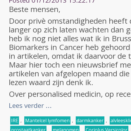
Posted 01/12/2013 15:22:17
Beste mensen,
Door privè omstandigheden heeft 
langer op zich laten wachten dan g
heb ik nog niet alles wat ik in Brus
Biomarkers in Cancer heb gehoor
in artikelen, omdat ik daarvoor de t
Maar hier toch een nieuwsbrief me
artikelen van afgelopen maand die
lezen waard zijn denk ik.
Over personalised medicin, op rece
Lees verder ...
IRE
,
Mantelcel lymfomen
,
darmkanker
,
alvleeskl
prostaatkanker
,
melanomen
,
Coriolus Versicolor