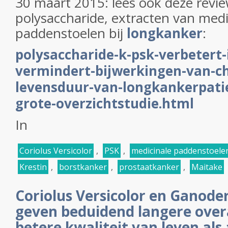
30 maart 2015: lees ook deze revie
polysaccharide, extracten van medi
paddenstoelen bij
longkanker
:
polysaccharide-k-psk-verbeter
vermindert-bijwerkingen-van-c
levensduur-van-longkankerpatien
grote-overzichtstudie.html
In
Coriolus Versicolor
,
PSK
,
medicinale paddenstoele
Krestin
,
borstkanker
,
prostaatkanker
,
Maitake
Coriolus Versicolor en Ganod
geven beduidend langere overa
betere kwaliteit van leven als