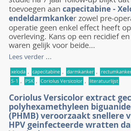
toevoegen aan
capecitabine - Xe
endeldarmkanke
r zowel pre-oper
operatie geen enkel effect heeft op
overleving. Kans op een recidief en
waren gelijk voor beide...
Lees verder ...
xeloda
,
capecitabine
,
darmkanker
,
rectumkanke
S-1
,
PSK
,
Coriolus Versicolor
,
literatuurlijst
Coriolus Versicolor extract g
polyhexamethyleen biguanide 
(PHMB) veroorzaakt snellere 
HPV geinfecteerde wratten dan