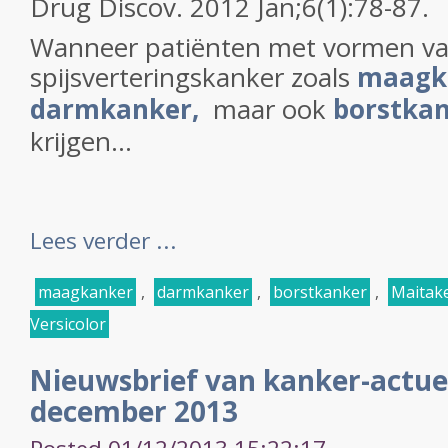
Drug Discov.
2012 Jan;6(1):78-87.
Wanneer patiënten met vormen v
spijsverteringskanker zoals
maagk
darmkanker,
maar ook
borstka
krijgen...
Lees verder ...
maagkanker
,
darmkanker
,
borstkanker
,
Maitak
Versicolor
Nieuwsbrief van kanker-actue
december 2013