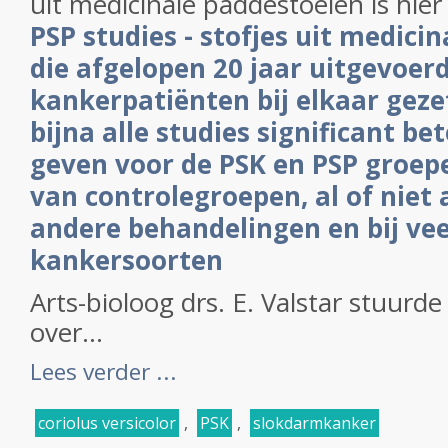
uit medicinale paddestoelen is hier
PSP studies - stofjes uit medici
die afgelopen 20 jaar uitgevoerd 
kankerpatiënten bij elkaar gezet
bijna alle studies significant be
geven voor de PSK en PSP groep
van controlegroepen, al of niet 
andere behandelingen en bij vee
kankersoorten
Arts-bioloog drs. E. Valstar stuurde
over...
Lees verder ...
coriolus versicolor
,
PSK
,
slokdarmkanker