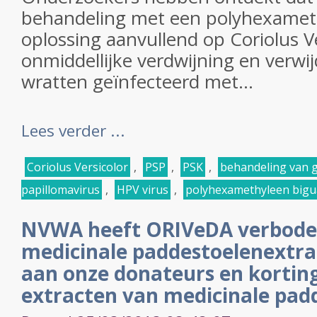
behandeling met een polyhexamet
oplossing aanvullend op Coriolus V
onmiddellijke verdwijning en verwij
wratten geïnfecteerd met...
Lees verder ...
Coriolus Versicolor
,
PSP
,
PSK
,
behandeling van g
papillomavirus
,
HPV virus
,
polyhexamethyleen bigu
NVWA heeft ORIVeDA verbode
medicinale paddestoelenextra
aan onze donateurs en kortin
extracten van medicinale pad