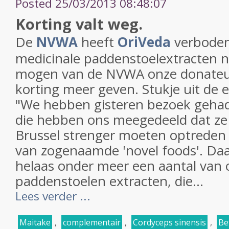
Posted 25/03/2013 08:48:07
Korting valt weg.
De
NVWA
heeft
OriVeda
verboden
medicinale paddenstoelextracten no
mogen van de NVWA onze donateu
korting meer geven. Stukje uit de 
"We hebben gisteren bezoek geha
die hebben ons meegedeeld dat ze
Brussel strenger moeten optreden
van zogenaamde 'novel foods'. Daa
helaas onder meer een aantal van 
paddenstoelen extracten, die...
Lees verder ...
Maitake
,
complementair
,
Cordyceps sinensis
,
Be