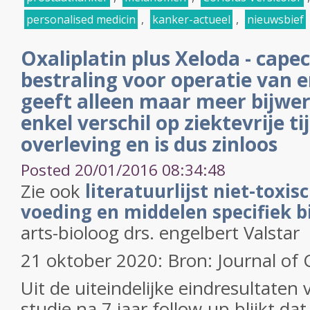
personalised medicin
,
kanker-actueel
,
nieuwsbief
Oxaliplatin plus Xeloda - cape
bestraling voor operatie van
geeft alleen maar meer bijwe
enkel verschil op ziektevrije ti
overleving en is dus zinloos
Posted 20/01/2016 08:34:48
Zie ook
literatuurlijst niet-toxis
voeding en middelen specifiek 
arts-bioloog drs. engelbert Valstar
21 oktober 2020: Bron: Journal of 
Uit de uiteindelijke eindresultaten 
studie na 7 jaar follow-up blijkt da