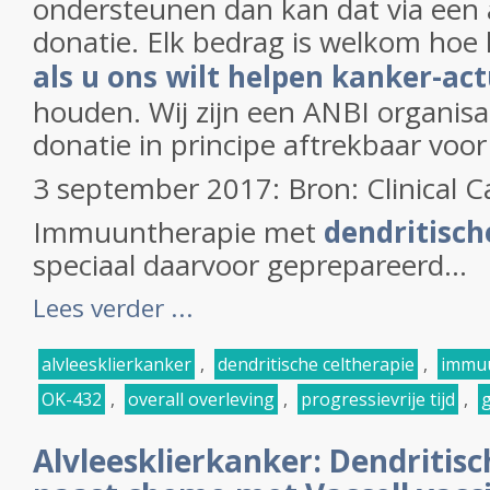
ondersteunen dan kan dat via een 
donatie. Elk bedrag is welkom hoe 
als u ons wilt helpen kanker-act
houden. Wij zijn een ANBI organisa
donatie in principe aftrekbaar voor
3 september 2017: Bron: Clinical 
Immuuntherapie met
dendritisch
speciaal daarvoor geprepareerd...
Lees verder ...
alvleesklierkanker
,
dendritische celtherapie
,
immuu
OK-432
,
overall overleving
,
progressievrije tijd
,
Alvleesklierkanker: Dendritisc