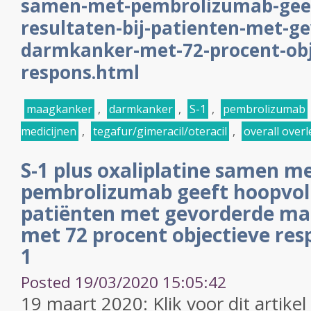
samen-met-pembrolizumab-geef
resultaten-bij-patienten-met-g
darmkanker-met-72-procent-obj
respons.html
maagkanker
,
darmkanker
,
S-1
,
pembrolizumab
medicijnen
,
tegafur/gimeracil/oteracil
,
overall overl
S-1 plus oxaliplatine samen m
pembrolizumab geeft hoopvolle
patiënten met gevorderde ma
met 72 procent objectieve res
1
Posted 19/03/2020 15:05:42
19 maart 2020: Klik voor dit artike