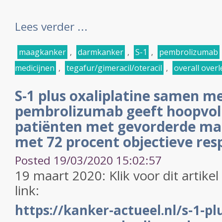
Lees verder ...
maagkanker
,
darmkanker
,
S-1
,
pembrolizumab
medicijnen
,
tegafur/gimeracil/oteracil
,
overall overl
S-1 plus oxaliplatine samen m
pembrolizumab geeft hoopvolle
patiënten met gevorderde ma
met 72 procent objectieve res
Posted 19/03/2020 15:02:57
19 maart 2020: Klik voor dit artike
link:
https://kanker-actueel.nl/s-1-pl