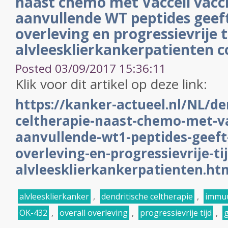
naast chemo met Vaccell vacc
aanvullende WT peptides geeft
overleving en progressievrije ti
alvleesklierkankerpatienten c
Posted 03/09/2017 15:36:11
Klik voor dit artikel op deze link:
https://kanker-actueel.nl/NL/de
celtherapie-naast-chemo-met-va
aanvullende-wt1-peptides-geeft
overleving-en-progressievrije-tij
alvleesklierkankerpatienten.ht
alvleesklierkanker
,
dendritische celtherapie
,
immuu
OK-432
,
overall overleving
,
progressievrije tijd
,