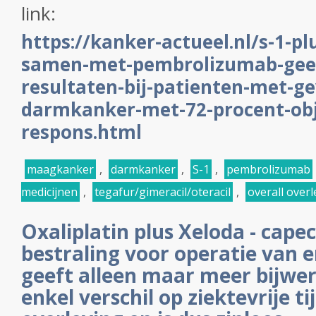
link:
https://kanker-actueel.nl/s-1-pl
samen-met-pembrolizumab-geef
resultaten-bij-patienten-met-g
darmkanker-met-72-procent-obj
respons.html
maagkanker
,
darmkanker
,
S-1
,
pembrolizumab
medicijnen
,
tegafur/gimeracil/oteracil
,
overall overl
Oxaliplatin plus Xeloda - cape
bestraling voor operatie van
geeft alleen maar meer bijwe
enkel verschil op ziektevrije ti