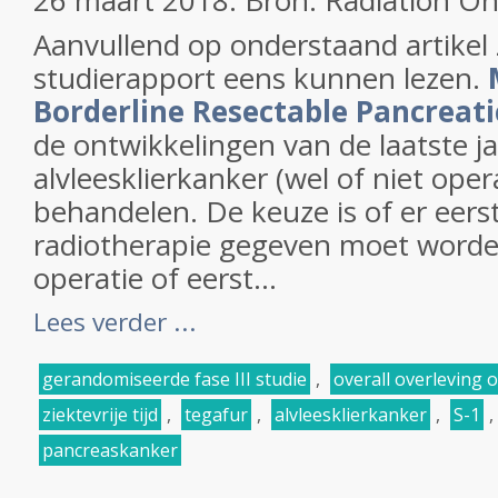
26 maart 2018: Bron: Radiation O
Aanvullend op onderstaand artikel 
studierapport eens kunnen lezen.
Borderline Resectable Pancreati
de ontwikkelingen van de laatste j
alvleesklierkanker (wel of niet oper
behandelen. De keuze is of er eer
radiotherapie gegeven moet word
operatie of eerst...
Lees verder ...
gerandomiseerde fase III studie
,
overall overleving o
ziektevrije tijd
,
tegafur
,
alvleesklierkanker
,
S-1
,
pancreaskanker