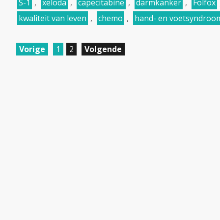
S-1
,
xeloda
,
capecitabine
,
darmkanker
,
Folfox
kwaliteit van leven
,
chemo
,
hand- en voetsyndroo
Vorige
1
2
Volgende