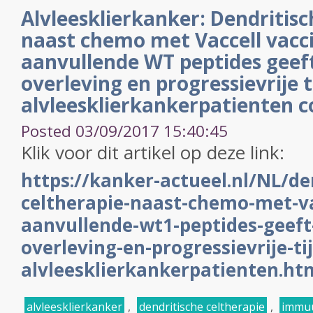
Alvleesklierkanker: Dendritisc
naast chemo met Vaccell vacc
aanvullende WT peptides geeft
overleving en progressievrije ti
alvleesklierkankerpatienten c
Posted 03/09/2017 15:40:45
Klik voor dit artikel op deze link:
https://kanker-actueel.nl/NL/de
celtherapie-naast-chemo-met-va
aanvullende-wt1-peptides-geeft
overleving-en-progressievrije-tij
alvleesklierkankerpatienten.ht
alvleesklierkanker
,
dendritische celtherapie
,
immuu