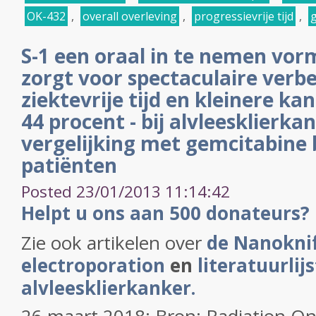
OK-432
,
overall overleving
,
progressievrije tijd
,
S-1 een oraal in te nemen vo
zorgt voor spectaculaire verb
ziektevrije tijd en kleinere kan
44 procent - bij alvleesklierka
vergelijking met gemcitabine 
patiënten
Posted 23/01/2013 11:14:42
Helpt u ons aan 500 donateurs?
Zie ook artikelen over
de Nanoknif
electroporation
en
literatuurlijs
alvleesklierkanker.