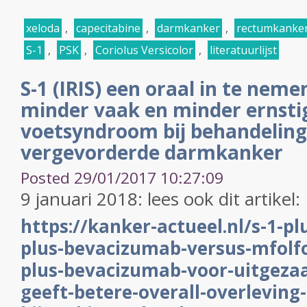
xeloda
,
capecitabine
,
darmkanker
,
rectumkanke
S-1
,
PSK
,
Coriolus Versicolor
,
literatuurlijst
S-1 (IRIS) een oraal in te nem
minder vaak en minder ernsti
voetsyndroom bij behandeling
vergevorderde darmkanker
Posted 29/01/2017 10:27:09
9 januari 2018: lees ook dit artikel:
https://kanker-actueel.nl/s-1-pl
plus-bevacizumab-versus-mfolf
plus-bevacizumab-voor-uitgeza
geeft-betere-overall-overleving