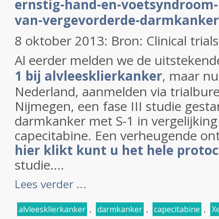
ernstig-hand-en-voetsyndroom-b
van-vergevorderde-darmkanker
8 oktober 2013: Bron: Clinical trials
Al eerder melden we de uitstekend
1 bij alvleesklierkanker
, maar nu 
Nederland, aanmelden via trialbure
Nijmegen, een fase III studie gestar
darmkanker met S-1 in vergelijking
capecitabine. Een verheugende ont
hier klikt kunt u het hele protoc
studie....
Lees verder ...
alvleesklierkanker
,
darmkanker
,
capecitabine
,
X