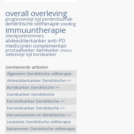
overall overleving
progressievrije tijd
pembrolizumab
dendritische celtherapie
voeding
immuuntherapie
checkpointremmers
anti-PD
alvleesklierkanker
medicijnen
complementair
prostaatkanker
darmkanker
chemo
ziektevrije tijd
borstkanker
Gerelateerde artikelen
Algemeen: Dendritische celtherapie
>>
Alvleesklierkanker: Dendritische >>
Borstkanker: Dendritische >>
Darmkanker: Dendritische
celtherapie >>
Eierstokkanker: Dendritische >>
Eierstokkanker: Dendritische >>
Hersentumoren en dendritische >>
Leukemie: Dendritische celtherapie
>>
Melanomen: Dendritische celtherapie