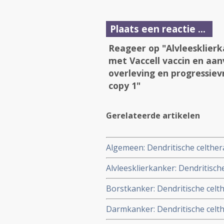
Plaats een reactie ...
Reageer op "Alvleesklier
met Vaccell vaccin en aan
overleving en progressievr
copy 1"
Gerelateerde artikelen
Algemeen: Dendritische celther
Alvleesklierkanker: Dendritisch
aanvullende WT peptides geeft v
Borstkanker: Dendritische cel
alvleesklierkankerpatienten co
borstkanker geeft veel belovend
Darmkanker: Dendritische celthe
laboratoriumstudies positief e