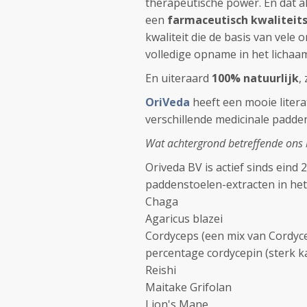
therapeutische power. En dat al
een
farmaceutisch kwaliteit
kwaliteit die de basis van vel
volledige opname in het lichaa
En uiteraard
100% natuurlijk
,
OriVeda
heeft een mooie litera
verschillende medicinale padde
Wat achtergrond betreffende ons b
Oriveda BV is actief sinds eind
paddenstoelen-extracten in he
Chaga
Agaricus blazei
Cordyceps (een mix van Cordyce
percentage cordycepin (sterk 
Reishi
Maitake Grifolan
Lion's Mane