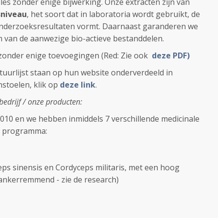
les zonder enige bijwerking. Onze extracten zijn van
sniveau
, het soort dat in laboratoria wordt gebruikt, de
e onderzoeksresultaten vormt. Daarnaast garanderen we
m van de aanwezige bio-actieve bestanddelen.
 zonder enige toevoegingen (Red: Zie ook
deze PDF)
tuurlijst staan op hun website onderverdeeld in
nstoelen, klik op
deze link
.
edrijf / onze producten:
 2010 en we hebben inmiddels 7 verschillende medicinale
t programma:
ps sinensis en Cordyceps militaris, met een hoog
kankerremmend - zie de research)