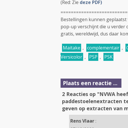
(Red: Zie
deze PDF)
==========================
Bestellingen kunnen geplaats
pop-up verschijnt die u verder 
gratis, wereldwijd, dus daar ko
Maitake
,
complementair
,
Versicolor
,
PSP
,
PSK
Plaats een reactie ...
2 Reacties op "NVWA hee
paddestoelenextracten te
geven op extracten van m
Rens Vlaar
: