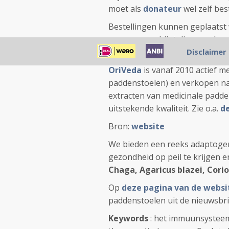
moet als
donateur
wel zelf bes
Bestellingen kunnen geplaats
pop-up verschijnt die u verder 
gratis, wereldwijd, dus daar ko
Disclaimer
OriVeda
is vanaf 2010 actief me
paddenstoelen) en verkopen naa
extracten van medicinale padden
uitstekende kwaliteit. Zie o.a.
d
Bron:
website
We bieden een reeks adaptoge
gezondheid op peil te krijgen e
Chaga, Agaricus blazei, Corio
Op
deze pagina van de websi
paddenstoelen uit de nieuwsbr
Keywords
: het immuunsysteem