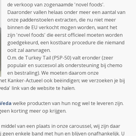
de verkoop van zogenaamde 'novel foods'.
Daaronder vallen helaas onder meer een aantal van
onze paddenstoelen extracten, die nu niet meer
binnen de EU verkocht mogen worden, want het
zijn 'novel foods' die eerst officieel moeten worden
goedgekeurd, een kostbare procedure die niemand
ooit zal aanvragen.
O.m. de Turkey Tail (PSP-50) valt eronder (zeer
populair en succesvol als ondersteuning bij chemo
en bestraling). We moeten daarom onze
et Kanker-Actueel ook beëindigen; we verzoeken je bij
eda' link van de website te halen.
iVeda
welke producten van hun nog wel te leveren zijn.
geen korting meer op krijgen.
iddel van een plaats in onze caroussel, wij zijn daar
j geen enkele band met hun en blijven onafhankelijk. U