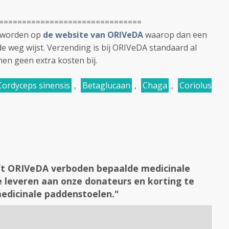
===============================
t worden op
de website van ORIVeDA
waarop dan een
de weg wijst. Verzending is bij ORIVeDA standaard al
men geen extra kosten bij.
Cordyceps sinensis
,
Betaglucaan
,
Chaga
,
Coriolus
ft ORIVeDA verboden bepaalde medicinale
 leveren aan onze donateurs en korting te
edicinale paddenstoelen."