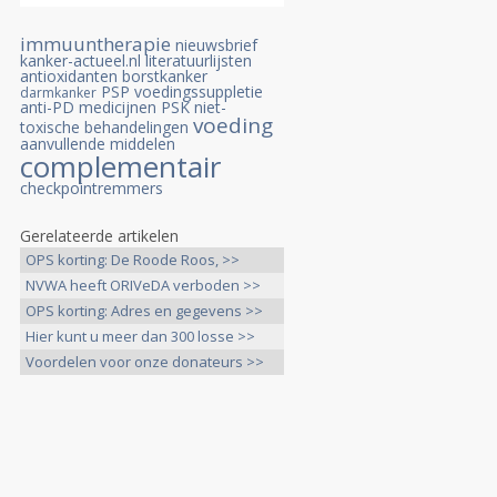
immuuntherapie
nieuwsbrief
kanker-actueel.nl
literatuurlijsten
antioxidanten
borstkanker
PSP
voedingssuppletie
darmkanker
anti-PD medicijnen
PSK
niet-
voeding
toxische behandelingen
aanvullende middelen
complementair
checkpointremmers
Gerelateerde artikelen
OPS korting: De Roode Roos, >>
NVWA heeft ORIVeDA verboden >>
OPS korting: Adres en gegevens >>
Hier kunt u meer dan 300 losse >>
Voordelen voor onze donateurs >>