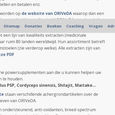
tellen en betalen enz.
t worden op
de website van ORIVeDA
waarop dan een
de weg wijst. Verzending is bij ORIVeDA standaard al
men geen extra kosten bij.
Sitemap
Donaties
Boeken
Coaching
Vragen
Adr
t een lijn van kwaliteits extracten (medicinale
r ruim 80 landen wereldwijd. Hun assortiment betreft
stoelen (zie verderop welke). Alle extracten zijn van
eze PDF
ne powersupplementen aan die u kunnen helpen uw
n te houden.
lus PSP, Cordyceps sinensis, Shilajit, Maitake…
te
staan verschillende achergrondartikelen over de
ieven van ORIVeDA.
 ondersteunend, anti-oxidanten, breed-spectrum