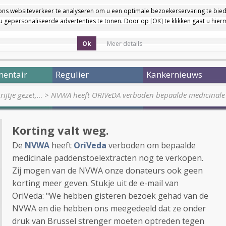
ons websiteverkeer te analyseren om u een optimale bezoekerservaring te bied
 gepersonaliseerde advertenties te tonen. Door op [OK] te klikken gaat u hie
Ok
Meer details
entair
Regulier
Kankernieuws
ijtje gezet,…
>
NVWA heeft ORIVeDA verboden bepaalde medicinale
Korting valt weg.
De
NVWA
heeft
OriVeda
verboden om bepaalde
medicinale paddenstoelextracten nog te verkopen.
Zij mogen van de NVWA onze donateurs ook geen
korting meer geven. Stukje uit de e-mail van
OriVeda: "We hebben gisteren bezoek gehad van de
NVWA en die hebben ons meegedeeld dat ze onder
druk van Brussel strenger moeten optreden tegen