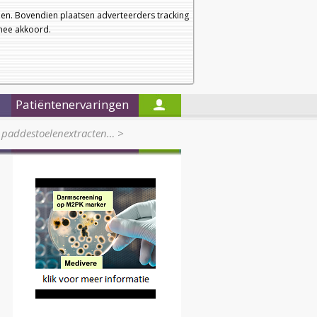
a
a
Startpagina
Nieuwsbrief
a
en. Bovendien plaatsen adverteerders tracking
rmee akkoord.
Alleen in de titels zoeken
Patiëntenervaringen
 paddestoelenextracten…
>