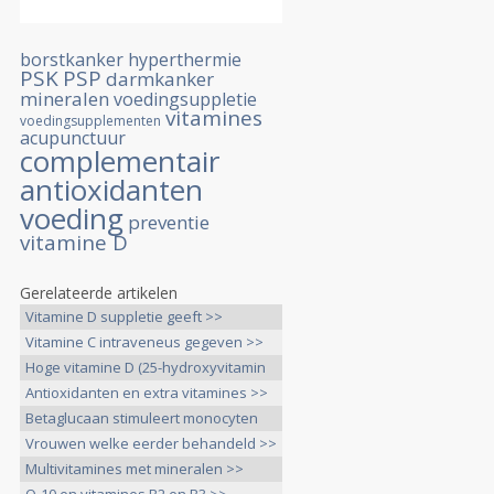
borstkanker
hyperthermie
PSK
PSP
darmkanker
mineralen
voedingsuppletie
vitamines
voedingsupplementen
acupunctuur
complementair
antioxidanten
voeding
preventie
vitamine D
Gerelateerde artikelen
Vitamine D suppletie geeft >>
Vitamine C intraveneus gegeven >>
Hoge vitamine D (25-hydroxyvitamin
>>
Antioxidanten en extra vitamines >>
Betaglucaan stimuleert monocyten
>>
Vrouwen welke eerder behandeld >>
Multivitamines met mineralen >>