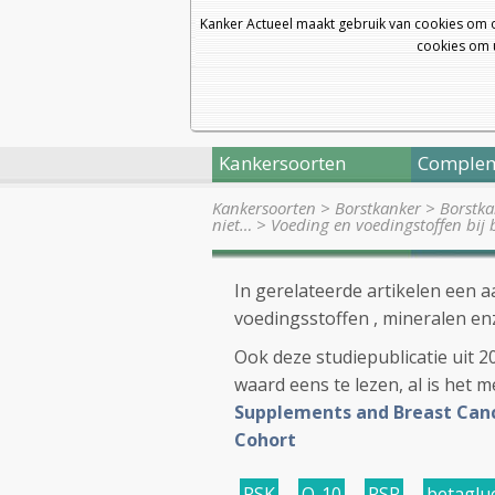
Kanker Actueel maakt gebruik van cookies om 
cookies om u
Kankersoorten
Complem
Kankersoorten
>
Borstkanker
>
Borstka
niet…
>
Voeding en voedingstoffen bij 
In gerelateerde artikelen een a
voedingsstoffen , mineralen enz
Ook deze studiepublicatie uit 
waard eens te lezen, al is het 
Supplements and Breast Cance
Cohort
PSK
,
Q-10
,
PSP
,
betaglu