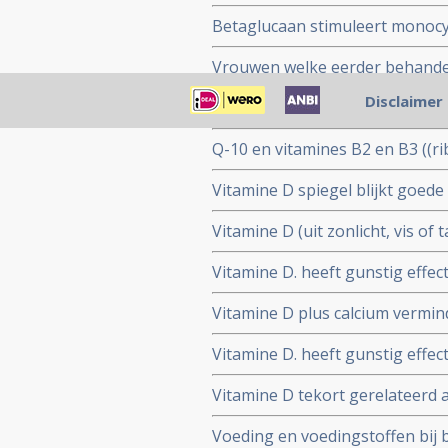
op overleven en geeft signific
Betaglucaan stimuleert monocy
invasieve borstkanker. Ook naas
borstkankerpatienten blijkt uit
Vrouwen welke eerder behandeld
groenten gaan gebruiken hebben
Disclaimer
Multivitamines met mineralen -
recidief of duurt significant lan
voor oudere vrouwen met bors
Q-10 en vitamines B2 en B3 ((ri
markers als aanvulling op Tam
Vitamine D spiegel blijkt goed
recidief.
postmenopauzale vrouwen met b
Vitamine D (uit zonlicht, vis of
behandeling plus Zometa - zole
daarmee beduidend de werking
Vitamine D. heeft gunstig effec
vitamine D. versterkt botdichth
borstkanker en eierstokkanker 
Vitamine D plus calcium vermind
2006..
aromaseremmers zoals Arimidex
Vitamine D. heeft gunstig effec
placebo gecontroleerde fase II 
borstkanker en eierstokkanker 
Vitamine D tekort gerelateerd
2006.
slechtere prognose
Voeding en voedingstoffen bij b