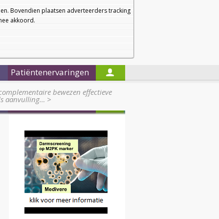
a
a
Startpagina
Nieuwsbrief
a
en. Bovendien plaatsen adverteerders tracking
rmee akkoord.
Alleen in de titels zoeken
Patiëntenervaringen
complementaire bewezen effectieve
ls aanvulling…
>