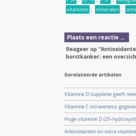
vitamines
,
mineralen
,
anti
Plaats een reactie ...
Reageer op "Antioxidanten
borstkanker: een overzich
Gerelateerde artikelen
Vitamine D suppletie geeft mee
vooraf aan operatie chemother
Vitamine C intraveneus gegeve
suppletie
borstkanker misselijkheid, vermo
Hoge vitamine D (25-hydroxyvit
risico - 44 procent - op overli
Antioxidanten en extra vitamine
moment van diagnose