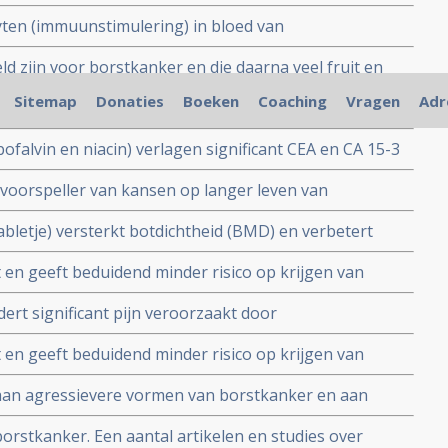
ant minder recidieven voor borstkankerpatienten met
ten (immuunstimulering) in bloed van
t chemo blijft positieve effect hetzelfde
 een kleine studie met 23 borstkankerpatiënten.
 zijn voor borstkanker en die daarna veel fruit en
 significant minder risico op het krijgen van een
Sitemap
Donaties
Boeken
Coaching
Vragen
Adr
 MVM - vermindert kans op overlijden met 30 procent
gere tijd voor een recidief optreedt
tkanker copy 1
bofalvin en niacin) verlagen significant CEA en CA 15-3
oxifen en zorgt voor beduidend kleinere kans op
e voorspeller van kansen op langer leven van
orstkanker stadium II en III bij standaard
 tabletje) versterkt botdichtheid (BMD) en verbetert
dronic acid.
 van bisfosfonaten bij postmenopausale vrouwen en
t en geeft beduidend minder risico op krijgen van
eid bij meisjes en jonge vrouwen
blijkt uit verschillende studies gepresenteerd op ASCO
ert significant pijn veroorzaakt door
 bij borstkankerpatienten blijkt uit gerandomiseerde
t en geeft beduidend minder risico op krijgen van
studie
blijkt uit verschillende studies gepresenteerd op ASCO
 aan agressievere vormen van borstkanker en aan
orstkanker. Een aantal artikelen en studies over