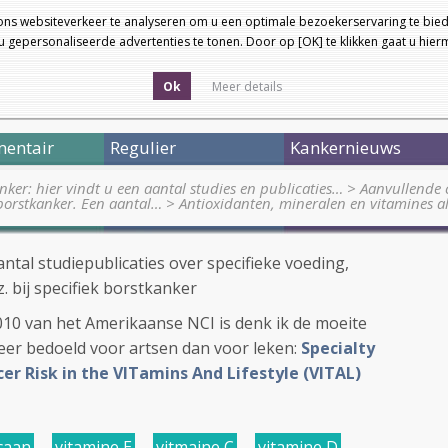
ons websiteverkeer te analyseren om u een optimale bezoekerservaring te bied
 gepersonaliseerde advertenties te tonen. Door op [OK] te klikken gaat u hie
Ok
Meer details
entair
Regulier
Kankernieuws
nker: hier vindt u een aantal studies en publicaties…
>
Aanvullende 
borstkanker. Een aantal…
>
Antioxidanten, mineralen en vitamines a
antal studiepublicaties over specifieke voeding,
. bij specifiek borstkanker
2010 van het Amerikaanse NCI is denk ik de moeite
meer bedoeld voor artsen dan voor leken:
Specialty
r Risk in the VITamins And Lifestyle (VITAL)
caan
,
vitamine E
,
vitmaine C
,
vitamine D
,