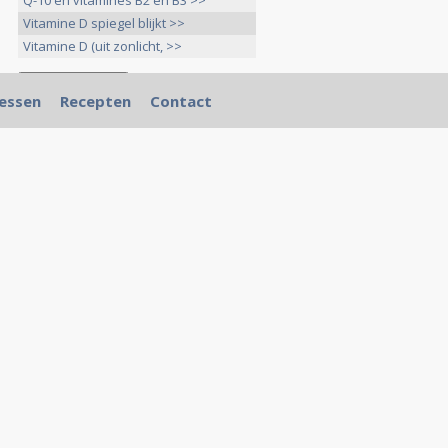
Q-10 en vitamines B2 en B3 >>
Vitamine D spiegel blijkt >>
Vitamine D (uit zonlicht, >>
essen
Recepten
Contact