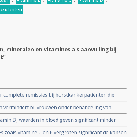
oxidanten
, mineralen en vitamines als aanvulling bij
t"
r complete remissies bij borstkankerpatiënten die
apie ondergaan in vergelijking met geen vitamine D
n vermindert bij vrouwen onder behandeling van
eidheid, eetlustverlies en pijn.
amin D) waarden in bloed geven significant minder
jden aan borstkanker dan bij lage vitamine D. waarden op
s zoals vitamine C en E vergroten significant de kansen