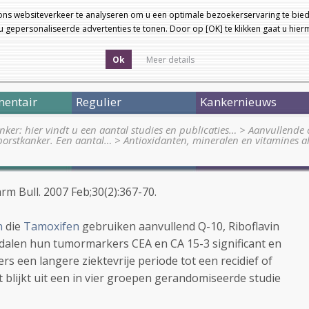
ons websiteverkeer te analyseren om u een optimale bezoekerservaring te bied
 gepersonaliseerde advertenties te tonen. Door op [OK] te klikken gaat u hie
Ok
Meer details
entair
Regulier
Kankernieuws
nker: hier vindt u een aantal studies en publicaties…
>
Aanvullende 
borstkanker. Een aantal…
>
Antioxidanten, mineralen en vitamines a
rm Bull. 2007 Feb;30(2):367-70.
n
die
Tamoxifen
gebruiken aanvullend Q-10, Riboflavin
 dalen hun tumormarkers CEA en CA 15-3 significant en
rs een langere ziektevrije periode tot een recidief of
t blijkt uit een in vier groepen gerandomiseerde studie