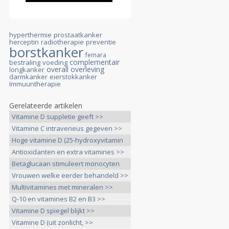
hyperthermie
prostaatkanker
herceptin
radiotherapie
preventie
borstkanker
femara
complementair
bestraling
voeding
overall overleving
longkanker
darmkanker
eierstokkanker
Immuuntherapie
Gerelateerde artikelen
Vitamine D suppletie geeft >>
Vitamine C intraveneus gegeven >>
Hoge vitamine D (25-hydroxyvitamin
>>
Antioxidanten en extra vitamines >>
Betaglucaan stimuleert monocyten
>>
Vrouwen welke eerder behandeld >>
Multivitamines met mineralen >>
Q-10 en vitamines B2 en B3 >>
Vitamine D spiegel blijkt >>
Vitamine D (uit zonlicht, >>