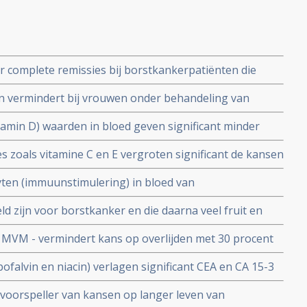
r complete remissies bij borstkankerpatiënten die
apie ondergaan in vergelijking met geen vitamine D
n vermindert bij vrouwen onder behandeling van
eidheid, eetlustverlies en pijn.
amin D) waarden in bloed geven significant minder
jden aan borstkanker dan bij lage vitamine D. waarden op
s zoals vitamine C en E vergroten significant de kansen
ant minder recidieven voor borstkankerpatienten met
ten (immuunstimulering) in bloed van
t chemo blijft positieve effect hetzelfde
 een kleine studie met 23 borstkankerpatiënten.
 zijn voor borstkanker en die daarna veel fruit en
 significant minder risico op het krijgen van een
 MVM - vermindert kans op overlijden met 30 procent
gere tijd voor een recidief optreedt
tkanker copy 1
bofalvin en niacin) verlagen significant CEA en CA 15-3
oxifen en zorgt voor beduidend kleinere kans op
e voorspeller van kansen op langer leven van