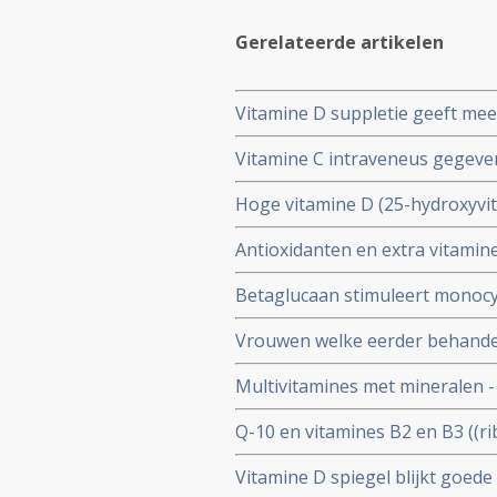
Gerelateerde artikelen
Vitamine D suppletie geeft mee
vooraf aan operatie chemother
Vitamine C intraveneus gegeve
suppletie
borstkanker misselijkheid, vermo
Hoge vitamine D (25-hydroxyvit
risico - 44 procent - op overli
Antioxidanten en extra vitamine
moment van diagnose
op overleven en geeft signific
Betaglucaan stimuleert monocy
invasieve borstkanker. Ook naas
borstkankerpatienten blijkt uit
Vrouwen welke eerder behandeld
groenten gaan gebruiken hebben
Multivitamines met mineralen -
recidief of duurt significant lan
voor oudere vrouwen met bors
Q-10 en vitamines B2 en B3 ((ri
markers als aanvulling op Tam
Vitamine D spiegel blijkt goed
recidief.