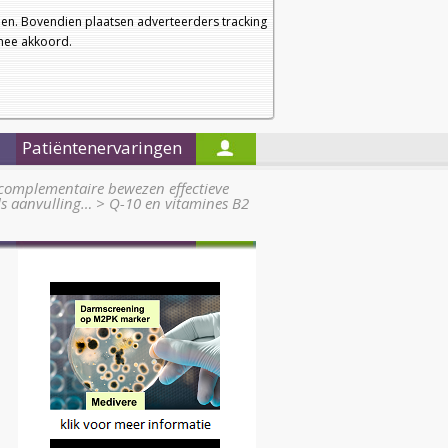
a
a
Startpagina
Nieuwsbrief
a
en. Bovendien plaatsen adverteerders tracking
rmee akkoord.
Alleen in de titels zoeken
Patiëntenervaringen
complementaire bewezen effectieve
ls aanvulling…
>
Q-10 en vitamines B2