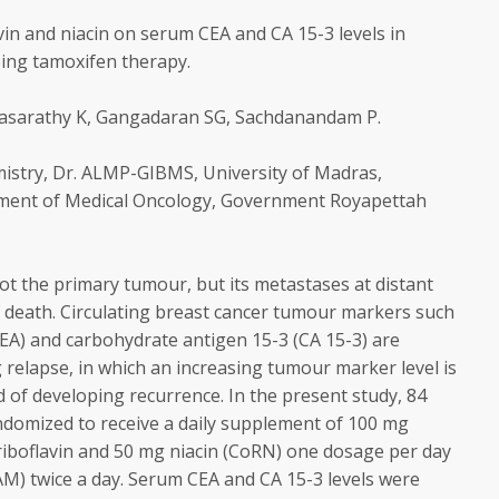
vin and niacin on serum CEA and CA 15-3 levels in
ing tamoxifen therapy.
yasarathy K, Gangadaran SG, Sachdanandam P.
istry, Dr. ALMP-GIBMS, University of Madras,
ent of Medical Oncology, Government Royapettah
 not the primary tumour, but its metastases at distant
f death. Circulating breast cancer tumour markers such
EA) and carbohydrate antigen 15-3 (CA 15-3) are
g relapse, in which an increasing tumour marker level is
d of developing recurrence. In the present study, 84
ndomized to receive a daily supplement of 100 mg
iboflavin and 50 mg niacin (CoRN) one dosage per day
M) twice a day. Serum CEA and CA 15-3 levels were