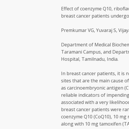
Effect of coenzyme Q10, ribofla
breast cancer patients undergo
Premkumar VG, Yuvaraj S, Vija
Department of Medical Biochem
Taramani Campus, and Departm
Hospital, Tamilnadu, India.
In breast cancer patients, it is
sites that are the main cause o
as carcinoembryonic antigen (C
reliable indicators of impendin
associated with a very likelihoo
breast cancer patients were ra
coenzyme Q10 (CoQ10), 10 mg r
along with 10 mg tamoxifen (TA