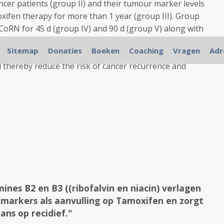
ncer patients (group II) and their tumour marker levels
xifen therapy for more than 1 year (group III). Group
CoRN for 45 d (group IV) and 90 d (group V) along with
 CEA and CA 15-3 levels. This study suggests
Sitemap
Donaties
Boeken
Coaching
Vragen
Adr
cancer patients along with tamoxifen reduces the
thereby reduce the risk of cancer recurrence and
ines B2 en B3 ((ribofalvin en niacin) verlagen
3 markers als aanvulling op Tamoxifen en zorgt
ans op recidief."