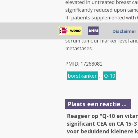
elevated in untreated breast ca
significantly reduced upon tamo
III patients supplemented with 
tamoxifen significantly reduced
Disclaimer
supplementing CoRN to breast 
serum tumour marker level and 
metastases.
PMID: 17268082
borstkanker
,
Q-10
Plaats een reactie ...
Reageer op "Q-10 en vitam
significant CEA en CA 15-
voor beduidend kleinere k