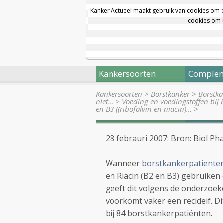
Kanker Actueel maakt gebruik van cookies om 
cookies om u
Kankersoorten
Complem
Kankersoorten
>
Borstkanker
>
Borstka
niet…
>
Voeding en voedingstoffen bij 
en B3 ((ribofalvin en niacin)…
>
28 febrauri 2007: Bron: Biol Pha
Wanneer
borstkankerpatiente
en Riacin (B2 en B3) gebruiken
geeft dit volgens de onderzoeke
voorkomt vaker een recideif. Di
bij 84 borstkankerpatiënten.