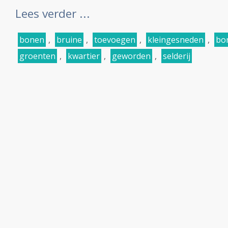
Lees verder ...
bonen
,
bruine
,
toevoegen
,
kleingesneden
,
bo
groenten
,
kwartier
,
geworden
,
selderij