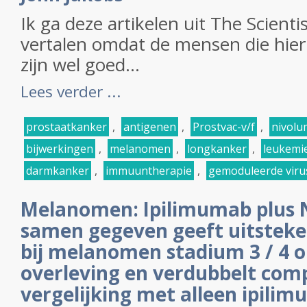
Ik ga deze artikelen uit The Scienti
vertalen omdat de mensen die hier
zijn wel goed...
Lees verder ...
prostaatkanker
,
antigenen
,
Prostvac-v/f
,
nivol
bijwerkingen
,
melanomen
,
longkanker
,
leukemi
darmkanker
,
immuuntherapie
,
gemoduleerde viru
Melanomen: Ipilimumab plus
samen gegeven geeft uitsteke
bij melanomen stadium 3 / 4 o
overleving en verdubbelt comp
vergelijking met alleen ipili