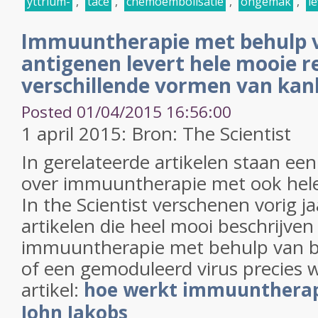
yttrium-
,
tace
,
chemoembolisatie
,
ongemak
,
l
Immuuntherapie met behulp v
antigenen levert hele mooie re
verschillende vormen van kan
Posted 01/04/2015 16:56:00
1 april 2015: Bron: The Scientist
In gerelateerde artikelen staan een
over immuuntherapie met ook hele
In the Scientist verschenen vorig ja
artikelen die heel mooi beschrijven
immuuntherapie met behulp van b
of een gemoduleerd virus precies w
artikel:
hoe werkt immuuntherapi
John Jakobs