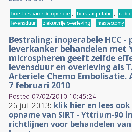
borstbesparende operatie
,
borstamputatie
,
radio
levensduur
,
ziektevrije overleving
,
mastectomy
Bestraling: inoperabele HCC - 
leverkanker behandelen met 
microspheren geeft zelfde eff
levensduur en overleving als T
Arteriele Chemo Embolisatie. A
7 februari 2010
Posted 07/02/2010 10:45:24
26 juli 2013:
klik hier en lees ook
opname van SIRT - Yttrium-90 in
richtlijnen voor behandelen van