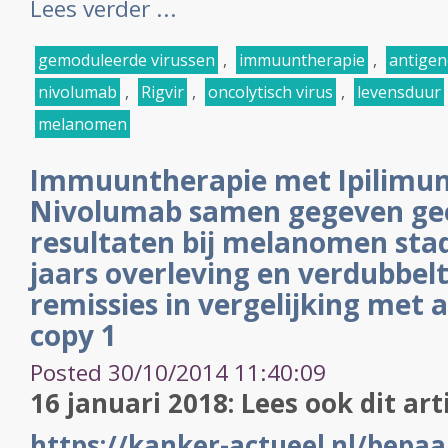
Lees verder ...
gemoduleerde virussen
,
immuuntherapie
,
antige
nivolumab
,
Rigvir
,
oncolytisch virus
,
levensduur
melanomen
Immuuntherapie met Ipilimu
Nivolumab samen gegeven gee
resultaten bij melanomen stad
jaars overleving en verdubbel
remissies in vergelijking met 
copy 1
Posted 30/10/2014 11:40:09
16 januari 2018: Lees ook dit art
https://kanker-actueel.nl/bepaa