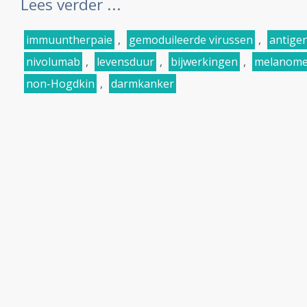
Lees verder ...
immuuntherpaie
,
gemoduileerde virussen
,
antige
nivolumab
,
levensduur
,
bijwerkingen
,
melanom
non-Hogdkin
,
darmkanker