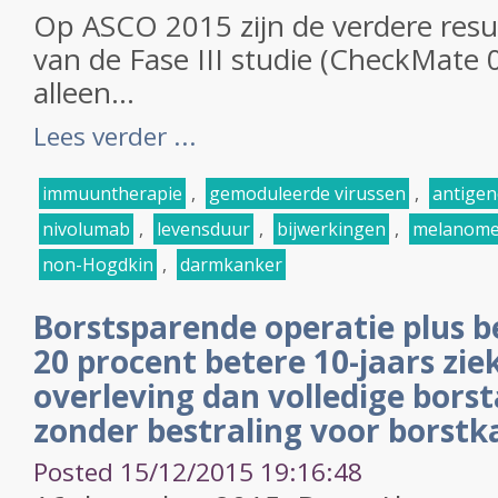
Op ASCO 2015 zijn de verdere resu
van de Fase III studie (CheckMate 0
alleen...
Lees verder ...
immuuntherapie
,
gemoduleerde virussen
,
antige
nivolumab
,
levensduur
,
bijwerkingen
,
melanom
non-Hogdkin
,
darmkanker
Borstsparende operatie plus b
20 procent betere 10-jaars zie
overleving dan volledige bors
zonder bestraling voor borstk
Posted 15/12/2015 19:16:48