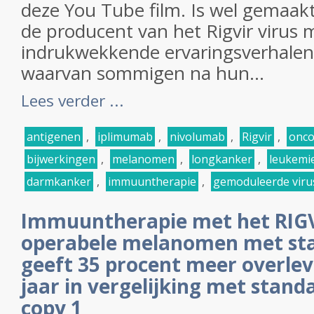
deze You Tube film. Is wel gemaakt
de producent van het Rigvir virus m
indrukwekkende ervaringsverhale
waarvan sommigen na hun...
Lees verder ...
antigenen
,
iplimumab
,
nivolumab
,
Rigvir
,
onco
bijwerkingen
,
melanomen
,
longkanker
,
leukemi
darmkanker
,
immuuntherapie
,
gemoduleerde viru
Immuuntherapie met het RIGVI
operabele melanomen met stad
geeft 35 procent meer overlev
jaar in vergelijking met stan
copy 1