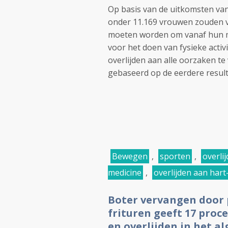
Op basis van de uitkomsten va
onder 11.169 vrouwen zouden v
moeten worden om vanaf hun mi
voor het doen van fysieke acti
overlijden aan alle oorzaken te 
gebaseerd op de eerdere resul
Bewegen
,
sporten
,
overli
medicine
,
overlijden aan hart
Boter vervangen door 
frituren geeft 17 proc
en overlijden in het 