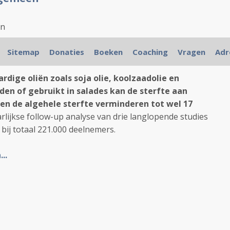
en
rn Med. Published online March 6, 2025
Sitemap
Donaties
Boeken
Coaching
Vragen
Adr
dige oliën zoals soja olie, koolzaadolie en
den of gebruikt in salades kan de sterfte aan
 en de algehele sterfte verminderen tot wel 17
jaarlijkse follow-up analyse van drie langlopende studies
 bij totaal 221.000 deelnemers.
..