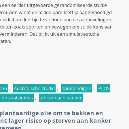
n een eerder uitgevoerde gerandomiseerde studie
rouwen vanaf de middelbare leeftijd aangemoedigd
ddelbare leeftijd te voldoen aan de aanbevelingen
viteiten zoals sporten en bewegen om zo de kans aan
verminderen. Dat blijkt uit een simulatiestudie
taten.
jden
,
Australische studie
,
aanmoedigen
,
PLOS
- en vaatziektes
,
sterven aan kanker
plantaardige olie om te bakken en
ent lager risico op sterven aan kanker
algemeen