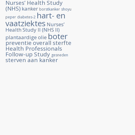
Nurses’ Health Study
(NHS)
kanker
borstkanker
shoyu
hart- en
peper
diabetes-2
vaatziektes
Nurses’
Health Study II (NHS II)
boter
plantaardige olie
preventie
overall sterfte
Health Professionals
Follow-up Study
gesneden
sterven aan kanker