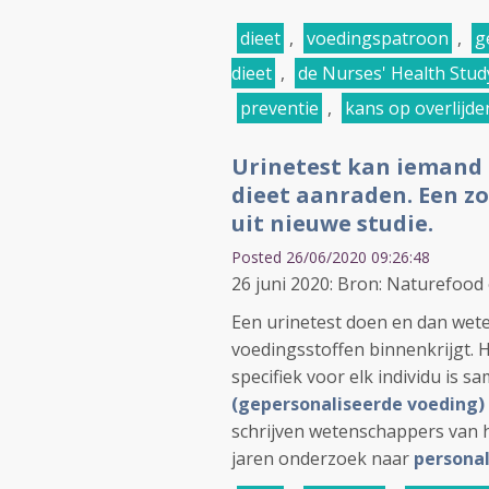
dieet
,
voedingspatroon
,
g
dieet
,
de Nurses' Health Stud
preventie
,
kans op overlijde
Urinetest kan iemand 
dieet aanraden. Een zo
uit nieuwe studie.
Posted 26/06/2020 09:26:48
26 juni 2020: Bron: Naturefood
Een urinetest doen en dan weten
voedingsstoffen binnenkrijgt. 
specifiek voor elk individu is 
(gepersonaliseerde voeding)
schrijven wetenschappers van h
jaren onderzoek naar
personal