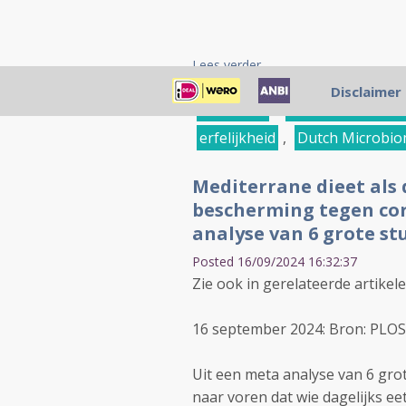
Lees verder ...
Disclaimer
darmflora
,
darmmicrobioom
erfelijkheid
,
Dutch Microbio
Mediterrane dieet als
bescherming tegen coro
analyse van 6 grote st
Posted 16/09/2024 16:32:37
Zie ook in gerelateerde artikel
16 september 2024: Bron: PLOS
Uit een meta analyse van 6 grot
naar voren dat wie dagelijks ee