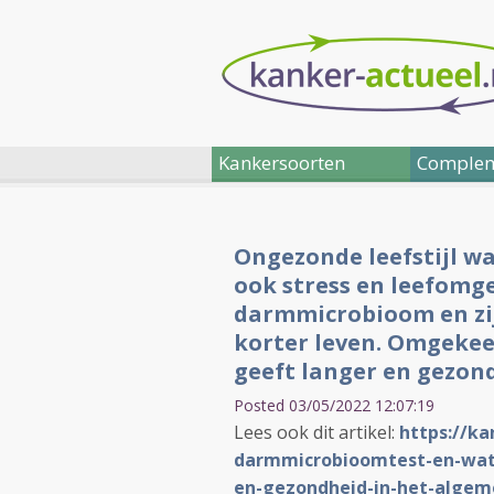
Kankersoorten
Complem
Ongezonde leefstijl w
ook stress en leefomge
darmmicrobioom en zij
korter leven. Omgekee
geeft langer en gezond
Posted 03/05/2022 12:07:19
Lees ook dit artikel:
https://ka
darmmicrobioomtest-en-wat-
en-gezondheid-in-het-algem