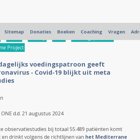
Sitemap
Donaties
Boeken
Coaching
Vragen
Adr
,
roken
,
leefstijl
,
dieet
,
voedingspatroon
,
me Project
 dagelijks voedingspatroon geeft
navirus - Covid-19 blijkt uit meta
udies
en
 ONE d.d. 21 augustus 2024
e observatiestudies bij totaal
55.489 patiënten
komt
t en drinkt volgens de richtlijnen van
het Mediterrane