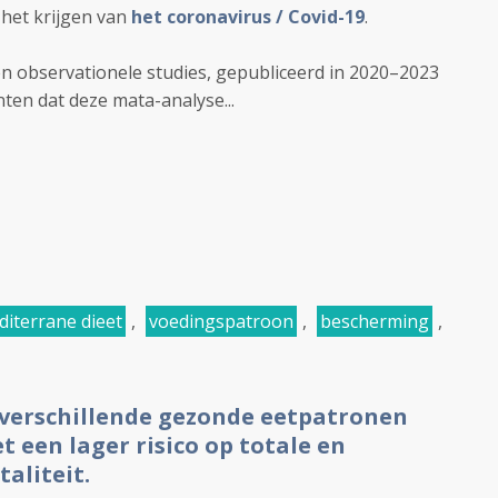
 het krijgen van
het coronavirus / Covid-19
.
en observationele studies, gepubliceerd in 2020–2023
ënten dat deze mata-analyse...
iterrane dieet
,
voedingspatroon
,
bescherming
,
 verschillende gezonde eetpatronen
 een lager risico op totale en
aliteit.