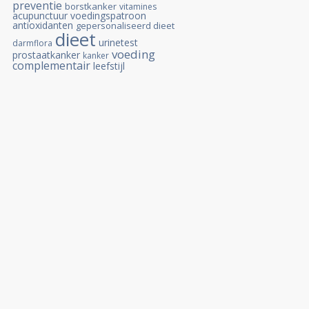
preventie
borstkanker
vitamines
acupunctuur
voedingspatroon
antioxidanten
gepersonaliseerd dieet
dieet
urinetest
darmflora
voeding
prostaatkanker
kanker
complementair
leefstijl