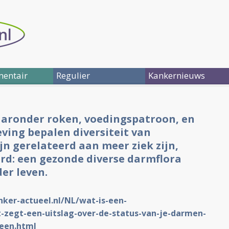
entair
Regulier
Kankernieuws
aaronder roken, voedingspatroon, en
ving bepalen diversiteit van
n gerelateerd aan meer ziek zijn,
rd: een gezonde diverse darmflora
er leven.
nker-actueel.nl/NL/wat-is-een-
zegt-een-uitslag-over-de-status-van-je-darmen-
een.html