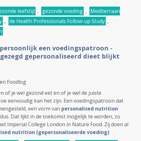
ezonde leefstijl
,
gezonde voeding
,
Mediterraan
y
,
de Health Professionals Follow-up Study
,
n
persoonlijk een voedingspatroon -
gezegd gepersonaliseerd dieet blijkt
 en Foodlog
 of je wel gezond eet en of je wel de juiste
Hoe eenvoudig kan het zijn. Een voedingspatroon dat
samengesteld, een vorm van
personalised nutrition
dus. Dat lijkt in de toekomst mogelijk te worden, zo
et Imperial College London in Nature Food. Zij doen al
ised nutrition (gepersonaliseerde voeding)