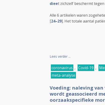
diee
t zichzelf beschermt tegen
Alle 6 artikelen waren zogehet
[
24
–
29
]
. Het totale aantal pati
Lees verder ...
coronavirus
,
Covid-19
,
Med
meta-analyse
Voeding: naleving van
wordt geassocieerd met
oorzaakspecifieke mort