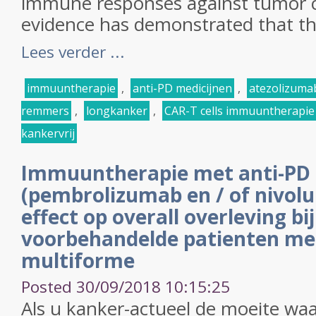
immune responses against tumor c
evidence has demonstrated that the
Lees verder ...
immuuntherapie
,
anti-PD medicijnen
,
atezolizuma
remmers
,
longkanker
,
CAR-T cells immuuntherapie
kankervrij
Immuuntherapie met anti-PD 
(pembrolizumab en / of nivol
effect op overall overleving bi
voorbehandelde patienten me
multiforme
Posted 30/09/2018 10:15:25
Als u kanker-actueel de moeite waar