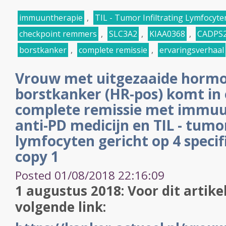
immuuntherapie
,
TIL - Tumor Infiltrating Lymfocyte
checkpoint remmers
,
SLC3A2
,
KIAA0368
,
CADPS2
borstkanker
,
complete remissie
,
ervaringsverhaal
Vrouw met uitgezaaide hormo
borstkanker (HR-pos) komt i
complete remissie met immu
anti-PD medicijn en TIL - tumor
lymfocyten gericht op 4 speci
copy 1
Posted 01/08/2018 22:16:09
1 augustus 2018: Voor dit artikel
volgende link: