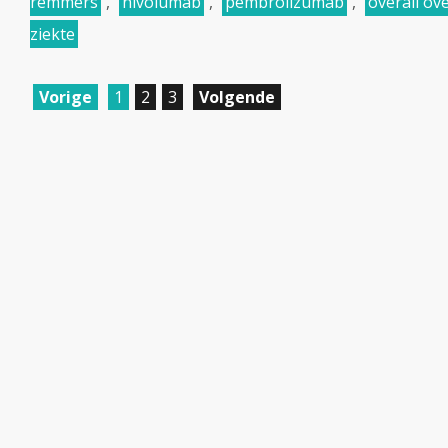
remmers
,
nivolumab
,
pembrolizumab
,
overall ov
ziekte
Vorige
1
2
3
Volgende