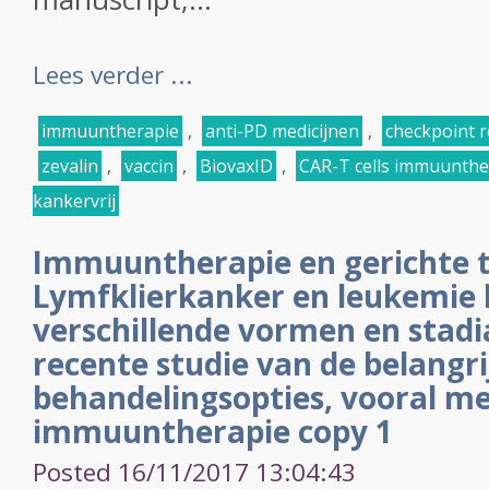
Lees verder ...
immuuntherapie
,
anti-PD medicijnen
,
checkpoint 
zevalin
,
vaccin
,
BiovaxID
,
CAR-T cells immuunthe
kankervrij
Immuuntherapie en gerichte t
Lymfklierkanker en leukemie
verschillende vormen en stadi
recente studie van de belangri
behandelingsopties, vooral m
immuuntherapie copy 1
Posted 16/11/2017 13:04:43