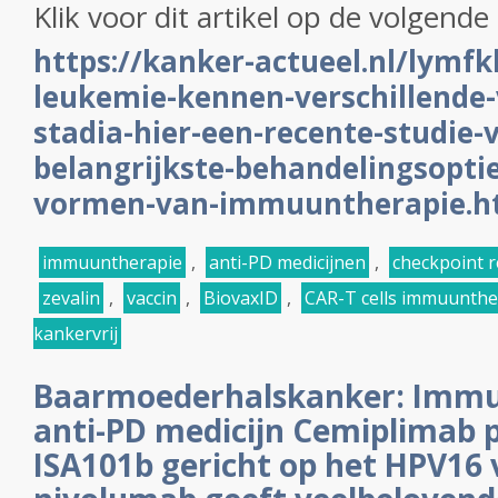
Klik voor dit artikel op de volgende 
https://kanker-actueel.nl/lymfk
leukemie-kennen-verschillende
stadia-hier-een-recente-studie-
belangrijkste-behandelingsopti
vormen-van-immuuntherapie.h
immuuntherapie
,
anti-PD medicijnen
,
checkpoint 
zevalin
,
vaccin
,
BiovaxID
,
CAR-T cells immuunthe
kankervrij
Baarmoederhalskanker: Immu
anti-PD medicijn Cemiplimab p
ISA101b gericht op het HPV16 