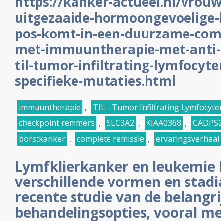
https://kanker-actueel.nl/vrou
uitgezaaide-hormoongevoelige-
pos-komt-in-een-duurzame-comp
met-immuuntherapie-met-anti-p
til-tumor-infiltrating-lymfocyte
specifieke-mutaties.html
immuuntherapie
,
TIL - Tumor Infiltrating Lymfocyte
checkpoint remmers
,
SLC3A2
,
KIAA0368
,
CADPS2
borstkanker
,
complete remissie
,
ervaringsverhaal
Lymfklierkanker en leukemie
verschillende vormen en stadi
recente studie van de belangri
behandelingsopties, vooral m