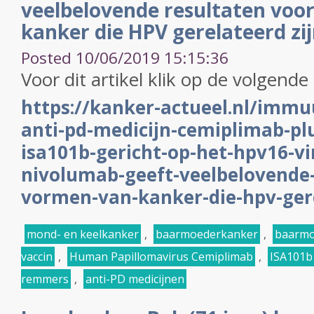
veelbelovende resultaten voo
kanker die HPV gerelateerd zij
Posted 10/06/2019 15:15:36
Voor dit artikel klik op de volgende 
https://kanker-actueel.nl/imm
anti-pd-medicijn-cemiplimab-plu
isa101b-gericht-op-het-hpv16-vi
nivolumab-geeft-veelbelovende-
vormen-van-kanker-die-hpv-gere
mond- en keelkanker
,
baarmoederkanker
,
baarmo
vaccin
,
Human Papillomavirus Cemiplimab
,
ISA101b
remmers
,
anti-PD medicijnen