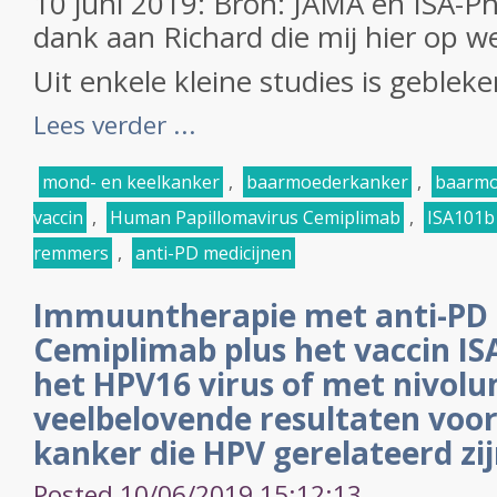
10 juni 2019: Bron: JAMA en ISA-
dank aan Richard die mij hier op w
Uit enkele kleine studies is gebleken
Lees verder ...
mond- en keelkanker
,
baarmoederkanker
,
baarmo
vaccin
,
Human Papillomavirus Cemiplimab
,
ISA101b
remmers
,
anti-PD medicijnen
Immuuntherapie met anti-PD 
Cemiplimab plus het vaccin IS
het HPV16 virus of met nivol
veelbelovende resultaten voo
kanker die HPV gerelateerd zij
Posted 10/06/2019 15:12:13