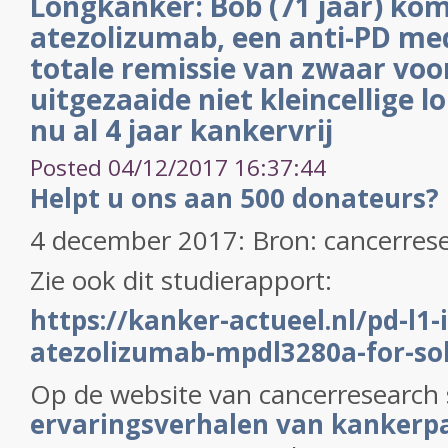
Longkanker: Bob (71 jaar) ko
atezolizumab, een anti-PD medi
totale remissie van zwaar vo
uitgezaaide niet kleincellige l
nu al 4 jaar kankervrij
Posted 04/12/2017 16:37:44
Helpt u ons aan 500 donateurs?
4 december 2017: Bron: cancerres
Zie ook dit studierapport:
https://kanker-actueel.nl/pd-l1-
atezolizumab-mpdl3280a-for-so
Op de website van cancerresearch
ervaringsverhalen van kankerp