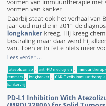
vormen van immuuntherapie met v
vormen van kanker.
Daarbij staat ook het verhaal van 
jaar oud nu) die in 2011 de diagno
longkanker
kreeg. Hij kreeg che
bestraling maar daar werd hij allee
van. Toen er in feite niets meer vo
Lees verder ...
atezolizumab
,
anti-PD medicijnen
,
immuuntherapi
remmers
,
longkanker
,
CAR-T cells immuuntherapie
kankervrij
PD-L1 Inhibition With Atezoli
(MPDL3280A) for Solid Tumors