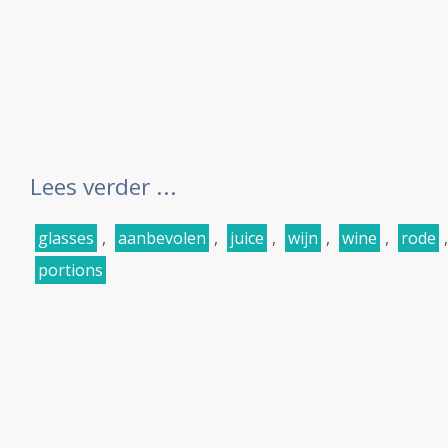
Lees verder ...
glasses
,
aanbevolen
,
juice
,
wijn
,
wine
,
rode
portions