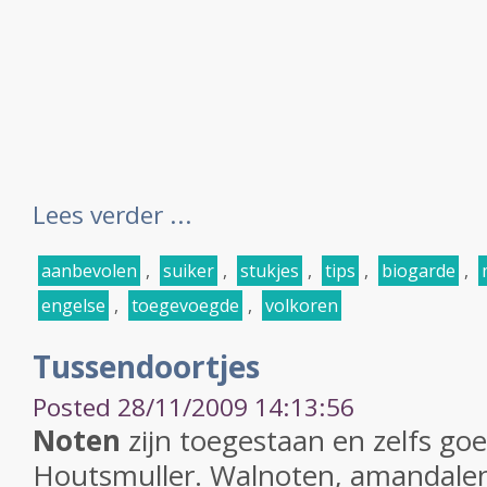
Lees verder ...
aanbevolen
,
suiker
,
stukjes
,
tips
,
biogarde
,
engelse
,
toegevoegde
,
volkoren
Tussendoortjes
Posted 28/11/2009 14:13:56
Noten
zijn toegestaan en zelfs go
Houtsmuller. Walnoten, amandalen