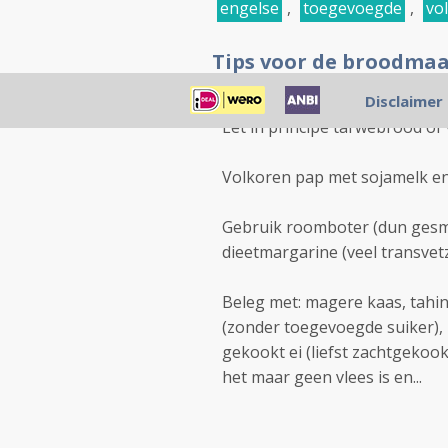
engelse
,
toegevoegde
,
vo
Tips voor de broodmaa
Posted 28/11/2009 14:13:56
Disclaimer
Eet in principe tarwebrood of
Volkoren pap met sojamelk en 
Gebruik roomboter (dun gesm
dieetmargarine (veel transvet
Beleg met: magere kaas, tahi
(zonder toegevoegde suiker),
gekookt ei (liefst zachtgekookt
het maar geen vlees is en...