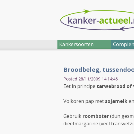
Kankersoorten
Complem
Broodbeleg, tussendoor
Posted 28/11/2009 14:14:46
Eet in principe
tarwebrood of 
Volkoren pap met
sojamelk
en 
Gebruik
roomboter
(dun gesme
dieetmargarine (veel transvetzu