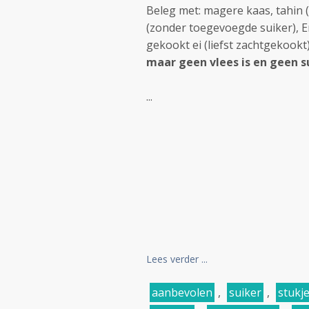
Beleg met: magere kaas, tahin 
(zonder toegevoegde suiker), 
gekookt ei (liefst zachtgekookt)
maar geen vlees is en geen s
...
Lees verder ...
aanbevolen
,
suiker
,
stukj