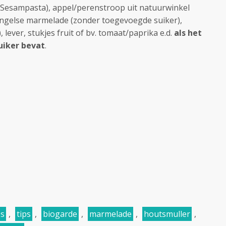
(Sesampasta), appel/perenstroop uit natuurwinkel
Engelse marmelade (zonder toegevoegde suiker),
, lever, stukjes fruit of bv. tomaat/paprika e.d.
als het
uiker bevat
.
es
,
tips
,
biogarde
,
marmelade
,
houtsmuller
,