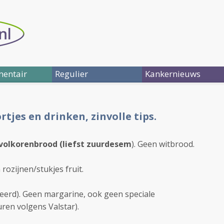
entair
Regulier
Kankernieuws
tjes en drinken, zinvolle tips.
volkorenbrood (liefst zuurdesem
). Geen witbrood.
rozijnen/stukjes fruit.
erd). Geen margarine, ook geen speciale
ren volgens Valstar).