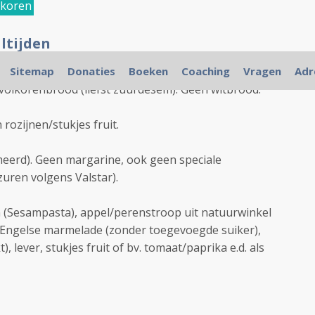
lkoren
ltijden
Sitemap
Donaties
Boeken
Coaching
Vragen
Adr
 volkorenbrood (liefst zuurdesem). Geen witbrood.
rozijnen/stukjes fruit.
eerd). Geen margarine, ook geen speciale
zuren volgens Valstar).
n (Sesampasta), appel/perenstroop uit natuurwinkel
 Engelse marmelade (zonder toegevoegde suiker),
), lever, stukjes fruit of bv. tomaat/paprika e.d. als