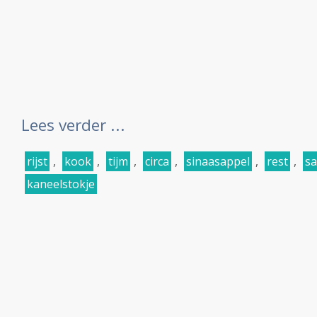
Lees verder ...
rijst
,
kook
,
tijm
,
circa
,
sinaasappel
,
rest
,
s
kaneelstokje