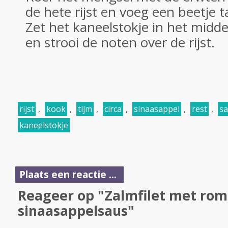
de hete rijst en voeg een beetje t
Zet het kaneelstokje in het midd
en strooi de noten over de rijst.
rijst
,
kook
,
tijm
,
circa
,
sinaasappel
,
rest
,
s
kaneelstokje
Plaats een reactie ...
Reageer op "Zalmfilet met rom
sinaasappelsaus"