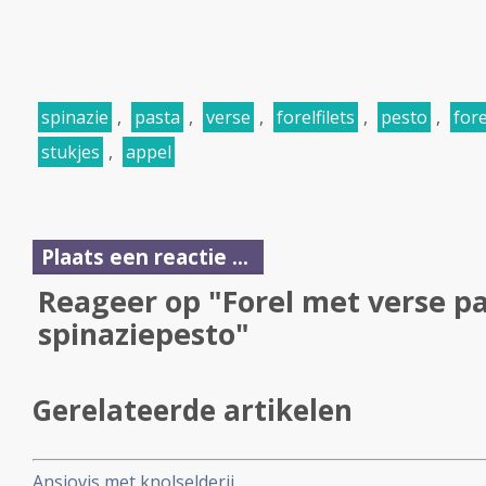
spinazie
,
pasta
,
verse
,
forelfilets
,
pesto
,
fore
stukjes
,
appel
Plaats een reactie ...
Reageer op "Forel met verse p
spinaziepesto"
Gerelateerde artikelen
Ansjovis met knolselderij