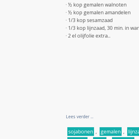
· ½ kop gemalen walnoten
· ½ kop gemalen amandelen
· 1/3 kop sesamzaad
· 1/3 kop lijnzaad, 30 min. in 
· 2 el olijfolie extra...
Lees verder ...
sojabonen
,
gemalen
,
lijn