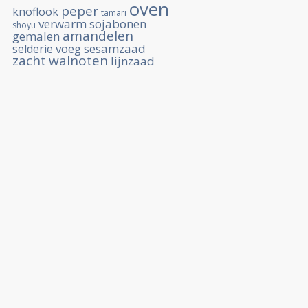
oven
peper
knoflook
tamari
verwarm
sojabonen
shoyu
amandelen
gemalen
voeg
sesamzaad
selderie
zacht
walnoten
lijnzaad