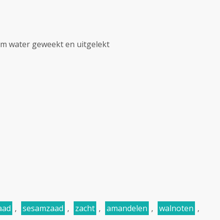
warm water geweekt en uitgelekt
zaad
,
sesamzaad
,
zacht
,
amandelen
,
walnoten
,