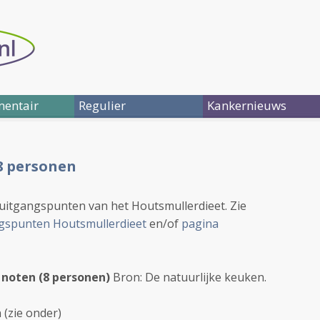
entair
Regulier
Kankernieuws
8 personen
 uitgangspunten van het Houtsmullerdieet. Zie
gspunten Houtsmullerdieet
en/of
pagina
 noten (8 personen)
Bron: De natuurlijke keuken.
(zie onder)