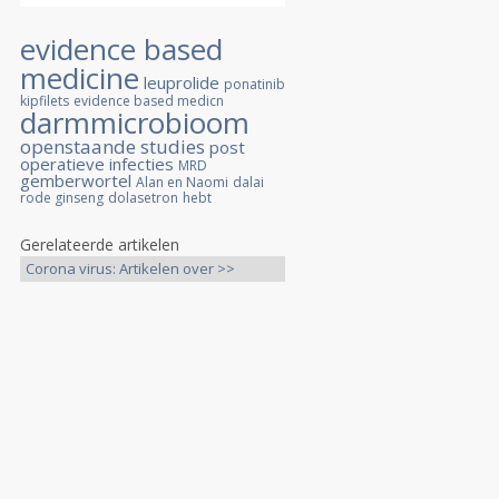
evidence based
medicine
leuprolide
ponatinib
kipfilets
evidence based medicn
darmmicrobioom
openstaande studies
post
operatieve infecties
MRD
gemberwortel
Alan en Naomi
dalai
rode ginseng
dolasetron
hebt
Gerelateerde artikelen
Corona virus: Artikelen over >>