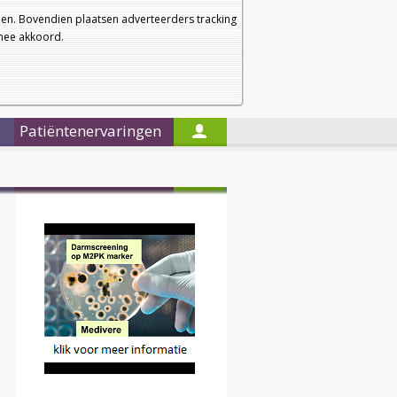
a
a
Startpagina
Nieuwsbrief
a
en. Bovendien plaatsen adverteerders tracking
rmee akkoord.
Alleen in de titels zoeken
Patiëntenervaringen