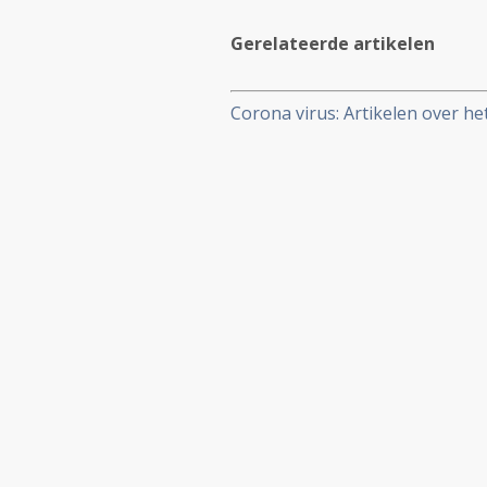
Gerelateerde artikelen
Corona virus: Artikelen over h
aan kankerpatienten, een overz