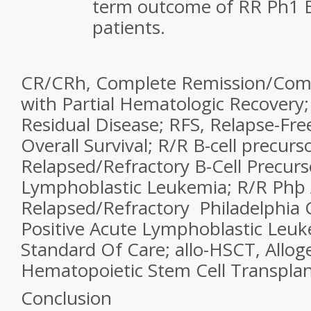
term outcome of RR Ph1 B
patients.
CR/CRh, Complete Remission/Com
with Partial Hematologic Recovery
Residual Disease; RFS, Relapse-Free
Overall Survival; R/R B-cell precurs
Relapsed/Refractory B-Cell Precurs
Lymphoblastic Leukemia; R/R Phþ 
Relapsed/Refractory Philadelphi
Positive Acute Lymphoblastic Leuk
Standard Of Care; allo-HSCT, Allog
Hematopoietic Stem Cell Transplan
Conclusion