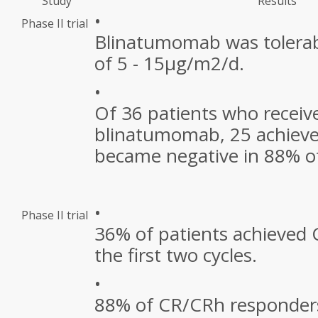
Study
Results
•
Phase II trial
Blinatumomab was tolerab
of 5 - 15μg/m
2
/d.
•
Of 36 patients who receiv
blinatumomab, 25 achiev
became negative in 88% o
•
Phase II trial
36% of patients achieved
the first two cycles.
•
88% of CR/CRh responders