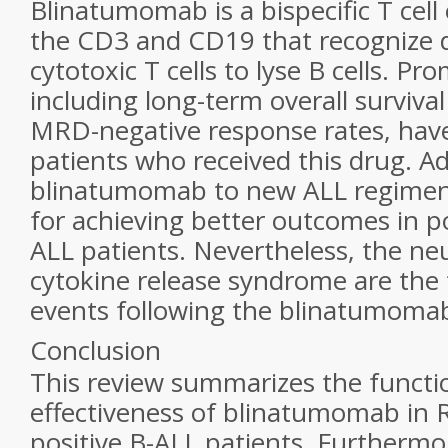
Blinatumomab is a bispecific T cel
the CD3 and CD19 that recognize 
cytotoxic T cells to lyse B cells. P
including long-term overall surviv
MRD-negative response rates, have
patients who received this drug. A
blinatumomab to new ALL regimen
for achieving better outcomes in p
ALL patients. Nevertheless, the ne
cytokine release syndrome are the
events following the blinatumoma
Conclusion
This review summarizes the functi
effectiveness of blinatumomab in
positive B-ALL patients. Furtherm