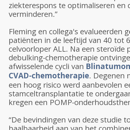
ziekterespons te optimaliseren en de
verminderen.”
Fleming en collega's evalueerden 
patiënten in de leeftijd van 40 tot 
celvoorloper ALL. Na een steroïde 
debulking-chemotherapie ontvingen
afwisselende cycli van
Blinatumo
CVAD-chemotherapie
. Degenen 
een hoog risico werd aanbevolen e
stamceltransplantatie te ondergaa
kregen een POMP-onderhoudsther
“De bevindingen van deze studie t
haalbaarheid aan van het combine