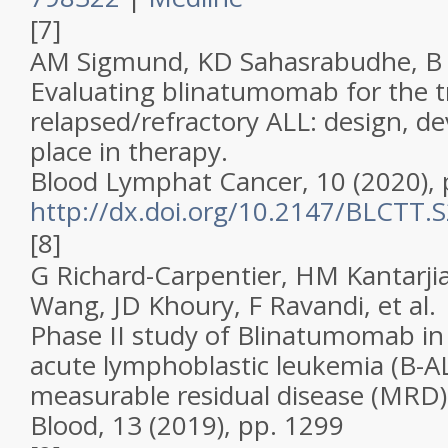
[7]
AM Sigmund, KD Sahasrabudhe, B 
Evaluating blinatumomab for the 
relapsed/refractory ALL: design, d
place in therapy.
Blood Lymphat Cancer, 10 (2020), 
http://dx.doi.org/10.2147/BLCTT.
[8]
G Richard-Carpentier, HM Kantarjia
Wang, JD Khoury, F Ravandi,
et al
.
Phase II study of Blinatumomab in 
acute lymphoblastic leukemia (B-AL
measurable residual disease (MRD)
Blood, 13 (2019), pp. 1299