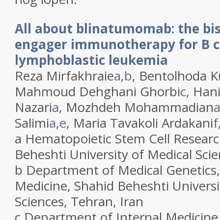
All about blinatumomab: the bisp
engager immunotherapy for B ce
lymphoblastic leukemia
Reza Mirfakhraie
a
,
b
, Bentolhoda 
Mahmoud Dehghani Ghorbi
c
, Han
Nazari
a
, Mozhdeh Mohammadian
Salimi
a
,
e
, Maria Tavakoli Ardakani
f
a
Hematopoietic Stem Cell Researc
Beheshti University of Medical Scie
b
Department of Medical Genetics,
Medicine, Shahid Beheshti Universi
Sciences, Tehran, Iran
c
Department of Internal Medicin