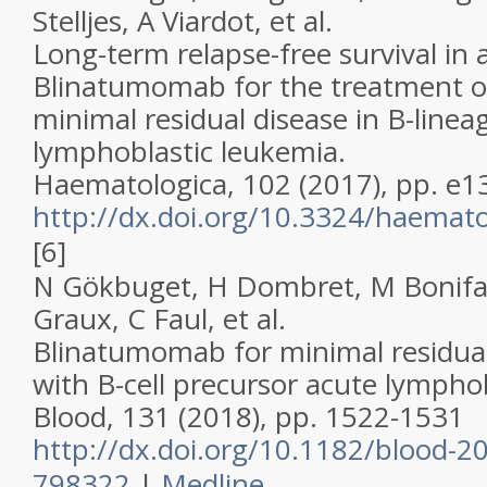
Stelljes, A Viardot,
et al
.
Long-term relapse-free survival in 
Blinatumomab for the treatment of
minimal residual disease in B-linea
lymphoblastic leukemia.
Haematologica, 102 (2017), pp. e1
http://dx.doi.org/10.3324/haemat
[6]
N Gökbuget, H Dombret, M Bonifaci
Graux, C Faul,
et al
.
Blinatumomab for minimal residual 
with B-cell precursor acute lympho
Blood, 131 (2018), pp. 1522-1531
http://dx.doi.org/10.1182/blood-2
798322
|
Medline