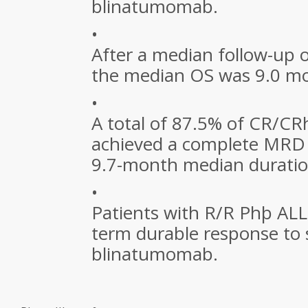
blinatumomab.
•
After a median follow-up 
the median OS was 9.0 m
•
A total of 87.5% of CR/CR
achieved a complete MRD 
9.7-month median duratio
•
Patients with R/R Phþ ALL
term durable response to 
blinatumomab.