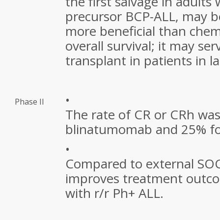
the first salvage in adults
precursor BCP-ALL, may be
more beneficial than che
overall survival; it may ser
transplant in patients in la
•
Phase II
The rate of CR or CRh wa
blinatumomab and 25% fo
•
Compared to external SO
improves treatment outco
with r/r Ph+ ALL.