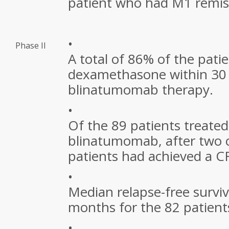
patient who had M1 remis
•
Phase II
A total of 86% of the pati
dexamethasone within 30 
blinatumomab therapy.
•
Of the 89 patients treated
blinatumomab, after two c
patients had achieved a C
•
Median relapse-free surviv
months for the 82 patient
•