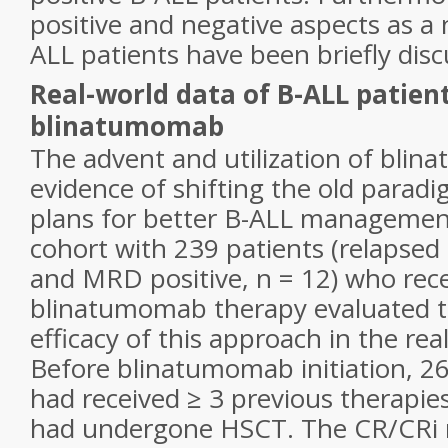
positive and negative aspects as a 
ALL patients have been briefly disc
Real-world data of B-ALL patien
blinatumomab
The advent and utilization of blin
evidence of shifting the old parad
plans for better B-ALL managemen
cohort with 239 patients (relapsed 
and MRD positive,
n
= 12) who rec
blinatumomab therapy evaluated t
efficacy of this approach in the rea
Before blinatumomab initiation, 2
had received ≥ 3 previous therapie
had undergone HSCT. The CR/CRi r