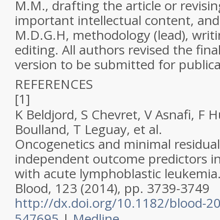
M.M., drafting the article or revising 
important intellectual content, and
M.D.G.H, methodology (lead), writi
editing. All authors revised the fina
version to be submitted for publica
REFERENCES
[1]
K Beldjord, S Chevret, V Asnafi, F 
Boulland, T Leguay,
et al
.
Oncogenetics and minimal residual
independent outcome predictors in
with acute lymphoblastic leukemia
Blood, 123 (2014), pp. 3739-3749
http://dx.doi.org/10.1182/blood-2
547695
|
Medline