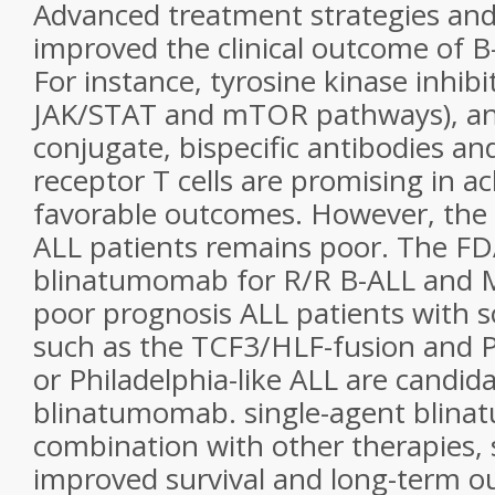
Advanced treatment strategies and
improved the clinical outcome of B-
For instance, tyrosine kinase inhibi
JAK/STAT and mTOR pathways), an
conjugate, bispecific antibodies an
receptor T cells are promising in a
favorable outcomes. However, the
ALL patients remains poor. The F
blinatumomab for R/R B-ALL and
poor prognosis ALL patients with s
such as the TCF3/HLF-fusion and Ph
or Philadelphia-like ALL are candida
blinatumomab. single-agent blina
combination with other therapies, 
improved survival and long-term o