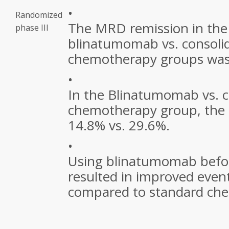
•
Randomized
The MRD remission in the
phase III
blinatumomab
vs
. consoli
chemotherapy groups wa
•
In the Blinatumomab
vs
. 
chemotherapy group, the 
14.8%
vs
. 29.6%.
•
Using blinatumomab befo
resulted in improved event
compared to standard ch