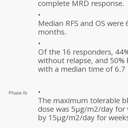
complete MRD response.
•
Median RFS and OS were 6
months.
•
Of the 16 responders, 44%
without relapse, and 50% 
with a median time of 6.7
•
Phase Ib
The maximum tolerable 
dose was 5μg/m2/day for 
by 15μg/m2/day for weeks