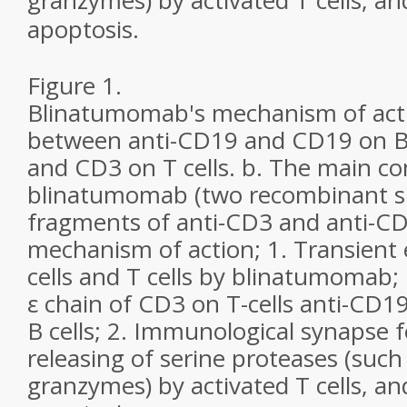
Figure 1.
Blinatumomab's mechanism of actio
between anti-CD19 and CD19 on B 
and CD3 on T cells.
b.
The main co
blinatumomab (two recombinant sin
fragments of anti-CD3 and anti-CD
mechanism of action; 1. Transien
cells and T cells by blinatumomab; 
ε chain of CD3 on T-cells anti-CD
B cells; 2. Immunological synapse 
releasing of serine proteases (such
granzymes) by activated T cells, and