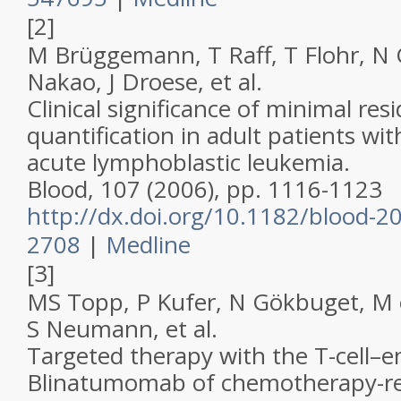
[2]
M Brüggemann, T Raff, T Flohr, N
Nakao, J Droese,
et al
.
Clinical significance of minimal res
quantification in adult patients wit
acute lymphoblastic leukemia.
Blood, 107 (2006), pp. 1116-1123
http://dx.doi.org/10.1182/blood-2
2708
|
Medline
[3]
MS Topp, P Kufer, N Gökbuget, M o
S Neumann,
et al
.
Targeted therapy with the T-cell–
Blinatumomab of chemotherapy-re