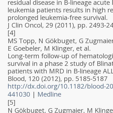
residual disease in B-lineage acute
leukemia patients results in high 
prolonged leukemia-free survival.
J Clin Oncol, 29 (2011), pp. 2493-2
[4]
MS Topp, N Gökbuget, G Zugmaier
E Goebeler, M Klinger,
et al
.
Long-term follow-up of hematologi
survival in a phase 2 study of Bli
patients with MRD in B-lineage ALL
Blood, 120 (2012), pp. 5185-5187
http://dx.doi.org/10.1182/blood-2
441030
|
Medline
[5]
N Gökbuget, G Zugmaier, M Klinger