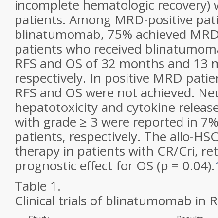
incomplete hematologic recovery)
patients. Among MRD-positive pat
blinatumomab, 75% achieved MRD 
patients who received blinatumo
RFS and OS of 32 months and 13 
respectively. In positive MRD pati
RFS and OS were not achieved. Neu
hepatotoxicity and cytokine relea
with grade ≥ 3 were reported in 7
patients, respectively. The allo-HS
therapy in patients with CR/Cri, ret
prognostic effect for OS (
p
= 0.04).
Table 1.
Clinical trials of blinatumomab in 