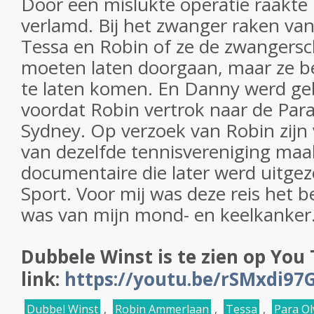
Door een mislukte operatie raakte 
verlamd. Bij het zwanger raken van
Tessa en Robin of ze de zwangers
moeten laten doorgaan, maar ze b
te laten komen. En Danny werd g
voordat Robin vertrok naar de Par
Sydney. Op verzoek van Robin zijn 
van dezelfde tennisvereniging maa
documentaire die later werd uitge
Sport. Voor mij was deze reis het b
was van mijn mond- en keelkanker
Dubbele Winst is te zien op You
link:
https://youtu.be/rSMxdi97
Dubbel Winst
,
Robin Ammerlaan
,
Tessa
,
Para Ol