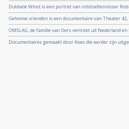
Dubbele Winst is een portret van rolstoeltennisser Ro
Olympics van 2000 goud won in de mannendubbel samen
Geheime vrienden is een documentaire van Theater 42,
van het boek Alan en Naomi een indrukwekkend theate
OMSLAG, de familie van Oers vertrekt uit Nederland en
traumatische ervaringen in oorlogstijd.
Frankrijk. De oudere kinderen blijven in Nederland
Documentaires gemaakt door Kees die eerder zijn uitgez
zien via You Tube.