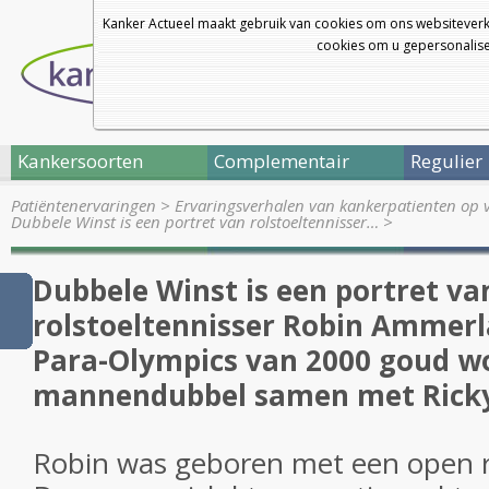
Kanker Actueel maakt gebruik van cookies om ons websiteverk
cookies om u gepersonalisee
Kankersoorten
Complementair
Regulier
Patiëntenervaringen
>
Ervaringsverhalen van kankerpatienten op 
Dubbele Winst is een portret van rolstoeltennisser…
>
Dubbele Winst is een portret va
rolstoeltennisser Robin Ammerl
Para-Olympics van 2000 goud wo
mannendubbel samen met Ricky
Robin was geboren met een open 