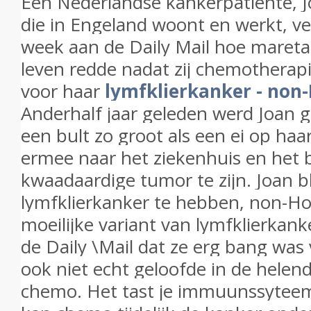
Een Nederlandse kankerpatiënte, J
die in Engeland woont en werkt, ve
week aan de Daily Mail hoe maretak
leven redde nadat zij chemotherap
voor haar
lymfklierkanker - non
A
nderhalf jaar geleden werd Joan 
een bult zo groot als een ei op haa
ermee naar het ziekenhuis en het 
kwaadaardige tumor te zijn. Joan b
lymfklierkanker te hebben, non-Ho
moeilijke variant van lymfklierkank
de Daily \Mail dat ze erg bang was
ook niet echt geloofde in de helen
chemo. Het tast je immuunssyteem