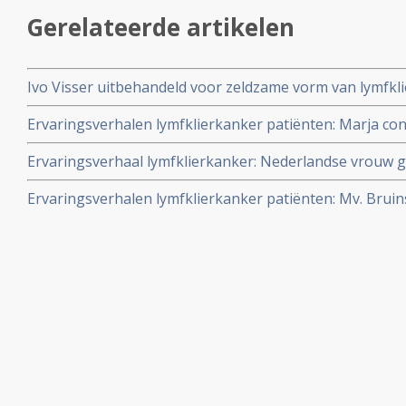
Gerelateerde artikelen
Ivo Visser uitbehandeld voor zeldzame vorm van lymfkli
remissie (kankervrij) met T-CAR cel immuuntherapie co
Ervaringsverhalen lymfklierkanker patiënten: Marja cont
chemokuur met aanpak van vegetarische voeding (Hout
Ervaringsverhaal lymfklierkanker: Nederlandse vrouw 
voedingsuppletie en bepaalde leefstijl haar lymfeklie
en maretakinjecties van lymfklierkanker - non-Hodgkin
hooggradig stadium IV.
Ervaringsverhalen lymfklierkanker patiënten: Mv. Bruin
beleid, dus geen chemo enz., maar wel het Moerman/Ho
voedingssuppletie en kreeg haar non-Hodgkin volledig o
kankervrij