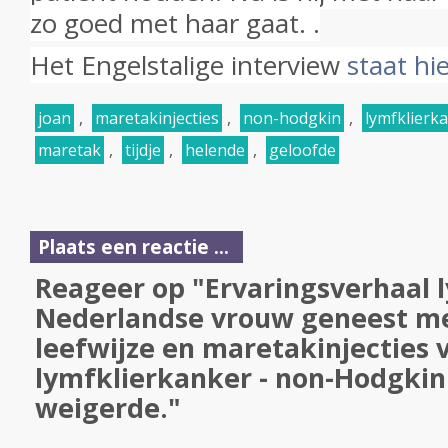
zo goed met haar gaat. .
Het Engelstalige interview
staat hi
joan
,
maretakinjecties
,
non-hodgkin
,
lymfklierk
maretak
,
tijdje
,
helende
,
geloofde
Plaats een reactie ...
Reageer op "Ervaringsverhaal 
Nederlandse vrouw geneest m
leefwijze en maretakinjecties 
lymfklierkanker - non-Hodgki
weigerde."