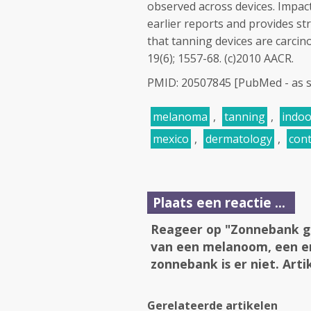
observed across devices. Impact
earlier reports and provides st
that tanning devices are carci
19(6); 1557-68. (c)2010 AACR.
PMID: 20507845 [PubMed - as s
melanoma
,
tanning
,
indoo
mexico
,
dermatology
,
cont
Plaats een reactie ...
Reageer op "Zonnebank geb
van een melanoom, een er
zonnebank is er niet. Arti
Gerelateerde artikelen