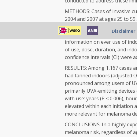
conducted to address these limi
METHODS: Cases of invasive c
2004 and 2007 at ages 25 to 59,
age-matched and gender-matche
Disclaimer
license lists. Self-administere
information on ever use of indo
of use, dose, duration, and ind
confidence intervals (CI) were 
RESULTS: Among 1,167 cases and
had tanned indoors (adjusted OR
pronounced among users of UVB-
primarily UVA-emitting devices (
with use: years (P < 0.006), hou
elevated within each initiation
more relevant for melanoma d
CONCLUSIONS: In a highly expo
melanoma risk, regardless of a