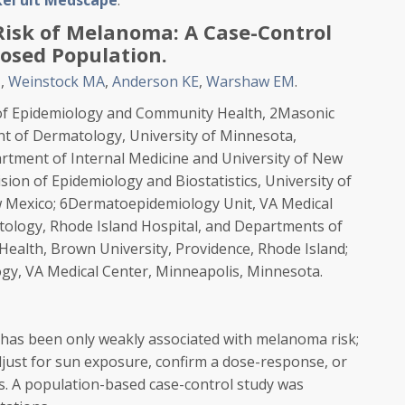
ikel uit Medscape
.
Risk of Melanoma: A Case-Control
posed Population.
M
,
Weinstock MA
,
Anderson KE
,
Warshaw EM
.
on of Epidemiology and Community Health, 2Masonic
t of Dermatology, University of Minnesota,
rtment of Internal Medicine and University of New
ion of Epidemiology and Biostatistics, University of
 Mexico; 6Dermatoepidemiology Unit, VA Medical
ology, Rhode Island Hospital, and Departments of
alth, Brown University, Providence, Rhode Island;
y, VA Medical Center, Minneapolis, Minnesota.
s been only weakly associated with melanoma risk;
just for sun exposure, confirm a dose-response, or
es. A population-based case-control study was