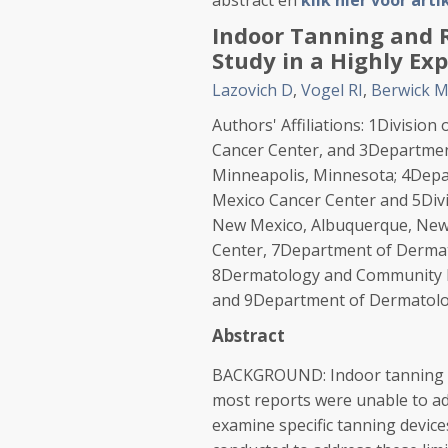
abstract en
klik hier voor art
Indoor Tanning and 
Study in a Highly Ex
Lazovich D
,
Vogel RI
,
Berwick 
Authors' Affiliations: 1Divisi
Cancer Center, and 3Departmen
Minneapolis, Minnesota; 4Depa
Mexico Cancer Center and 5Divis
New Mexico, Albuquerque, New
Center, 7Department of Dermat
8Dermatology and Community He
and 9Department of Dermatolog
Abstract
BACKGROUND: Indoor tanning ha
most reports were unable to ad
examine specific tanning devic