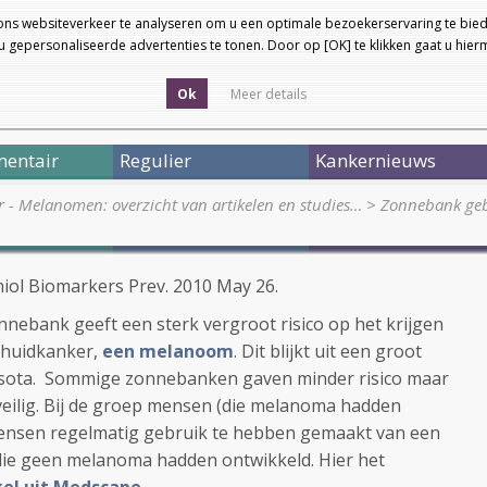
ons websiteverkeer te analyseren om u een optimale bezoekerservaring te bied
 gepersonaliseerde advertenties te tonen. Door op [OK] te klikken gaat u hie
Ok
Meer details
entair
Regulier
Kankernieuws
r - Melanomen: overzicht van artikelen en studies…
>
Zonnebank gebr
miol Biomarkers Prev. 2010 May 26.
nebank geeft een sterk vergroot risico op het krijgen
 huidkanker,
een melanoom
. Dit blijkt uit een groot
sota. Sommige zonnebanken gaven minder risico maar
eilig. Bij de groep mensen (die melanoma hadden
ensen regelmatig gebruik te hebben gemaakt van een
ie geen melanoma hadden ontwikkeld. Hier het