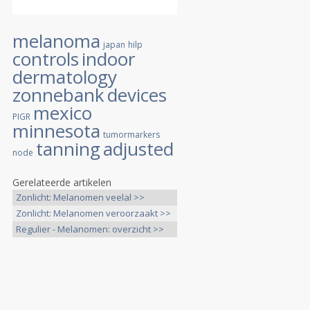
melanoma
japan
hilp
controls
indoor
dermatology
zonnebank
devices
mexico
PIGR
minnesota
tumormarkers
tanning
adjusted
node
Gerelateerde artikelen
Zonlicht: Melanomen veelal >>
Zonlicht: Melanomen veroorzaakt >>
Regulier - Melanomen: overzicht >>