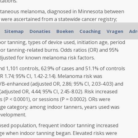
tations.
utaneous melanoma, diagnosed in Minnesota between
 were ascertained from a statewide cancer registry;
d controls were randomly selected from state driver's
Sitemap
Donaties
Boeken
Coaching
Vragen
Adr
d questionnaires and telephone interviews included
or tanning, types of device used, initiation age, period
oor tanning-related burns. Odds ratios (OR) and 95%
adjusted for known melanoma risk factors.
 1,101 controls, 62.9% of cases and 51.1% of controls
 1.74; 95% CI, 1.42-2.14). Melanoma risk was
enhanced (adjusted OR, 2.86; 95% CI, 2.03-4.03) and
adjusted OR, 4.44; 95% CI, 2.45-8.02). Risk increased
rs (P < 0.0001), or sessions (P = 0.0002). ORs were
 age category; among indoor tanners, years used was
evelopment.
sed population, frequent indoor tanning increased
ge when indoor tanning began. Elevated risks were