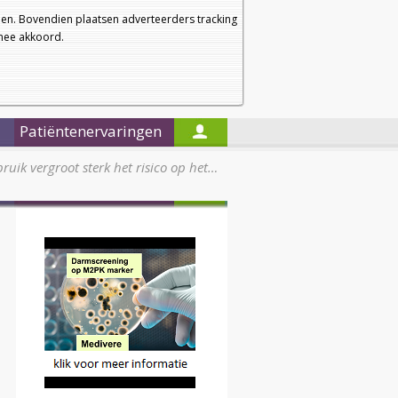
a
a
Startpagina
Nieuwsbrief
a
en. Bovendien plaatsen adverteerders tracking
rmee akkoord.
Alleen in de titels zoeken
Patiëntenervaringen
uik vergroot sterk het risico op het…