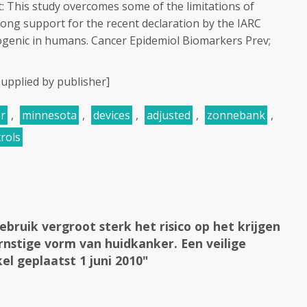
: This study overcomes some of the limitations of
rong support for the recent declaration by the IARC
nogenic in humans. Cancer Epidemiol Biomarkers Prev;
upplied by publisher]
r
,
minnesota
,
devices
,
adjusted
,
zonnebank
,
rols
ruik vergroot sterk het risico op het krijgen
nstige vorm van huidkanker. Een veilige
kel geplaatst 1 juni 2010"