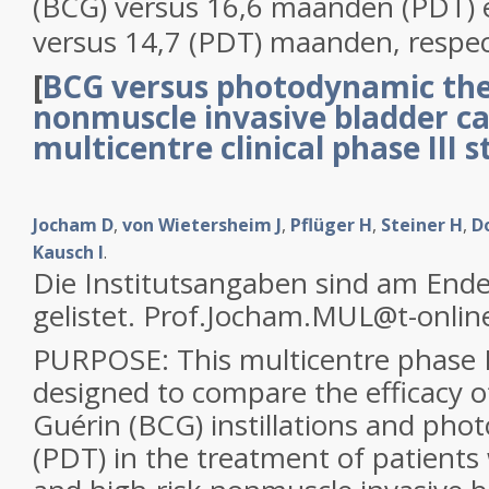
(BCG) versus 16,6 maanden (PDT) 
versus 14,7 (PDT) maanden, respect
[
BCG versus photodynamic the
nonmuscle invasive bladder ca
multicentre clinical phase III 
Jocham D
,
von Wietersheim J
,
Pflüger H
,
Steiner H
,
D
Kausch I
.
Die Institutsangaben sind am Ende
gelistet. Prof.Jocham.MUL@t-onlin
PURPOSE: This multicentre phase I
designed to compare the efficacy o
Guérin (BCG) instillations and ph
(PDT) in the treatment of patients