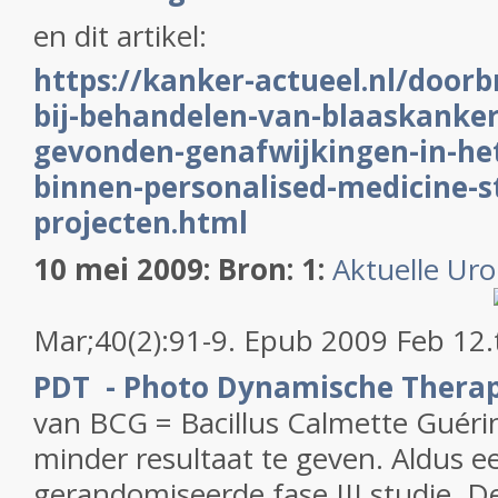
en dit artikel:
https://k
anker-actueel.nl/doorb
bij-behandelen-van-blaaskanke
gevonden-genafwijkingen-in-he
binnen-personalised-medicine-s
projecten.html
10 mei 2009: Bron: 1:
Aktuelle Urol
Mar;40(2):91-9. Epub 2009 Feb 12.
PDT - Photo Dynamische Therap
van BCG = Bacillus Calmette Guérin
minder resultaat te geven. Aldus e
gerandomiseerde fase III studie. De 