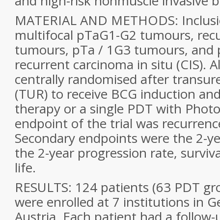
and high-risk nonmuscle invasive b
MATERIAL AND METHODS: Inclusion
multifocal pTaG1-G2 tumours, rec
tumours, pTa / 1G3 tumours, and 
recurrent carcinoma in situ (CIS). A
centrally randomised after transure
(TUR) to receive BCG induction a
therapy or a single PDT with Photo
endpoint of the trial was recurrence
Secondary endpoints were the 2-ye
the 2-year progression rate, surviva
life.
RESULTS: 124 patients (63 PDT gr
were enrolled at 7 institutions in
Austria. Each patient had a follow-