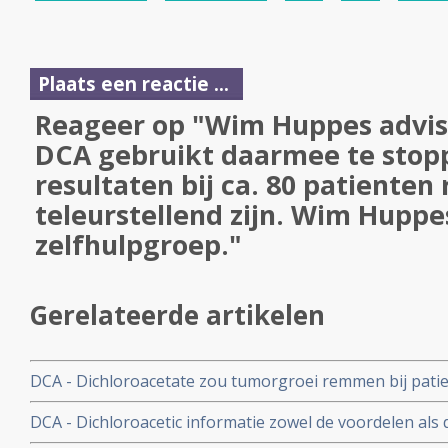
Plaats een reactie ...
Reageer op "Wim Huppes advis
DCA gebruikt daarmee te stop
resultaten bij ca. 80 patienten
teleurstellend zijn. Wim Huppe
zelfhulpgroep."
Gerelateerde artikelen
DCA - Dichloroacetate zou tumorgroei remmen bij pati
Glioblastoma, aldus studie met 5 patienten, maar er is o
DCA - Dichloroacetic informatie zowel de voordelen als
conclusies en studie. Artikel geplaatst 24 mei 2010
Dichloorazijn bij gebruik van DCA en HAART door kanke