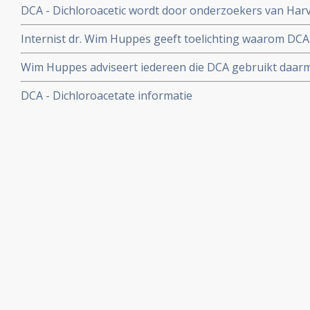
DCA - Dichloroacetic wordt door onderzoekers van Harv
ernstige bijwerkingen die DCA kan veroorzaken.
mogelijk middel tegen vorming van kankercellen benoemd
Internist dr. Wim Huppes geeft toelichting waarom DCA 
New Scientist.
waar iemand op moet letten om teleurstelling te voorkom
Wim Huppes adviseert iedereen die DCA gebruikt daar
2008
resultaten bij ca. 80 patienten ronduit teleurstellend z
DCA - Dichloroacetate informatie
zelfhulpgroep.