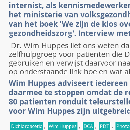
internist, als kennismedewerke
het ministerie van volksgezondh
van het boek 'We zijn de klos ov
gezondheidszorg'. Interview me
Dr. Wim Huppes liet ons weten dat
zelfhulpgroep voor patienten die D
gebruiken en verwijst daarvoor naa
op onderstaande link hoe en wat al
Wim Huppes adviseert iedereen 
daarmee te stoppen omdat de res
80 patienten ronduit teleurstelle
voor Wim Huppes zijn uitgebreid
Dichloroacetic
,
Wim Huppes
,
DCA
,
PDT
,
Photo