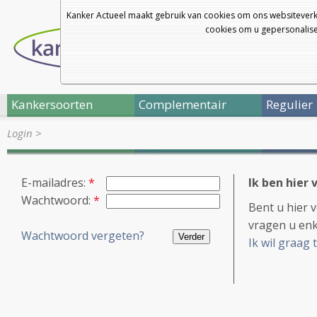
Kanker Actueel maakt gebruik van cookies om ons websiteverk
cookies om u gepersonalisee
Kankersoorten
Complementair
Regulier
Login
>
E-mailadres:
*
Ik ben hier 
Wachtwoord:
*
Bent u hier 
vragen u enk
Wachtwoord vergeten?
Ik wil graag