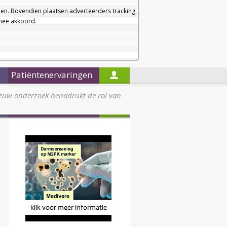
a
a
Startpagina
Nieuwsbrief
a
en. Bovendien plaatsen adverteerders tracking
rmee akkoord.
Alleen in de titels zoeken
Patiëntenervaringen
euw onderzoek benadrukt de rol van