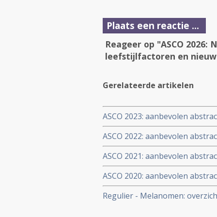
Plaats een reactie ...
Reageer op "ASCO 2026: N
leefstijlfactoren en nieu
Gerelateerde artikelen
ASCO 2023: aanbevolen abstra
oncologen en medisch speciali
ASCO 2022: aanbevolen abstra
ASCO 2021: aanbevolen abstract
immuuntherapie of combinaties
ASCO 2020: aanbevolen abstract
immuuntherapie of combinaties
Regulier - Melanomen: overzicht