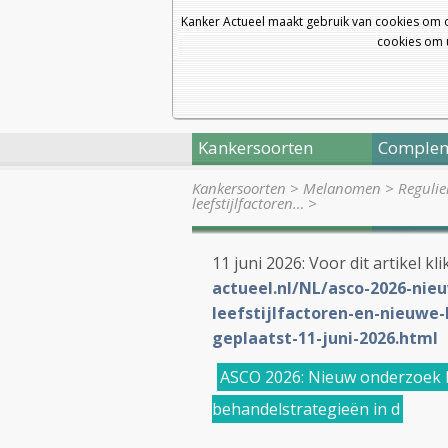
Kanker Actueel maakt gebruik van cookies om 
cookies om u
Kankersoorten
Complem
Kankersoorten
>
Melanomen
>
Regulie
leefstijlfactoren…
>
11 juni 2026: Voor dit artikel kl
actueel.nl/NL/asco-2026-nie
leefstijlfactoren-en-nieuwe
geplaatst-11-juni-2026.html
ASCO 2026: Nieuw onderzoek be
behandelstrategieën in d