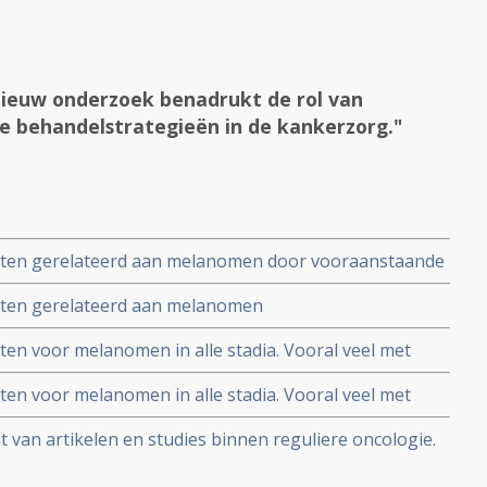
ieuw onderzoek benadrukt de rol van
we behandelstrategieën in de kankerzorg."
cten gerelateerd aan melanomen door vooraanstaande
sten
cten gerelateerd aan melanomen
en voor melanomen in alle stadia. Vooral veel met
 van verschillende medicijnen
en voor melanomen in alle stadia. Vooral veel met
 van verschillende medicijnen
 van artikelen en studies binnen reguliere oncologie.