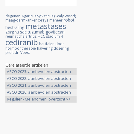
degenen
Agaricus Sylvaticus (Scaly Wood)
robot
maag-darmkanker
x-rays
meneer
metastases
bestraling
sacituzumab govitecan
Zorg.nu
reumatiche artritis
HCC stadium 4
cediranib
hartfalen door
hormoontherapie
halvering dosering
prof. dr. Voest
Gerelateerde artikelen
ASCO 2023: aanbevolen abstracten
>>
ASCO 2022: aanbevolen abstracten
>>
ASCO 2021: aanbevolen abstracten
>>
ASCO 2020: aanbevolen abstracten
>>
Regulier - Melanomen: overzicht >>