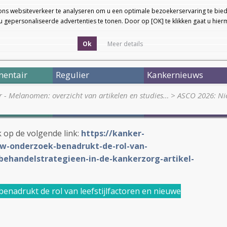
ons websiteverkeer te analyseren om u een optimale bezoekerservaring te bied
 gepersonaliseerde advertenties te tonen. Door op [OK] te klikken gaat u hie
Ok
Meer details
entair
Regulier
Kankernieuws
r - Melanomen: overzicht van artikelen en studies…
>
ASCO 2026: Ni
ik op de volgende link:
https://kanker-
uw-onderzoek-benadrukt-de-rol-van-
-behandelstrategieen-in-de-kankerzorg-artikel-
nadrukt de rol van leefstijlfactoren en nieuwe