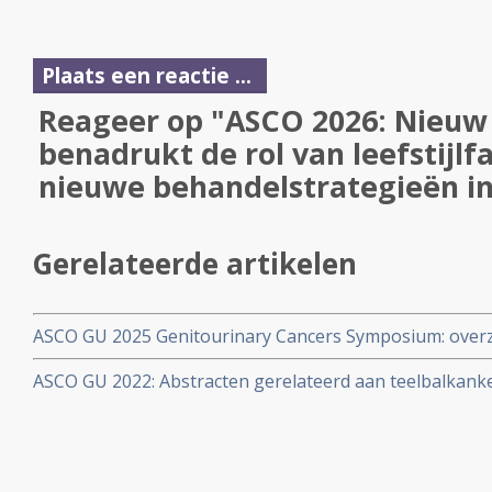
Plaats een reactie ...
Reageer op "ASCO 2026: Nieuw
benadrukt de rol van leefstijlf
nieuwe behandelstrategieën in
Gerelateerde artikelen
ASCO GU 2025 Genitourinary Cancers Symposium: overz
abstracten gerelateerd aan prostaatkanker, peniskanke
ASCO GU 2022: Abstracten gerelateerd aan teelbalkank
zaadbalkanker copy 3
American Society of Clinical Oncology Genitourinary C
februari 2022