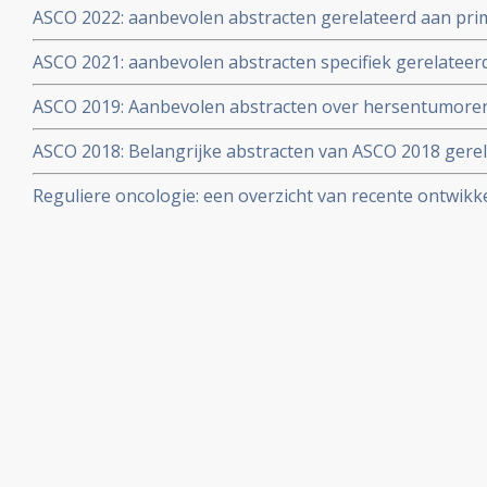
ASCO 2022: aanbevolen abstracten gerelateerd aan pr
en oncologen copy 1
uitgezaaide tumoren vanuit verschillende vormen van k
ASCO 2021: aanbevolen abstracten specifiek gerelatee
zenuwstelsel
ASCO 2019: Aanbevolen abstracten over hersentumoren 
ASCO 2019
ASCO 2018: Belangrijke abstracten van ASCO 2018 ger
Reguliere oncologie: een overzicht van recente ontwikk
in de reguliere oncologie