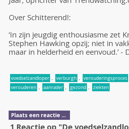
Jaar, oprichter van Trendwatching
Over
Schitterend!
:
‘In zijn jeugdig enthousiasme zet K
Stephen Hawking opzij; niet in vak
maar in helderheid en eenvoud.’ -
D
voedselzandloper
,
verburgh
,
verouderingsproces
verouderen
,
aanrader
,
gezond
,
ziekten
Plaats een reactie ...
1 Reactie op "De voedselzandlo