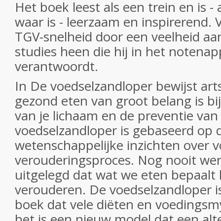
Het boek leest als een trein en is - 
waar is - leerzaam en inspirerend. 
TGV-snelheid door een veelheid 
studies heen die hij in het notena
verantwoordt.
In
De voedselzandloper
bewijst art
gezond eten van groot belang is bi
van je lichaam en de preventie van
voedselzandloper
is gebaseerd op d
wetenschappelijke inzichten over 
verouderingsproces. Nog nooit werd
uitgelegd dat wat we eten bepaalt
verouderen.
De voedselzandloper
i
boek dat vele diëten en voedingsm
het is een nieuw model dat een alte