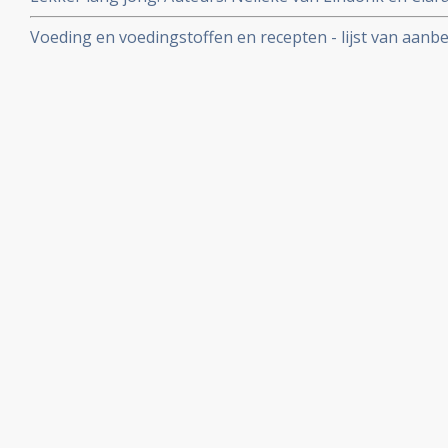
Receptenboek op basis van De Voedselzandloper
Voeding en voedingstoffen en recepten - lijst van aan