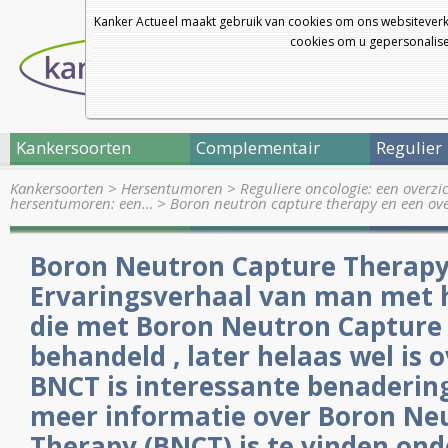
Kanker Actueel maakt gebruik van cookies om ons websiteverk
cookies om u gepersonalisee
Kankersoorten
Complementair
Regulier
Kankersoorten
>
Hersentumoren
>
Reguliere oncologie: een overz
hersentumoren: een…
>
Boron neutron capture therapy en een ov
Boron Neutron Capture Therapy
Ervaringsverhaal van man met
die met Boron Neutron Capture 
behandeld , later helaas wel is
BNCT is interessante benadering
meer informatie over Boron Ne
Therapy (BNCT) is te vinden ond