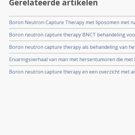
Gerelateerde artikelen
Boron Neutron Capture Therapy met liposomen met nan
bijzonder succesvolle aanpak van solide tumoren zonde
Boron neutron capture therapy BNCT behandeling voor 
een veelbelovende behandeling maar volgens studie a
Boron neutron capture therapy als behandeling van he
experimenteel. In Japan wordt BNCT wel succesvol inge
patienten bemoedigende resultaten
Ervaringsverhaal van man met hersentumoren die met
Therapy (BNCT) is behandeld , later helaas wel is over
Boron neutron capture therapy en een overzicht met ar
interessante benadering..
deze aanpak van hersentumoren