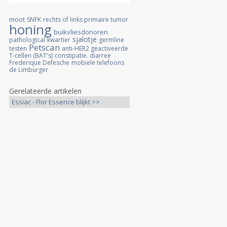
moot
SNFK
rechts of links primaire tumor
honing
buikvliesdonoren
sjalotje
pathological
kwartier
germline
Petscan
testen
anti-HER2 geactiveerde
T-cellen (BAT's)
constipatie. diarree
Frederique Defesche
mobiele telefoons
de Limburger
Gerelateerde artikelen
Essiac - Flor Essence blijkt >>