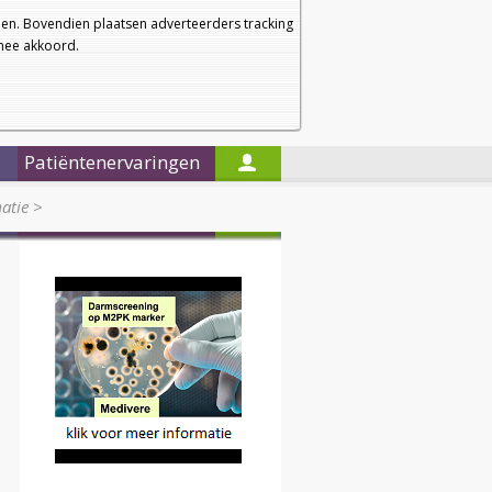
a
a
Startpagina
Nieuwsbrief
a
en. Bovendien plaatsen adverteerders tracking
rmee akkoord.
Alleen in de titels zoeken
Patiëntenervaringen
atie
>