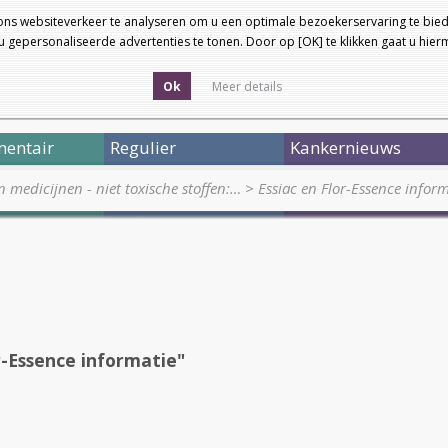
ons websiteverkeer te analyseren om u een optimale bezoekerservaring te bied
 gepersonaliseerde advertenties te tonen. Door op [OK] te klikken gaat u hie
Ok
Meer details
entair
Regulier
Kankernieuws
medicijnen - niet toxische stoffen:…
>
Essiac en Flor-Essence inform
r-Essence informatie"