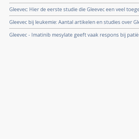
Gleevec: Hier de eerste studie die Gleevec een veel toe
CML - Chronische Lymfatische Leukemie
Gleevec bij leukemie: Aantal artikelen en studies over Gl
studies met vormen van leukemie.
Gleevec - Imatinib mesylate geeft vaak respons bij pat
recidiefkansen worden er weinig mee beinvloed. Toch i
leukemie. Lees hier uitgebreid rapport over huidige sta