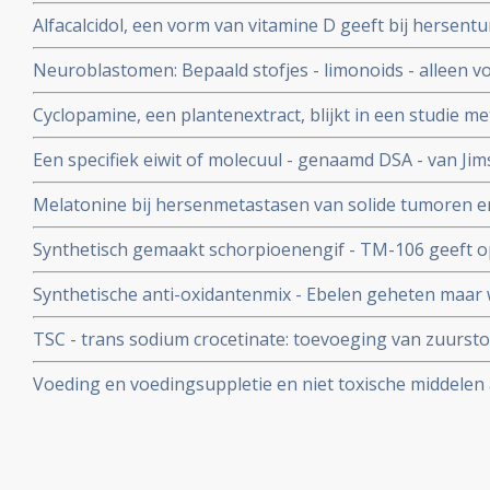
Alfacalcidol, een vorm van vitamine D geeft bij hersen
Astrocytoom een opmerkelijk positief resultaat naast t
Neuroblastomen: Bepaald stofjes - limonoids - alleen 
bestraling
zou neuroblastoomcellen doden en voorkomen dat dez
Cyclopamine, een plantenextract, blijkt in een studie m
neuroblastoom - kan ontstaan.
hersentumoren te blokkeren. Nieuwe in vitro studies m
Een specifiek eiwit of molecuul - genaamd DSA - van J
bevest
groei kwaadaardige hersentumoren - maligne glioma - 
Melatonine bij hersenmetastasen van solide tumoren e
borstkanker blijkt therapeutisch effect te geven. copy 1
Synthetisch gemaakt schorpioenengif - TM-106 geeft op
mensen met een hersentumor - specifiek bij glioma's.
Synthetische anti-oxidantenmix - Ebelen geheten maar
synthetische variant van selenium - beschermt tegen b
TSC - trans sodium crocetinate: toevoeging van zuursto
veroorzaakt door alcoholgebruik.
hypoxia gedurende chemo en bestraling vergroot signif
Voeding en voedingsuppletie en niet toxische middelen 
dierstudies. Fase II studie is nu open voor patienten 
bij behandelingen van hersentumoren: een overzicht v
studies.