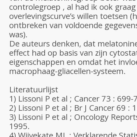
controlegroep , al had ik ook graa
overlevingscurve’s willen toetsen 
ontbreken van voldoende gegevens
was).
De auteurs denken, dat melatonine
effect had op basis van zijn cytosta
eigenschappen en omdat het invlo
macrophaag-gliacellen-systeem.
Literatuurlijst
1) Lissoni P et al ; Cancer 73 : 699-
2) Lissoni P et al ; Br J Cancer 69 :
3) Lissoni P et al ; Oncology Report
1995.
4) Wijvekate ML ; Verklarende Statis