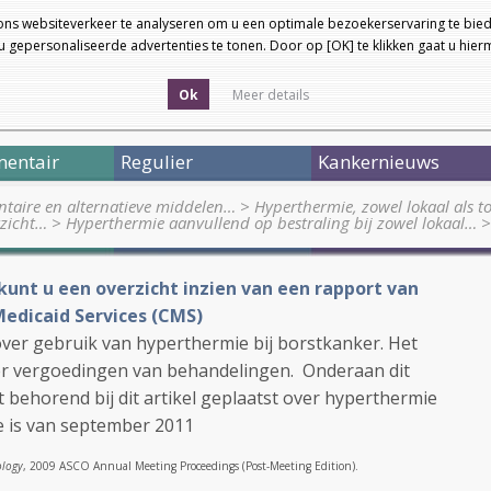
ons websiteverkeer te analyseren om u een optimale bezoekerservaring te bied
 gepersonaliseerde advertenties te tonen. Door op [OK] te klikken gaat u hie
Ok
Meer details
entair
Regulier
Kankernieuws
taire en alternatieve middelen…
>
Hyperthermie, zowel lokaal als to
rzicht…
>
Hyperthermie aanvullend op bestraling bij zowel lokaal…
>
t kunt u een overzicht inzien van een rapport van
edicaid Services (CMS)
over gebruik van hyperthermie bij borstkanker. Het
ver vergoedingen van behandelingen. Onderaan dit
jst behorend bij dit artikel geplaatst over hyperthermie
e is van september 2011
ology
, 2009 ASCO Annual Meeting Proceedings (Post-Meeting Edition).