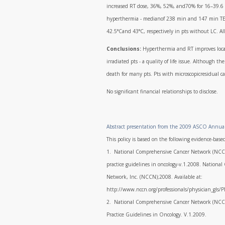
increased RT dose, 36%, 52%, and70% for 16–39.6 
hyperthermia - medianof 238 min and 147 min TED
42.5°Cand 43°C, respectively in pts without LC. Al
Conclusions:
Hyperthermia and RT improves local 
irradiated pts - a quality of life issue. Although t
death for many pts. Pts with microscopicresidual c
No significant financial relationships to disclose.
Abstract presentation from the 2009 ASCO Annua
This policy is based on the following evidence-base
1. National Comprehensive Cancer Network (NCCN).
practice guidelines in oncology-v.1.2008. Nationa
Network, Inc. (NCCN);2008. Available at:
http://www.nccn.org/professionals/physician_gls/P
2. National Comprehensive Cancer Network (NCCN
Practice Guidelines in Oncology. V.1.2009.