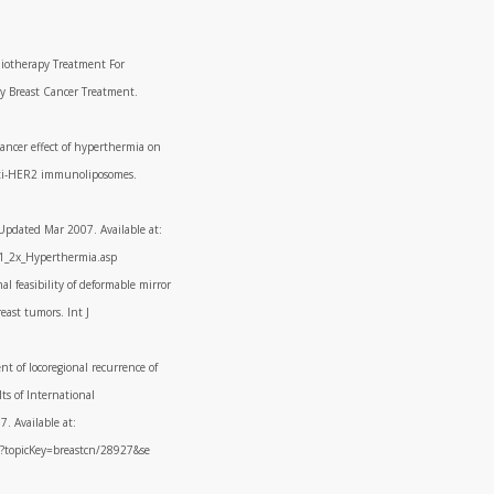
adiotherapy Treatment For
y Breast Cancer Treatment.
cancer effect of hyperthermia on
anti-HER2 immunoliposomes.
Updated Mar 2007. Available at:
1_2x_Hyperthermia.asp
 feasibility of deformable mirror
east tumors. Int J
t of locoregional recurrence of
ts of International
. Available at:
o?topicKey=breastcn/28927&se