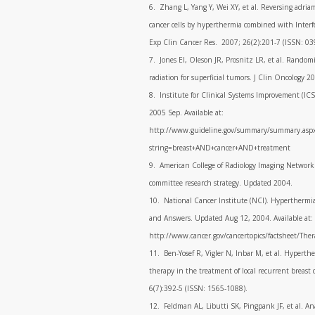
6. Zhang L, Yang Y, Wei XY, et al. Reversing adria
cancer cells by hyperthermia combined with Interf
Exp Clin Cancer Res. 2007; 26(2):201-7 (ISSN: 0
7. Jones El, Oleson JR, Prosnitz LR, et al. Random
radiation for superficial tumors. J Clin Oncology 
8. Institute for Clinical Systems Improvement (ICS
2005 Sep. Available at:
http://www.guideline.gov/summary/summary.as
string=breast+AND+cancer+AND+treatment
9. American College of Radiology Imaging Network (
committee research strategy. Updated 2004.
10. National Cancer Institute (NCI). Hyperthermi
and Answers. Updated Aug 12, 2004. Available at:
http://www.cancer.gov/cancertopics/factsheet/The
11. Ben-Yosef R, Vigler N, Inbar M, et al. Hypert
therapy in the treatment of local recurrent breast 
6(7):392-5 (ISSN: 1565-1088).
12. Feldman AL, Libutti SK, Pingpank JF, et al. Anal