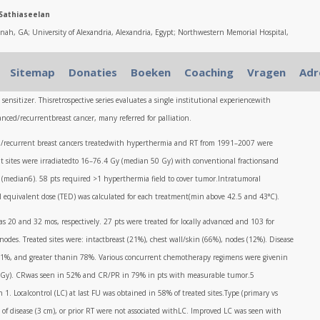
 Sathiaseelan
ah, GA; University of Alexandria, Alexandria, Egypt; Northwestern Memorial Hospital,
Sitemap
Donaties
Boeken
Coaching
Vragen
Adr
nsitizer. Thisretrospective series evaluates a single institutional experiencewith
anced/recurrentbreast cancer, many referred for palliation.
ed/recurrent breast cancers treatedwith hyperthermia and RT from 1991–2007 were
t sites were irradiatedto 16–76.4 Gy (median 50 Gy) with conventional fractionsand
(median6). 58 pts required >1 hyperthermia field to cover tumor.Intratumoral
 equivalent dose (TED) was calculated for each treatment(min above 42.5 and 43°C).
 20 and 32 mos, respectively. 27 pts were treated for locally advanced and 103 for
nodes. Treated sites were: intactbreast (21%), chest wall/skin (66%), nodes (12%). Disease
11%, and greater thanin 78%. Various concurrent chemotherapy regimens were givenin
50 Gy). CRwas seen in 52% and CR/PR in 79% in pts with measurable tumor.5
1. Localcontrol (LC) at last FU was obtained in 58% of treated sites.Type (primary vs
t of disease (3 cm), or prior RT were not associated withLC. Improved LC was seen with