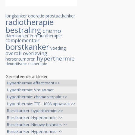
longkanker
operatie
prostaatkanker
radiotherapie
bestraling
chemo
darmkanker
immuuntherapie
complementair
borstkanker
voeding
overall overleving
hyperthermie
hersentumoren
dendritische celtherapie
Gerelateerde artikelen
Hyperthermie effect toont >>
Hyperthermie: Vrouw met
uitgezaaide >>
Hyperthermie: chemo verpakt >>
Hyperthermie: TTF - 100A apparaat >>
Borstkanker: hyperthermie: >>
Borstkanker: Hyperthermie >>
Borstkanker: Nieuwe techniek >>
Borstkanker: Hyperthermie >>