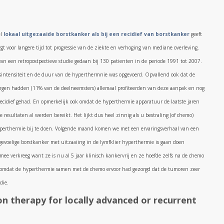
el
lokaal uitgezaaide borstkanker als bij een recidief van borstkanker
geeft
t voor langere tijd tot progressie van de ziekte en verhoging van mediane overleving.
an een retropostpectieve studie gedaan bij 130 patienten in de periode 1991 tot 2007.
ngsintensiteit en de duur van de hyperthermnie was opgevoerd. Opvallend ook dat de
ingen hadden (11% van de deelneemsters) allemaal profiteerden van deze aanpak en nog
ecidief gehad. En opmerkelijk ook omdat de hyperthermie apparatuur de laatste jaren
 resultaten al werden bereikt. Het lijkt dus heel zinnig als u bestraling (of chemo)
yperthermie bij te doen. Volgende maand komen we met een ervaringsverhaal van een
evoelige borstkanker met uitzaaiing in de lymfklier hyperthermie is gaan doen
ee verkreeg want ze is nu al 5 jaar klinisch kankervrij en ze hoefde zelfs na de chemo
 omdat de hyperthermie samen met de chemo ervoor had gezorgd dat de tumoren zeer
die.
n therapy for locally advanced or recurrent