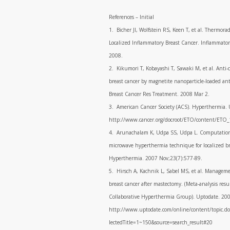
References – Initial
1. Bicher JI, Wolfstein RS, Keen T, et al. Thermor
Localized Inflammatory Breast Cancer. Inflammator
2008.
2. Kikumori T, Kobayashi T, Sawaki M, et al. Anti-
breast cancer by magnetite nanoparticle-loaded 
Breast Cancer Res Treatment. 2008 Mar 2.
3. American Cancer Society (ACS). Hyperthermia. 
http://www.cancer.org/docroot/ETO/content/ETO_
4. Arunachalam K, Udpa SS, Udpa L. Computational
microwave hyperthermia technique for localized br
Hyperthermia. 2007 Nov;23(7):577-89.
5. Hirsch A, Kachnik L, Sabel MS, et al. Managemen
breast cancer after mastectomy. (Meta-analysis resul
Collaborative Hyperthermia Group). Uptodate. 2007
http://www.uptodate.com/online/content/topic.d
lectedTitle=1~150&source=search_result#20