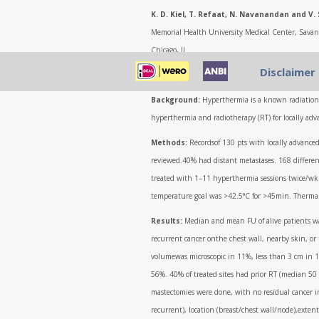
K. D. Kiel, T. Refaat, N. Navanandan and V.
Memorial Health University Medical Center, Savann
Chicago, IL
Disclaimer
631
Background:
Hyperthermia is a known radiation se
hyperthermia and radiotherapy (RT) for locally adv
Methods:
Recordsof 130 pts with locally advanc
reviewed.40% had distant metastases. 168 differen
treated with 1–11 hyperthermia sessions twice/wk 
temperature goal was >42.5°C for >45min. Thermal
Results:
Median and mean FU of alive patients was
recurrent cancer onthe chest wall, nearby skin, or 
volumewas microscopic in 11%, less than 3 cm in 
56%. 40% of treated sites had prior RT (median 
mastectomies were done, with no residual cancer in 
recurrent), location (breast/chest wall/node),exten