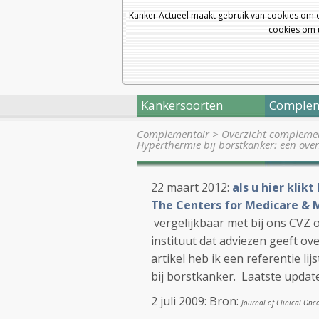
Kanker Actueel maakt gebruik van cookies om 
cookies om u
Kankersoorten
Complem
Complementair
>
Overzicht complemen
Hyperthermie bij borstkanker: een ove
22 maart 2012:
als u hier klik
The Centers for Medicare & M
vergelijkbaar met bij ons CVZ 
instituut dat adviezen geeft o
artikel heb ik een referentie li
bij borstkanker. Laatste updat
2 juli 2009: Bron:
Journal of Clinical Onc