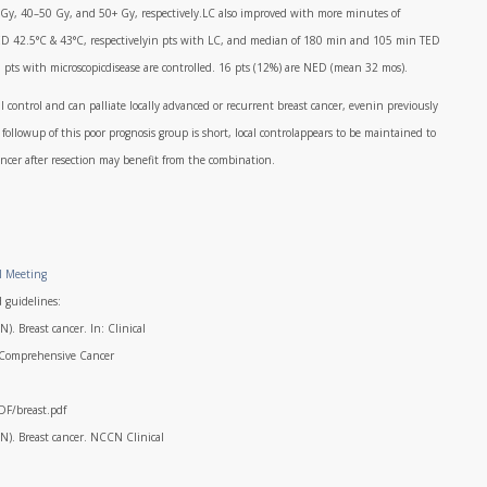
Gy, 40–50 Gy, and 50+ Gy, respectively.LC also improved with more minutes of
 42.5°C & 43°C, respectivelyin pts with LC, and median of 180 min and 105 min TED
l pts with microscopicdisease are controlled. 16 pts (12%) are NED (mean 32 mos).
control and can palliate locally advanced or recurrent breast cancer, evenin previously
he followup of this poor prognosis group is short, local controlappears to be maintained to
ancer after resection may benefit from the combination.
l Meeting
d guidelines:
 Breast cancer. In: Clinical
l Comprehensive Cancer
DF/breast.pdf
). Breast cancer. NCCN Clinical