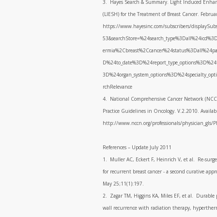
3. Hayes Search & Summary. Light Induced Enhan
(LIESH) for the Treatment of Breast Cancer. Februar
https://www.hayesinc.com/subscribers/displaySubsc
53&searchStore=%24search_type%3Dall%24icd%
ermia%2Cbreast%2Ccancer%24status%3Dall%24p
D%24to_date%3D%24report_type_options%3D%24t
3D%24organ_system_options%3D%24specialty_op
rchRelevance
4. National Comprehensive Cancer Network (NCCN
Practice Guidelines in Oncology. V.2.2010. Availabl
http://www.nccn.org/professionals/physician_gls/P
References – Update July 2011
1. Muller AC, Eckert F, Heinrich V, et al. Re-surge
for recurrent breast cancer - a second curative a
May 25;11(1):197.
2. Zagar TM, Higgins KA, Miles EF, et al. Durable p
wall recurrence with radiation therapy, hyperth