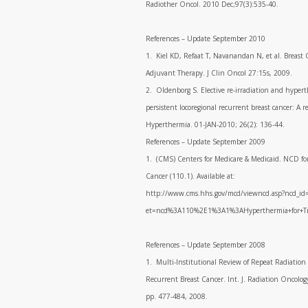
Radiother Oncol. 2010 Dec;97(3):535-40.
References – Update September 2010
1. Kiel KD, Refaat T, Navanandan N, et al. Breast 
Adjuvant Therapy. J Clin Oncol 27:15s, 2009.
2. Oldenborg S. Elective re-irradiation and hypert
persistent locoregional recurrent breast cancer: A re
Hyperthermia. 01-JAN-2010; 26(2): 136-44.
References – Update September 2009
1. (CMS) Centers for Medicare & Medicaid. NCD fo
Cancer (110.1). Available at:
http://www.cms.hhs.gov/mcd/viewncd.asp?ncd_id
et=ncd%3A110%2E1%3A1%3AHyperthermia+for+Tr
References – Update September 2008
1. Multi-Institutional Review of Repeat Radiation 
Recurrent Breast Cancer. Int. J. Radiation Oncology 
pp. 477-484, 2008.