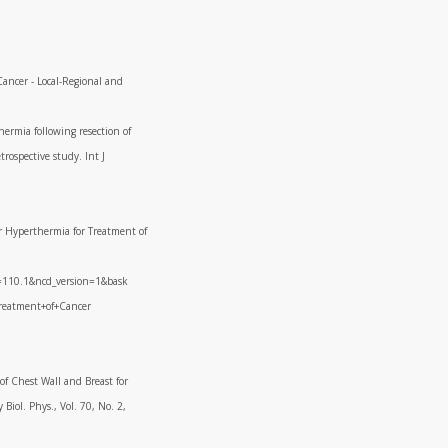
Cancer - Local-Regional and
hermia following resection of
trospective study. Int J
r Hyperthermia for Treatment of
=110.1&ncd_version=1&bask
eatment+of+Cancer
of Chest Wall and Breast for
Biol. Phys., Vol. 70, No. 2,