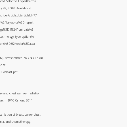
ced Selective Hyperthermia
y 28, 2008. Available at:
riberArticle.do?articleId=77
3D%24keywords%3Dhyperth
age%3D1%24from_date%3
echnology_type_options%
tions%3D%24order%3Dasea
). Breast cancer. NCCN Clinical
e at:
DF/breast.pdf
ry and chest wall re-irradiation
pproach. BMC Cancer. 2011
alliation of breast cancer chest
ermia, and chemotherapy.