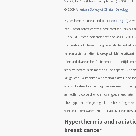
Vol 27, No 15S (May 20 Supplement), 2009: 631
© 2009
American Society of Clinical Oncology
Hyperthermie aanvullend op
bestraling
bij zow
beduidend betere controle over borstkanker en zorg
Dit blijkt uit een perspresentatie op ASCO 2009 v
De lokale controle werd nog beter als de bestrali
kankerpatienten die microscopisch kleine uitzaai
niemand daarvan heeft binnen de studietijd een r
sterk verbeterd is en mert de oude apparatuur deze
krijgt voor uw borstkanker om daar aanvullend h
vrouw die direct na de diagnose van niet hormoong
aanvullend op de chemo en daar goede resultaten m
plus hyperthermie geen geplande bestraling meer
veel geslonken waren. Hier het abstract van de stu
Hyperthermia and radiatio
breast cancer