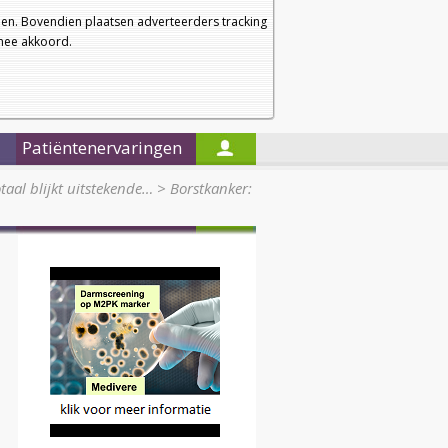
a
a
Startpagina
Nieuwsbrief
a
en. Bovendien plaatsen adverteerders tracking
rmee akkoord.
Alleen in de titels zoeken
Patiëntenervaringen
taal blijkt uitstekende…
>
Borstkanker: