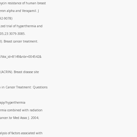
mycin resistance of human breast
eron alpha and Verapamil. J
392-9078)
ized trial of hyperthermia and
2005;23:3079-3085.
I). Breast cancer treatment.
px?doc_id=8149&nbr=004542&
ACRIN). Breast disease site
a in Cancer Treatment: Questions
rapy/hyperthermia
hermia combined with radiation
cancer.Isr Med Assoc J. 2004;
ysis of factors associated with