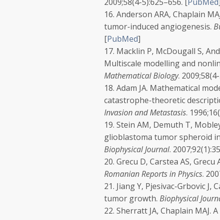
2009;
58
(4-5):625–656.
[
PubMed
16.
Anderson ARA, Chaplain MAJ
tumor-induced angiogenesis.
B
[
PubMed
]
17.
Macklin P, McDougall S, And
Multiscale modelling and nonli
Mathematical Biology
.
2009;
58
(4
18.
Adam JA. Mathematical mode
catastrophe-theoretic descript
Invasion and Metastasis
.
1996;
16
19.
Stein AM, Demuth T, Mobley
glioblastoma tumor spheroid in
Biophysical Journal
.
2007;
92
(1):3
20.
Grecu D, Carstea AS, Grecu 
Romanian Reports in Physics
.
200
21.
Jiang Y, Pjesivac-Grbovic J, 
tumor growth.
Biophysical Journ
22.
Sherratt JA, Chaplain MAJ. 