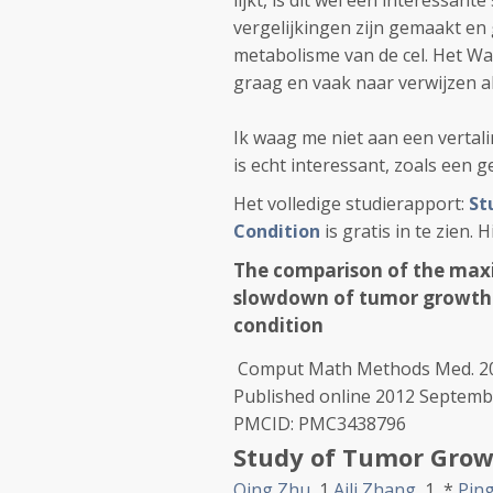
lijkt, is dit wel een interessa
vergelijkingen zijn gemaakt en
metabolisme van de cel. Het W
graag en vaak naar verwijzen al
Ik waag me niet aan een vertal
is echt interessant, zoals een 
Het volledige studierapport:
St
Condition
is gratis in te zien.
The comparison of the max
slowdown of tumor growth 
condition
Comput Math Methods Med.
2
Published online 2012 Septemb
PMCID:
PMC3438796
Study of Tumor Grow
Qing Zhu
,
1
Aili Zhang
,
1 ,
*
Ping