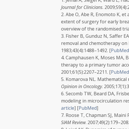
1.
Jemal A, Siegel R, Ward E, Hao
Journal for Clinicians
.
2009;
59
(4)
2.
Abe O, Abe R, Enomoto K, et al
extent of surgery for early brea
overview of the randomised tria
3.
Fisher B, Gunduz N, Saffer EA
removal and chemotherapy on k
1983;
43
(4):1488–1492.
[
PubMed
4.
Camphausen K, Moses MA, Bee
therapy to a primary tumor acc
2001;
61
(5):2207–2211.
[
PubMed
5.
Komarova NL. Mathematical m
Opinion in Oncology
.
2005;
17
(1):
6.
Secomb TW, Beard DA, Frisbee 
modeling in microcirculation re
article
]
[
PubMed
]
7.
Roose T, Chapman SJ, Maini 
SIAM Review
.
2007;
49
(2):179–208