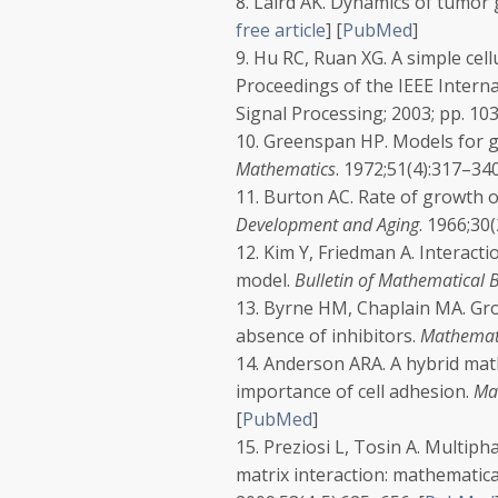
8.
Laird AK. Dynamics of tumor
free article
]
[
PubMed
]
9.
Hu RC, Ruan XG. A simple cel
Proceedings of the IEEE Intern
Signal Processing; 2003; pp. 10
10.
Greenspan HP. Models for gr
Mathematics
.
1972;
51
(4):317–340
11.
Burton AC. Rate of growth o
Development and Aging
.
1966;
30
12.
Kim Y, Friedman A. Interact
model.
Bulletin of Mathematical 
13.
Byrne HM, Chaplain MA. Gro
absence of inhibitors.
Mathemati
14.
Anderson ARA. A hybrid math
importance of cell adhesion.
Ma
[
PubMed
]
15.
Preziosi L, Tosin A. Multip
matrix interaction: mathematica