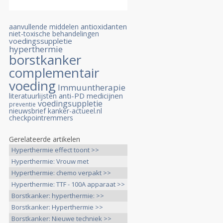
antioxidanten
aanvullende middelen
niet-toxische behandelingen
voedingssuppletie
hyperthermie
borstkanker
complementair
voeding
Immuuntherapie
anti-PD medicijnen
literatuurlijsten
voedingsuppletie
preventie
nieuwsbrief kanker-actueel.nl
checkpointremmers
Gerelateerde artikelen
Hyperthermie effect toont >>
Hyperthermie: Vrouw met
uitgezaaide >>
Hyperthermie: chemo verpakt >>
Hyperthermie: TTF - 100A apparaat >>
Borstkanker: hyperthermie: >>
Borstkanker: Hyperthermie >>
Borstkanker: Nieuwe techniek >>