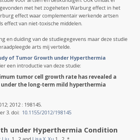
nte studie voor artsen en deskundigen. Ook omdat er
 gevonden met het zogeheten Warburg effect in het
arburg effect waar complementair werkende artsen
s effect van niet-toxische middelen.
ing en duiding van de studiegegevens maar deze studie
geraadpleegde arts mij vertelde.
udy of Tumor Growth under Hyperthermia
 Hier een introductie van deze studie:
imum tumor cell growth rate has revealed a
under the long-term mild hyperthermia
012;
2012
: 198145.
er 3.
doi:
10.1155/2012/198145
th under Hyperthermia Condition
 Liu
,
1 ,
2
and
Lisa X. Xu
1 ,
2 ,
*