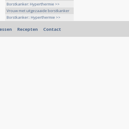
Borstkanker: Hyperthermie >>
Vrouw met uitgezaaide borstkanker
>>
Borstkanker:: Hyperthermie >>
essen
Recepten
Contact