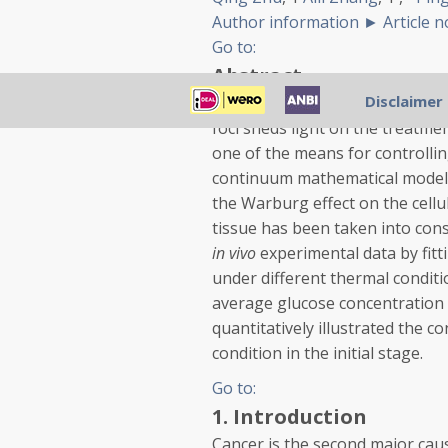
Author information
►
Article 
Go to:
Abstract
Disclaimer
The new concept of keeping pr
foci sheds light on the treatme
one of the means for controlli
continuum mathematical model 
the Warburg effect on the cellu
tissue has been taken into con
in vivo
experimental data by fitt
under different thermal condit
average glucose concentration 
quantitatively illustrated the 
condition in the initial stage.
Go to:
1. Introduction
Cancer is the second major caus