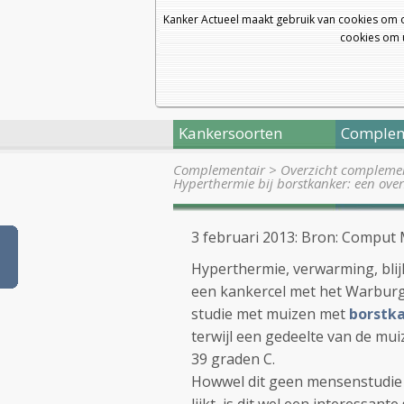
Kanker Actueel maakt gebruik van cookies om 
cookies om u
Kankersoorten
Complem
Complementair
>
Overzicht complemen
Hyperthermie bij borstkanker: een ove
3 februari 2013: Bron: Comput
Hyperthermie, verwarming, blij
een kankercel met het Warburg e
studie met muizen met
borstk
terwijl een gedeelte van de mu
39 graden C.
Howwel dit geen mensenstudie i