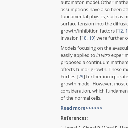
automaton model. Other mathem
assumptions have also been at
fundamental physics, such as 
surface tension into the diffus
growth/inhibition factors [
12
,
1
invasion [
18
,
19
] were further 
Models focusing on the avascul
easily applied to
in vitro
experim
proposed a continuum mathemat
affects tumor growth. These mod
Forbes [
29
] further incorporat
growth model. However, most o
consideration, which fundamenta
of the normal cells.
Read more>>>>>>
References: