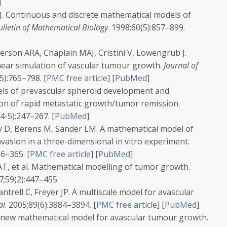
]
. Continuous and discrete mathematical models of
ulletin of Mathematical Biology
.
1998;
60
(5):857–899.
erson ARA, Chaplain MAJ, Cristini V, Lowengrub J.
near simulation of vascular tumour growth.
Journal of
-5):765–798.
[
PMC free article
]
[
PubMed
]
ls of prevascular spheroid development and
ion of rapid metastatic growth/tumor remission.
(4-5):247–267.
[
PubMed
]
 D, Berens M, Sander LM. A mathematical model of
vasion in a three-dimensional in vitro experiment.
56–365.
[
PMC free article
]
[
PubMed
]
AT, et al. Mathematical modelling of tumor growth.
7;
59
(2):447–455.
Cantrell C, Freyer JP. A multiscale model for avascular
al
.
2005;
89
(6):3884–3894.
[
PMC free article
]
[
PubMed
]
A new mathematical model for avascular tumour growth.