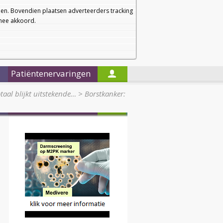
a
a
Startpagina
Nieuwsbrief
a
en. Bovendien plaatsen adverteerders tracking
rmee akkoord.
Alleen in de titels zoeken
Patiëntenervaringen
taal blijkt uitstekende…
>
Borstkanker: