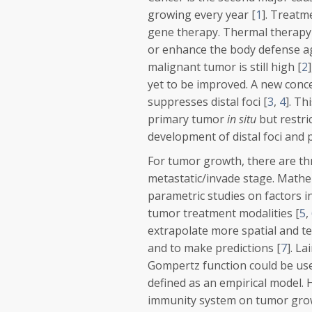
growing every year [
1
]. Treatm
gene therapy. Thermal therapy h
or enhance the body defense ag
malignant tumor is still high [
2
yet to be improved. A new conc
suppresses distal foci [
3
,
4
]. T
primary tumor
in situ
but restri
development of distal foci and 
For tumor growth, there are thr
metastatic/invade stage. Math
parametric studies on factors 
tumor treatment modalities [
5
,
extrapolate more spatial and t
and to make predictions [
7
]. Lai
Gompertz function could be use
defined as an empirical model.
immunity system on tumor grow