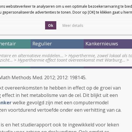
ons websiteverkeer te analyseren om u een optimale bezoekerservaring te bied
 gepersonaliseerde advertenties te tonen. Door op [OK] te klikken gaat u hie
Ok
Meer details
entair
Regulier
Kankernieuws
taire en alternatieve middelen…
>
Hyperthermie, zowel lokaal als to
rzicht…
>
Hyperthermie effect toont overeenkomst met Warburg…
>
 Math Methods Med. 2012; 2012: 198145.
kt overeenkomsten te hebben in effect op de groei van
ffect in het metabolisme van de cel. Dit blijkt uit een
anker
welke gevolgd zijn met een computermodel
izen voortdurend vertoefde onder een verhitting van ca.
s en het studierapport ook te ingewikkeld voor leken