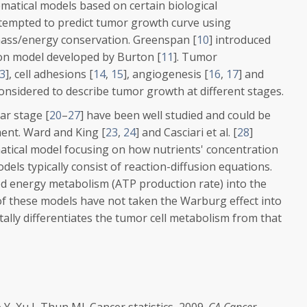
atical models based on certain biological
tempted to predict tumor growth curve using
mass/energy conservation. Greenspan [
10
] introduced
ion model developed by Burton [
11
]. Tumor
3
], cell adhesions [
14
,
15
], angiogenesis [
16
,
17
] and
considered to describe tumor growth at different stages.
ar stage [
20
–
27
] have been well studied and could be
ent. Ward and King [
23
,
24
] and Casciari et al. [
28
]
ical model focusing on how nutrients' concentration
els typically consist of reaction-diffusion equations.
ed energy metabolism (ATP production rate) into the
f these models have not taken the Warburg effect into
lly differentiates the tumor cell metabolism from that