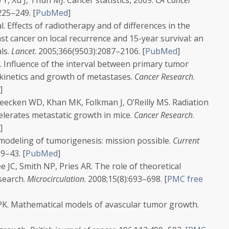
 Y, Xu J, Thun MJ. Cancer statistics, 2009.
CA Cancer
:225–249.
[
PubMed
]
. Effects of radiotherapy and of differences in the
st cancer on local recurrence and 15-year survival: an
ls.
Lancet
.
2005;
366
(9503):2087–2106.
[
PubMed
]
. Influence of the interval between primary tumor
inetics and growth of metastases.
Cancer Research
.
]
cken WD, Khan MK, Folkman J, O’Reilly MS. Radiation
elerates metastatic growth in mice.
Cancer Research
.
]
odeling of tumorigenesis: mission possible.
Current
39–43.
[
PubMed
]
JC, Smith NP, Pries AR. The role of theoretical
search.
Microcirculation
.
2008;
15
(8):693–698.
[
PMC free
PK. Mathematical models of avascular tumor growth.
.