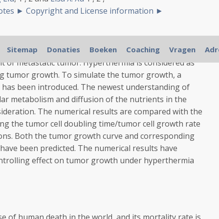
notes
►
Copyright and License information
►
Sitemap
Donaties
Boeken
Coaching
Vragen
Adr
imary tumor under control
in situ
to suppress distant
nt of metastatic tumor. Hyperthermia is considered as
ng tumor growth. To simulate the tumor growth, a
has been introduced. The newest understanding of
lar metabolism and diffusion of the nutrients in the
sideration. The numerical results are compared with the
ing the tumor cell doubling time/tumor cell growth rate
ions. Both the tumor growth curve and corresponding
have been predicted. The numerical results have
controlling effect on tumor growth under hyperthermia
e of human death in the world, and its mortality rate is