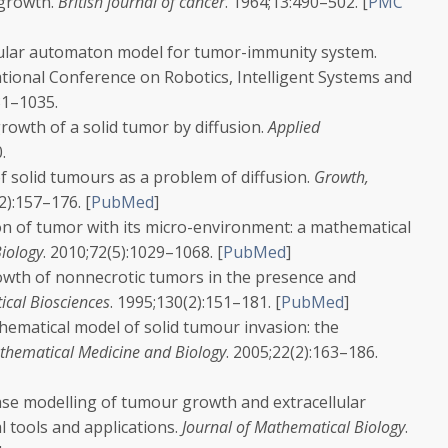
 growth.
British journal of cancer
.
1964;
13
:490–502.
[
PMC
lular automaton model for tumor-immunity system.
ational Conference on Robotics, Intelligent Systems and
31–1035.
owth of a solid tumor by diffusion.
Applied
.
f solid tumours as a problem of diffusion.
Growth,
(2):157–176.
[
PubMed
]
ion of tumor with its micro-environment: a mathematical
Biology
.
2010;
72
(5):1029–1068.
[
PubMed
]
wth of nonnecrotic tumors in the presence and
cal Biosciences
.
1995;
130
(2):151–181.
[
PubMed
]
ematical model of solid tumour invasion: the
thematical Medicine and Biology
.
2005;
22
(2):163–186.
hase modelling of tumour growth and extracellular
l tools and applications.
Journal of Mathematical Biology
.