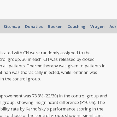
ct and mechanism of thermotherapy combined with
Sitemap
Donaties
Boeken
Coaching
Vragen
Adr
in treatment of cancerous hydrothorax (CH) in patients
plicated with CH were randomly assigned to the
rol group, 30 in each. CH was released by closed
in all patients. Thermotherapy was given to patients in
tinan was thoracically injected, while lentinan was
 in the control group.
improvement was 73.3% (22/30) in the control group and
n group, showing insignificant difference (P>0.05). The
ability rate by Karnofsky's performance scoring in the
r to those of the control group, showing significant