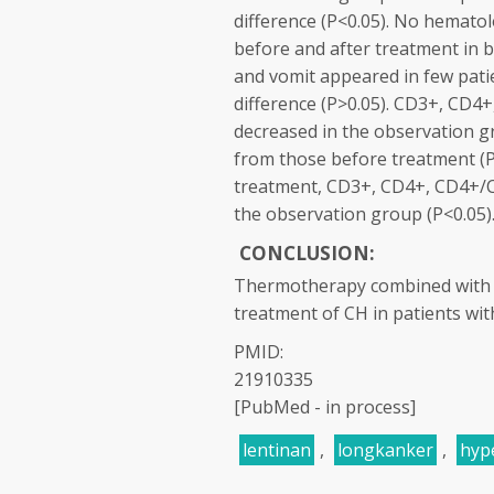
difference (P<0.05). No hematol
before and after treatment in b
and vomit appeared in few pati
difference (P>0.05). CD3+, CD
decreased in the observation gr
from those before treatment (P
treatment, CD3+, CD4+, CD4+/C
the observation group (P<0.05)
CONCLUSION:
Thermotherapy combined with th
treatment of CH in patients wi
PMID:
21910335
[PubMed - in process]
lentinan
,
longkanker
,
hyp