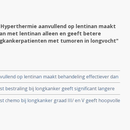
 Hyperthermie aanvullend op lentinan maakt
an met lentinan alleen en geeft betere
longkankerpatienten met tumoren in longvocht"
ullend op lentinan maakt behandeling effectiever dan
tere kwaliteit van leven bij longkankerpatienten met
 bestraling bij longkanker geeft significant langere
rmie geen verschil in overall overleving. Artikel
 chemo bij longkanker graad III/ en V geeft hoopvolle