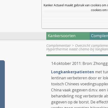
Kanker Actueel maakt gebruik van cookies om 
cookies om u
Kankersoorten
Complem
Complementair
>
Overzicht complemen
Hyperthermie naast chemo bij longka
14 oktober 2011: Bron: Zhongguo
Longkankerpatienten
met tum
lentinan verbeteren door er lok
toxisch Chinees voedingsupple
China vaak gegeven d.m.v. een inj
behandeling nog verbeterde als
gegeven op de borst. De effecti