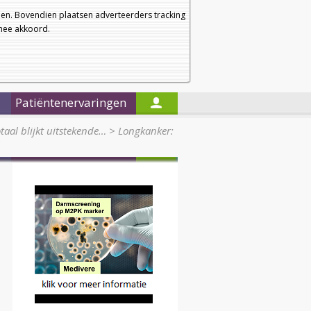
a
a
Startpagina
Nieuwsbrief
a
en. Bovendien plaatsen adverteerders tracking
rmee akkoord.
Alleen in de titels zoeken
Patiëntenervaringen
taal blijkt uitstekende…
>
Longkanker:
>