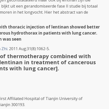
en geconstatateerd maar ook bij lentinan zijn die
 bljkt uit een gerandomiseerde fase II studie bij totaal
oren in het longvocht. Hier het abstract van de
h thoracic injection of lentinan showed better
erous hydrothorax in patients with lung cancer.
n was seen
 Zhi.
2011 Aug;31(8):1062-5.
n of thermotherapy combined with
f lentinan in treatment of cancerous
nts with lung cancer].
t Affiliated Hospital of Tianjin University of
ianjin 300193.