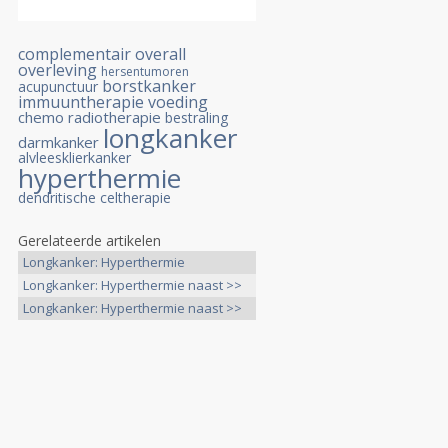
complementair
overall
overleving
hersentumoren
borstkanker
acupunctuur
immuuntherapie
voeding
chemo
radiotherapie
bestraling
longkanker
darmkanker
alvleesklierkanker
hyperthermie
dendritische celtherapie
Gerelateerde artikelen
Longkanker: Hyperthermie
aanvullend >>
Longkanker: Hyperthermie naast >>
Longkanker: Hyperthermie naast >>