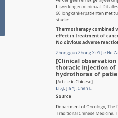
verder geen ernstige bijwerking
bijwerkingen minimaal. Dit alles
60 longkankerpatienten met tum
studie:
Thermotherapy combined wit
effect in treatment of canc
No obvious adverse reactio
Zhongguo Zhong Xi Yi Jie He Za
[Clinical observatio
thoracic injection o
hydrothorax of patie
[Article in Chinese]
Li XJ
,
Jia YJ
,
Chen L
.
Source
Department of Oncology, The Firs
Traditional Chinese Medicine, T