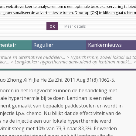
ons websiteverkeer te analyseren om u een optimale bezoekerservaring te bied
 gepersonaliseerde advertenties te tonen. Door op [OK] te klikken gaat u hie
Ok
Meer details
entair
Regulier
Kankernieuws
taire en alternatieve middelen…
>
Hyperthermie, zowel lokaal als to
nker…
>
Longkanker: Hyperthermie aanvullend op lentinan maakt…
 Zhong Xi Yi Jie He Za Zhi. 2011 Aug;31(8):1062-5.
oren in het longvocht kunnen de behandeling met
ale hyperthermie bij te doen. Lentinan is een niet
ment gemaakt van bepaalde paddestoelen en wordt in
ectie i.p.v. chemo. Nu blijkt dat de effectiviteit van de
 na de injectie een uur lokale hyperthermie werd
viteit steeg met 10% van 73,3 naar 83,3%. Er werden