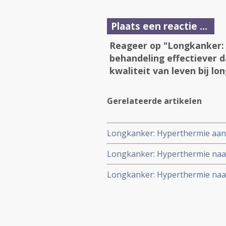
Plaats een reactie ...
Reageer op "Longkanker:
behandeling effectiever d
kwaliteit van leven bij 
Gerelateerde artikelen
Longkanker: Hyperthermie aanv
met lentinan alleen en geeft be
Longkanker: Hyperthermie naast
tumoren in longvocht
ziektevrije tijd, echter hyperthe
Longkanker: Hyperthermie naast
geplaatst februari 2008
resultaten.