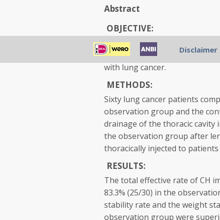
Abstract
OBJECTIVE:
To study the therapeutic effe
Disclaimer
thoracic injection of lentinan 
with lung cancer.
METHODS:
Sixty lung cancer patients com
observation group and the cont
drainage of the thoracic cavity 
the observation group after len
thoracically injected to patients
RESULTS:
The total effective rate of CH 
83.3% (25/30) in the observatio
stability rate and the weight st
observation group were superio