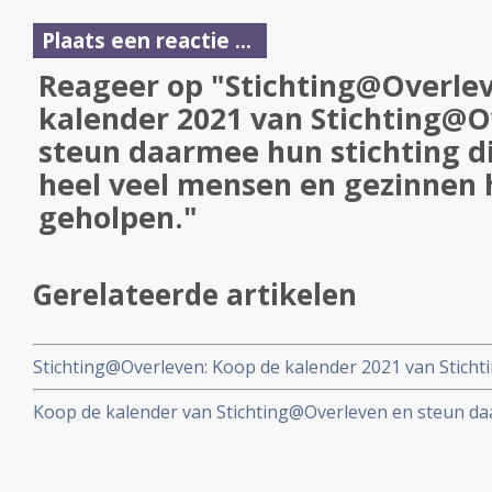
Plaats een reactie ...
Reageer op "Stichting@Overle
kalender 2021 van Stichting@O
steun daarmee hun stichting di
heel veel mensen en gezinnen
geholpen."
Gerelateerde artikelen
Stichting@Overleven: Koop de kalender 2021 van Stich
daarmee hun stichting die op hun beurt al heel veel 
Koop de kalender van Stichting@Overleven en steun da
geholpen.
beurt al heel veel mensen en gezinnen hebben geholpe