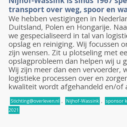
Nijhof-Wassink is sinds 1967 spec
transport over weg, spoor en w
We hebben vestigingen in Nederlan
Duitsland, Polen en Hongarije. Naa
we gespecialiseerd in tal van logist
opslag en reiniging. Wij focussen o
zijn wensen. Zit u plotseling met e
opslagprobleem dan helpen wij u g
Wij zijn meer dan een vervoerder,
logistieke processen over en zorg
kwaliteit wordt afgehandeld en/of 
Stichting@overleven.nl
,
Nijhof-Wassink
,
sponsor k
2021