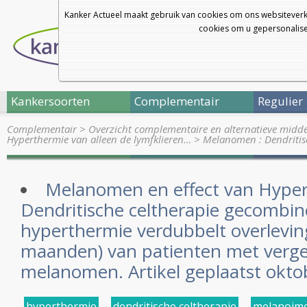
Kanker Actueel maakt gebruik van cookies om ons websiteverk
cookies om u gepersonalisee
Kankersoorten
Complementair
Regulier
Complementair
>
Overzicht complementaire en alternatieve midd
Hyperthermie van alleen de lymfklieren…
>
Melanomen : Dendritis
Melanomen en effect van Hyper
Dendritische celtherapie gecombi
hyperthermie verdubbelt overleving
maanden) van patienten met verg
melanomen. Artikel geplaatst okto
hyperthermie
,
dendritische celtherapie
,
melanoim