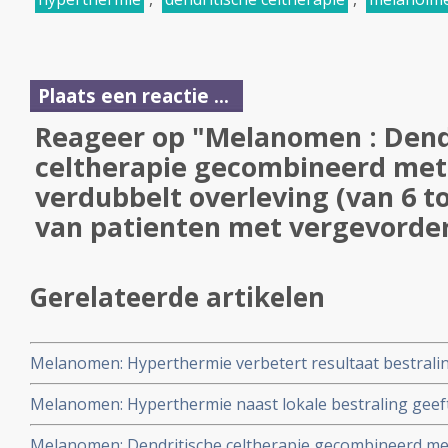
Plaats een reactie ...
Reageer op "Melanomen : Dend
celtherapie gecombineerd met
verdubbelt overleving (van 6 
van patienten met vergevord
Gerelateerde artikelen
Melanomen: Hyperthermie verbetert resultaat bestralin
melanomen met protonstraling.
Melanomen: Hyperthermie naast lokale bestraling geeft 
op overlevingstijd en controle over de ziekte bij patiënt
Melanomen: Dendritische celtherapie gecombineerd met