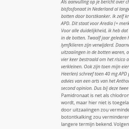
Als aanvulling op je bericht over 
bisfosfonaat in Nederland al lange
botten door borstkanker. Ik zelf k
APD. Dit staat voor Aredia (= m
Voor alle duidelijkheid, ik heb d
in de botten. Twaalf jaar geleden
lymfklieren zijn verwijderd. Daarn
uitzaaiingen in de botten waren, 
vier keer bestraald om het risico
verkleinen. Ook zijn toen mijn eie
Heerlen) schreef toen 40 mg APD 
advies van een arts van het Anth
second opinion. Dus bij deze twe
Pamidronaat is net als chlodro
wordt, maar hier niet is toegela
door uitzaaiingen zou vermind
botontkalking zou verminderen.
langere termijn bekend. Volgen