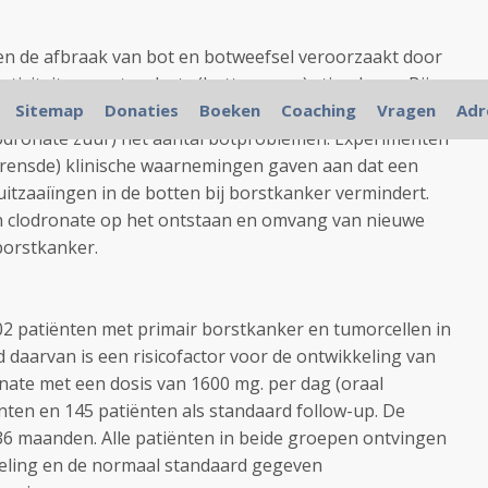
egen de afbraak van bot en botweefsel veroorzaakt door
ctiviteit van osteoclasts (bottumoren) stimuleren. Bij
en en uitzaaiïngen in de botten vermindert het
Sitemap
Donaties
Boeken
Coaching
Vragen
Adr
odronate zuur) het aantal botproblemen. Experimenten
grensde) klinische waarnemingen gaven aan dat een
itzaaiïngen in de botten bij borstkanker vermindert.
n clodronate op het ontstaan en omvang van nieuwe
borstkanker.
2 patiënten met primair borstkanker en tumorcellen in
daarvan is een risicofactor voor de ontwikkeling van
onate met een dosis van 1600 mg. per dag (oraal
nten en 145 patiënten als standaard follow-up. De
36 maanden. Alle patiënten in beide groepen ontvingen
eling en de normaal standaard gegeven