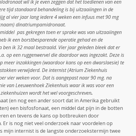
chlodronaat wil ik je even zeggen dat het toedienen van een
re tijd standaard behandeling is bij uitzaaiingen in de
rijg al vier jaar lang iedere 4 weken een infuus met 90 mg
erknaam) dinatriumpamidronaat.
at middel pas gekregen toen er sprake was van uitzaaiingen
 heb ik een borstbesparende operatie gehad en de
a ben ik 32 maal bestraald. Vier jaar geleden bleek dat er
o.a. op een ruggenwervel die daardoor was ingezakt. Deze is
 op meer inzakkingen (waardoor kans op een dwarslaesie) te
rstokken verwijderd. De internist (Atrium Ziekenhuis
per vier weken voor. Dat is aangepast naar 90 mg. na
onie van Leeuwenhoek Ziekenhuis waar ik was voor een
e ziekenhuizen wordt het wel voorgeschreven
.
naat (en nog een ander soort dat in Amerika gebruikt
ten) een bisfosfonaat, een middel dat pijn in de botten
eren en tevens de kans op botbreuken door
 Er is nog niet veel onderzoek naar voordelen op
s mijn internist is de langste onderzoekstermijn twee