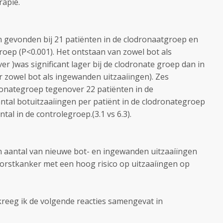
apie.
 gevonden bij 21 patiënten in de clodronaatgroep en
groep (P<0.001). Het ontstaan van zowel bot als
er )was significant lager bij de clodronate groep dan in
r zowel bot als ingewanden uitzaaiïngen). Zes
ronategroep tegenover 22 patiënten in de
antal botuitzaaiïngen per patiënt in de clodronategroep
al in de controlegroep.(3.1 vs 6.3).
n aantal van nieuwe bot- en ingewanden uitzaaiïngen
orstkanker met een hoog risico op uitzaaiïngen op
reeg ik de volgende reacties samengevat in