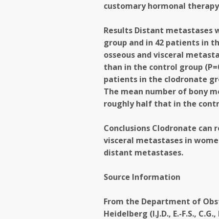
customary hormonal therapy
Results Distant metastases w
group and in 42 patients in t
osseous and visceral metasta
than in the control group (P=
patients in the clodronate gro
The mean number of bony met
roughly half that in the contro
Conclusions Clodronate can 
visceral metastases in women
distant metastases.
Source Information
From the Department of Obst
Heidelberg (I.J.D., E.-F.S., C.