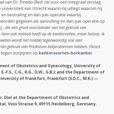
had van Dr. Pinedo (Red: zie voor een integraal verslag
 universiteit van Utrecht waarin hij uitlegt waarom hij
 en bestraling en dan pas operatie waarbij
orden gegeven als aanvulling en dan pas operatie op
g
)
, die een groot voorstander van het gebruik van
s hem ook invloed heeft op de kankercellen, maar helaas, ik
jn weten wordt het middel tegenwoordig ook aan
 het gebruik van Prednison botproblemen hebben.
(Noot
el tegen botpijnen op
kankersoorten-botkanker
ent of Obstetrics and Gynecology, University of
 E.-F.S., C.G., R.G., D.W., G.B.); and the Department of
iversity of Frankfurt, Frankfurt (S.D.C., M.K.) —
Dr. Diel at the Department of Obstetrics and
tal, Voss Strasse 9, 69115 Heidelberg, Germany.