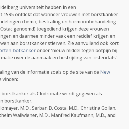
delberg universiteit hebben in een
ot 1995 ontdekt dat wanneer vrouwen met borstkanker
handelingen chemo, bestraling en hormoonbehandeling
l Ostac genoemd) toegediend krijgen deze vrouwen
ngen en daarmee minder vaak een recidief krijgen en
wen aan borstkanker stierven. Zie aanvullend ook kort
orten-botkanker
onder 'nieuw middel tegen botpijn bij
rmatie over de aanmaak en bestrijding van 'osteoclats'.
ling van de informatie zoals op de site van de
New
e vinden:
j borstkanker als Clodronate wordt gegeven als
an borstkanker.
Solomayer, M.D., Serban D. Costa, M.D., Christina Gollan,
ethelm Wallwiener, M.D., Manfred Kaufmann, M.D., and