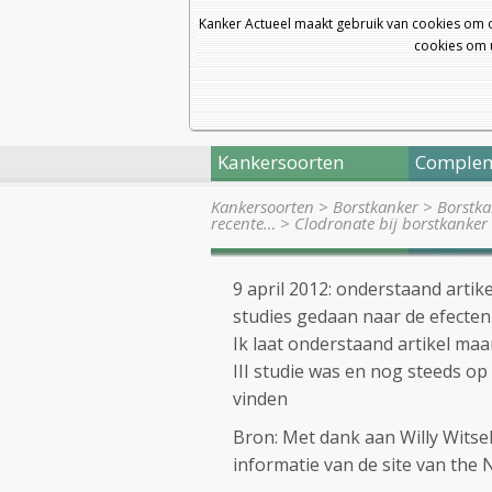
Kanker Actueel maakt gebruik van cookies om 
cookies om u
Kankersoorten
Complem
Kankersoorten
>
Borstkanker
>
Borstka
recente…
>
Clodronate bij borstkanker
9 april 2012: onderstaand artike
studies gedaan naar de efecten
Ik laat onderstaand artikel ma
III studie was en nog steeds op
vinden
Bron: Met dank aan Willy Witse
informatie van de site van the 