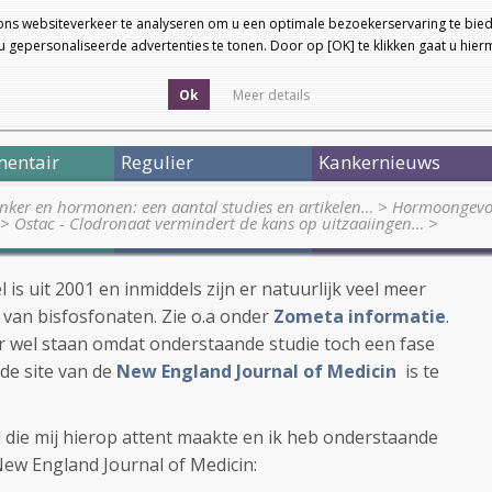
ons websiteverkeer te analyseren om u een optimale bezoekerservaring te bied
 gepersonaliseerde advertenties te tonen. Door op [OK] te klikken gaat u hie
Ok
Meer details
entair
Regulier
Kankernieuws
nker en hormonen: een aantal studies en artikelen…
>
Hormoongevoel
>
Ostac - Clodronaat vermindert de kans op uitzaaiingen…
>
l is uit 2001 en inmiddels zijn er natuurlijk veel meer
 van bisfosfonaten. Zie o.a onder
Zometa informatie
.
ar wel staan omdat onderstaande studie toch een fase
 de site van de
New England Journal of Medicin
is te
l die mij hierop attent maakte en ik heb onderstaande
New England Journal of Medicin: