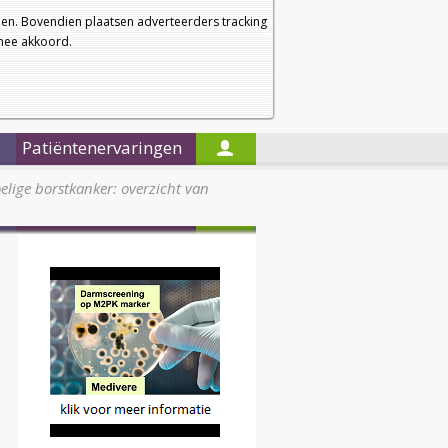
a
a
Startpagina
Nieuwsbrief
a
en. Bovendien plaatsen adverteerders tracking
rmee akkoord.
Alleen in de titels zoeken
Patiëntenervaringen
ige borstkanker: overzicht van