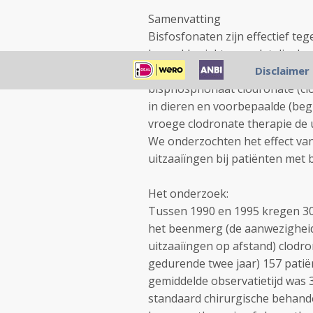
Samenvatting
Bisfosfonaten zijn effectief t
bepaalde ziektes omdat die de a
patiënten die borstkanker hebb
Disclaimer
bisphosphonaat clodronate (cl
in dieren en voorbepaalde (be
vroege clodronate therapie de u
We onderzochten het effect va
uitzaaiïngen bij patiënten met 
Het onderzoek:
Tussen 1990 en 1995 kregen 30
het beenmerg (de aanwezigheid 
uitzaaiïngen op afstand) clodr
gedurende twee jaar) 157 patië
gemiddelde observatietijd was 
standaard chirurgische behand