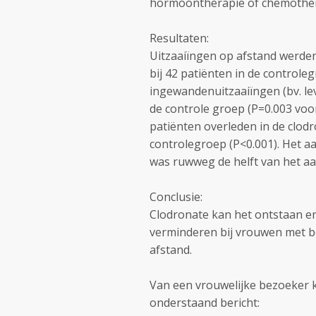
hormoontherapie of chemother
Resultaten:
Uitzaaiïngen op afstand werden
bij 42 patiënten in de controle
ingewandenuitzaaiïngen (bv. lev
de controle groep (P=0.003 voo
patiënten overleden in de clod
controlegroep (P<0.001). Het a
was ruwweg de helft van het aant
Conclusie:
Clodronate kan het ontstaan e
verminderen bij vrouwen met b
afstand.
Van een vrouwelijke bezoeker k
onderstaand bericht: