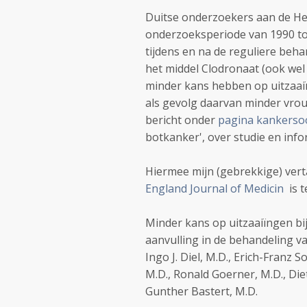
Duitse onderzoekers aan de Hei
onderzoeksperiode van 1990 t
tijdens en na de reguliere be
het middel Clodronaat (ook we
minder kans hebben op uitzaaiï
als gevolg daarvan minder vrou
bericht onder
pagina kankerso
botkanker', over studie en info
Hiermee mijn (gebrekkige) verta
England Journal of Medicin
is t
Minder kans op uitzaaiïngen bi
aanvulling in de behandeling v
Ingo J. Diel, M.D., Erich-Franz 
M.D., Ronald Goerner, M.D., Di
Gunther Bastert, M.D.