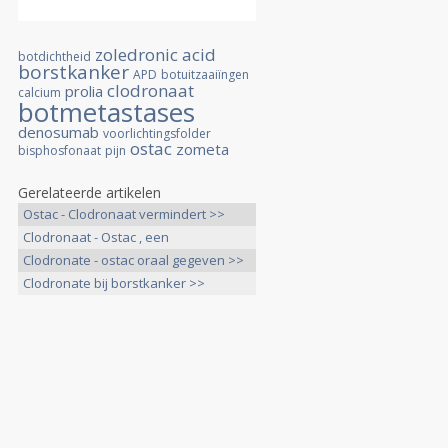
zoledronic acid
botdichtheid
borstkanker
APD
botuitzaaiïngen
clodronaat
prolia
calcium
botmetastases
denosumab
voorlichtingsfolder
ostac
zometa
bisphosfonaat
pijn
Gerelateerde artikelen
Ostac - Clodronaat vermindert >>
Clodronaat - Ostac , een
botversterkend >>
Clodronate - ostac oraal gegeven >>
Clodronate bij borstkanker >>