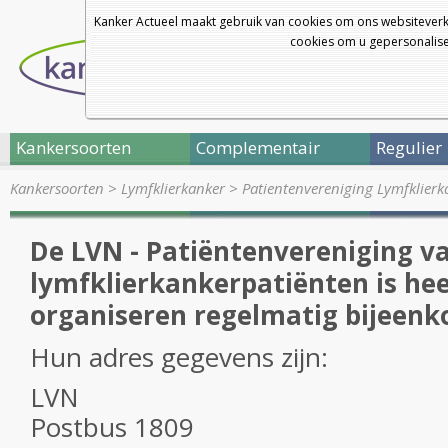
Kanker Actueel maakt gebruik van cookies om ons websiteverk
cookies om u gepersonalisee
Kankersoorten
Complementair
Regulier
Kankersoorten
>
Lymfklierkanker
>
Patientenvereniging Lymfklierk
De LVN - Patiëntenvereniging v
lymfklierkankerpatiënten is heel
organiseren regelmatig bijeenk
Hun adres gegevens zijn:
LVN
Postbus 1809