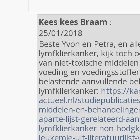
Kees kees Braam
:
25/01/2018
Beste Yvon en Petra, en al
lymfklierkanker, kijk toch o
van niet-toxische middele
voeding en voedingsstoffe
belastende aanvullende be
lymfklierkanker:
https://ka
actueel.nl/studiepublicatie
middelen-en-behandelingen-
aparte-lijst-gerelateerd-aan
lymfklierkanker-non-hodgk
leukemie-uit-literatuurlijst