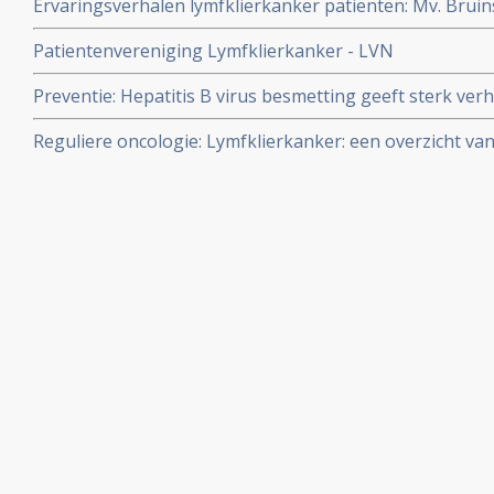
Ervaringsverhalen lymfklierkanker patiënten: Mv. Bruin
beleid, dus geen chemo enz., maar wel het Moerman/Ho
Patientenvereniging Lymfklierkanker - LVN
voedingssuppletie en kreeg haar non-Hodgkin volledig o
kankervrij
Preventie: Hepatitis B virus besmetting geeft sterk ver
lymfklierkanker, aldus groot bevolkingsonderzoek. Arti
Reguliere oncologie: Lymfklierkanker: een overzicht van
ontwikkelingen in de reguliere zorg