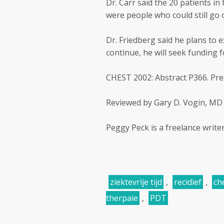
Dr. Carr said the 20 patients in 
were people who could still go 
Dr. Friedberg said he plans to e
continue, he will seek funding f
CHEST 2002: Abstract P366. Pre
Reviewed by Gary D. Vogin, MD
Peggy Peck is a freelance write
ziektevrije tijd
,
recidief
,
ch
therpaie
,
PDT