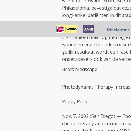
wordt door Walter Scott, MD, o
Philadelphia, bevestigd dat de
longkankerpatiënten in dit stad
stadium patiënten in principe 
patiënten waren niet in optimal
Disclaimer
zij/hij alleen maar op bed lag 
wandelen enz. De onderzoekers 
gelijk resultaat wordt een fase 
onderzoekers ook van de verbe
Bron: Medscape
Photodynamic Therapy Increases
Peggy Peck
Nov. 7, 2002 (San Diego) — Ph
chemotherapy and surgical resec
non-small cell lung cancer (NS