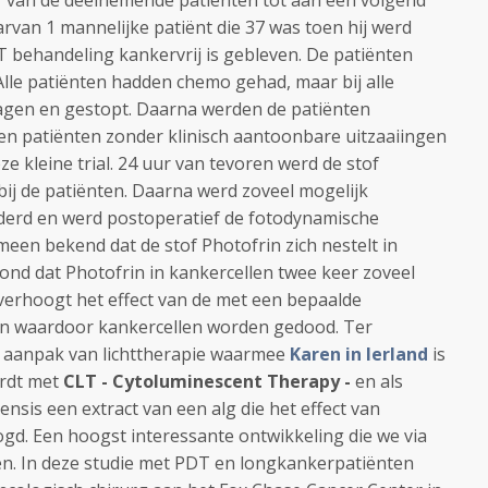
 van de deelnemende patiënten tot aan een volgend
rvan 1 mannelijke patiënt die 37 was toen hij werd
T behandeling kankervrij is gebleven. De patiënten
. Alle patiënten hadden chemo gehad, maar bij alle
lagen en gestopt. Daarna werden de patiënten
een patiënten zonder klinisch aantoonbare uitzaaiingen
 kleine trial. 24 uur van tevoren werd de stof
ij de patiënten. Daarna werd zoveel mogelijk
jderd en werd postoperatief de fotodynamische
meen bekend dat de stof Photofrin zich nestelt in
ond dat Photofrin in kankercellen twee keer zoveel
verhoogt het effect van de met een bepaalde
len waardoor kankercellen worden gedood. Ter
e aanpak van lichttherapie waarmee
Karen in Ierland
is
rdt met
CLT - Cytoluminescent Therapy -
en als
ensis een extract van een alg die het effect van
ogd. Een hoogst interessante ontwikkeling die we via
gen. In deze studie met PDT en longkankerpatiënten