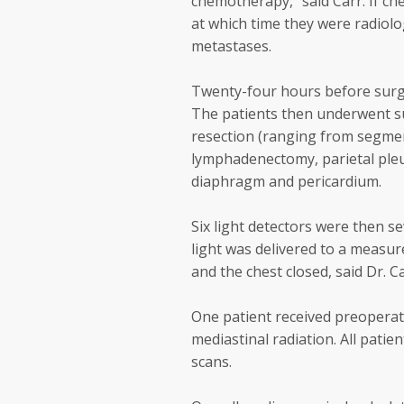
chemotherapy," said Carr. If ch
at which time they were radiolog
metastases.
Twenty-four hours before surge
The patients then underwent s
resection (ranging from segm
lymphadenectomy, parietal pleu
diaphragm and pericardium.
Six light detectors were then s
light was delivered to a measu
and the chest closed, said Dr. Ca
One patient received preoperat
mediastinal radiation. All patie
scans.