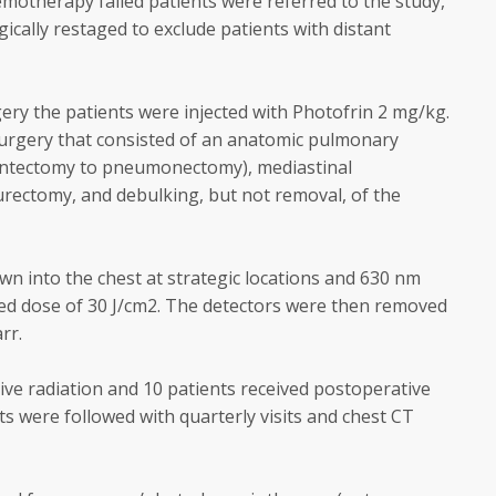
emotherapy failed patients were referred to the study,
ically restaged to exclude patients with distant
ry the patients were injected with Photofrin 2 mg/kg.
urgery that consisted of an anatomic pulmonary
entectomy to pneumonectomy), mediastinal
rectomy, and debulking, but not removal, of the
ewn into the chest at strategic locations and 630 nm
red dose of 30 J/cm2. The detectors were then removed
rr.
ive radiation and 10 patients received postoperative
nts were followed with quarterly visits and chest CT