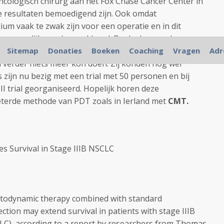
ncologisch chirurg aan het Fox Chase Cancer Center in
ze resultaten bemoedigend zijn. Ook omdat
ium vaak te zwak zijn voor een operatie en in dit
ongeneeslijk worden verklaard. De deelnemende
e conditie maar geen van allen was dusdanig slecht dat
Sitemap
Donaties
Boeken
Coaching
Vragen
Adr
en verder niets meer kon doen. Zij konden nog wel
zijn nu bezig met een trial met 50 personen en bij
III trial georganiseerd. Hopelijk horen deze
terde methode van PDT zoals in Ierland met
CMT.
 Survival in Stage IIIB NSCLC
otodynamic therapy combined with standard
tion may extend survival in patients with stage IIIB
CLC), according to a report by researchers from Thomas