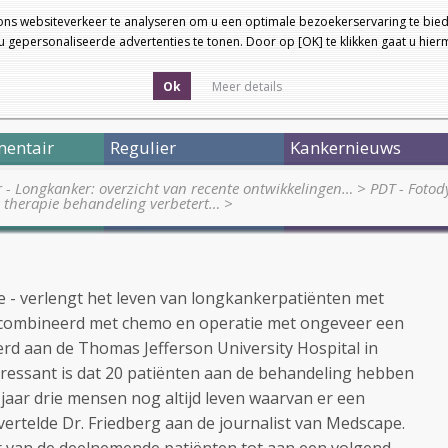
ons websiteverkeer te analyseren om u een optimale bezoekerservaring te bied
 gepersonaliseerde advertenties te tonen. Door op [OK] te klikken gaat u hie
Ok
Meer details
entair
Regulier
Kankernieuws
r - Longkanker: overzicht van recente ontwikkelingen…
>
PDT - Fotod
 therapie behandeling verbetert…
>
 - verlengt het leven van longkankerpatiënten met
 gecombineerd met chemo en operatie met ongeveer een
voerd aan de Thomas Jefferson University Hospital in
teressant is dat 20 patiënten aan de behandeling hebben
jaar drie mensen nog altijd leven waarvan er een
o vertelde Dr. Friedberg aan de journalist van Medscape.