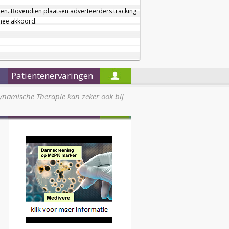
a
a
Startpagina
Nieuwsbrief
a
en. Bovendien plaatsen adverteerders tracking
rmee akkoord.
Alleen in de titels zoeken
Patiëntenervaringen
ynamische Therapie kan zeker ook bij