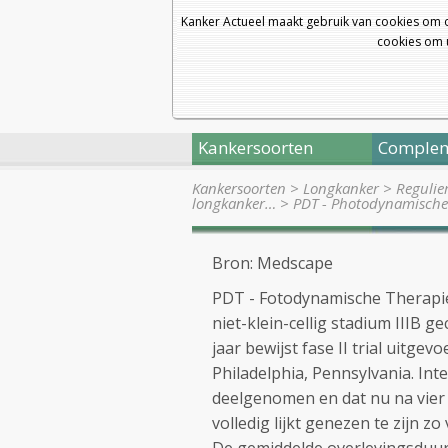
Kanker Actueel maakt gebruik van cookies om 
cookies om u
Kankersoorten
Complem
Kankersoorten
>
Longkanker
>
Regulie
longkanker…
>
PDT - Photodynamische
Bron: Medscape
PDT - Fotodynamische Therapie
niet-klein-cellig stadium IIIB
jaar bewijst fase II trial uitge
Philadelphia, Pennsylvania. In
deelgenomen en dat nu na vier 
volledig lijkt genezen te zijn z