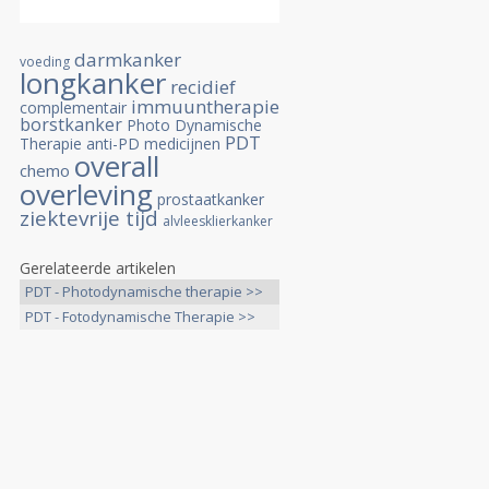
darmkanker
voeding
longkanker
recidief
immuuntherapie
complementair
borstkanker
Photo Dynamische
PDT
Therapie
anti-PD medicijnen
overall
chemo
overleving
prostaatkanker
ziektevrije tijd
alvleesklierkanker
Gerelateerde artikelen
PDT - Photodynamische therapie >>
PDT - Fotodynamische Therapie >>