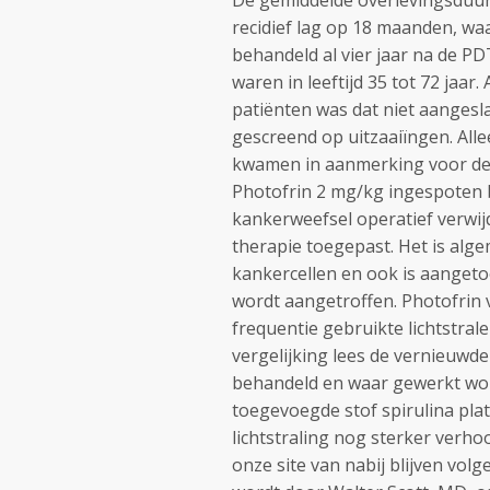
De gemiddelde overlevingsduur
recidief lag op 18 maanden, waa
behandeld al vier jaar na de PD
waren in leeftijd 35 tot 72 jaar
patiënten was dat niet aanges
gescreend op uitzaaiïngen. All
kwamen in aanmerking voor deze
Photofrin 2 mg/kg ingespoten b
kankerweefsel operatief verwi
therapie toegepast. Het is alge
kankercellen en ook is aangeto
wordt aangetroffen. Photofrin 
frequentie gebruikte lichtstra
vergelijking lees de vernieuwd
behandeld en waar gewerkt wo
toegevoegde stof spirulina plat
lichtstraling nog sterker verho
onze site van nabij blijven vol