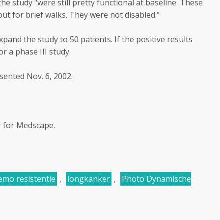
the study "were still pretty functional at baseline. These
out for brief walks. They were not disabled."
xpand the study to 50 patients. If the positive results
or a phase III study.
sented Nov. 6, 2002.
r for Medscape.
emo resistentie
,
longkanker
,
Photo Dynamische