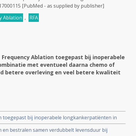
 17000115 [PubMed - as supplied by publisher]
y Ablation
,
RFA
o Frequency Ablation toegepast bij inoperabele
combinatie met eventueel daarna chemo of
d betere overleving en veel betere kwaliteit
on toegepast bij inoperabele longkankerpatiënten in
na chemo of bestraling geeft beduidend betere
on en bestralen samen verdubbelt levensduur bij
eit van leven.