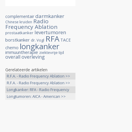
darmkanker
complementair
Radio
Chinese kruiden
Frequency Ablation
levertumoren
prostaatkanker
RFA
borstkanker
TACE
dr. Vogl
longkanker
chemo
immuuntherapie
ziektevrije tijd
overall overleving
Gerelateerde artikelen
R.F.A. - Radio Frequency Ablation >>
R.F.A. - Radio Frequency Ablation >>
Longkanker: RFA - Radio Frequency
>>
Longtumoren: AICA - American >>