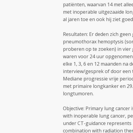
patiënten, waarvan 14 met alle
met inoperable uitgezaaide lon
al jaren toe en ook hij ziet goe
Resultaten: Er deden zich geen 
pneumothorax hemoptysis (sorr
proberen op te zoeken) in vier 
waren voor 24 uur opgenomen i
elke 1, 3, 6 en 12 maanden na 
interview/gesprek of door een 
Mediane progressie vrije peri
met primaire longkanker en 29
longtumoren.
Objective: Primary lung cancer 
with inoperable lung cancer, p
under CT-guidance represents a 
combination with radiation the