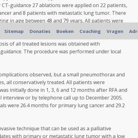
 CT-guidance 27 ablations were applied on 22 patients,
ancer and 8 patients with metastatic lung tumor. There
g in age between 48 and 79 years. All patients were
due to the advanced stage or due to comorbid diseases,
Sitemap
Donaties
Boeken
Coaching
Vragen
Adr
lesions' size was no bigger than 6cm (range 1-6cm) with
sis of all treated lesions was obtained with
guidance. The procedure was performed under local
complications observed, but a small pneumothorax and
, all conservatively treated. All patients were
was initially done in 1, 3, 6 and 12 months after RFA and
l interview or by telephone call up to December 2005.
als were 26.4 months for primary lung cancer and 29.2
nvasive technique that can be used as a palliative
dates with primary or metastatic lung tumor with a low