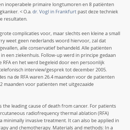
en inoperabele primaire longtumoren en 8 patiënten
gkanker. < O.a.
dr. Vogl in Frankfurt
past deze techniek
de resultaten.
grote complicaties voor, maar slechts een kleine a small
y weet geen nederlands woord hiervoor, zal dat
gevallen, alle conservatief behandeld. Alle patiënten
n een ziekenhuis. Follow-up werd in principe gedaan
de RFA en het werd begeleid door een persoonlijk
telefonisch interview/gesprek tot december 2005.
odes na de RFA waren 26.4 maanden voor de patienten
.2 maanden voor patienten met uitgezaaide
is the leading cause of death from cancer. For patients
ercutaneous radiofrequency thermal ablation (RFA)
minimally invasive treatment. It can also be applied in
rapy and chemotherapy. Materials and methods: In a