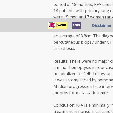
period of 18 months, RFA under
14 patients with primary lung c
were 15 men and 7 women rangin
not surgical candidates either 
Disclaimer
while five denied surgery. The 
an average of 3.8cm. The diagno
percutaneous biopsy under CT 
anesthesia.
Results: There were no major 
a minor hemoptysis in four cases
hospitalized for 24h. Follow-up 
it was accomplished by persona
Median progression free interv
months for metastatic tumor.
Conclusion: RFA is a minimally i
treatment in nonsurgical candi