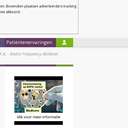
a
a
Startpagina
Nieuwsbrief
a
en. Bovendien plaatsen adverteerders tracking
rmee akkoord.
Alleen in de titels zoeken
Patiëntenervaringen
F.A. - Radio Frequency Ablation