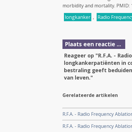
morbidity and mortality. PMID:
longkanker
,
Radio Frequenc
Plaats een reactie ...
Reageer op "R.F.A. - Radi
longkankerpatiënten in 
bestraling geeft beduiden
van leven."
Gerelateerde artikelen
R.F.A. - Radio Frequency Ablati
combinatie met eventueel daar
R.F.A. - Radio Frequency Ablati
overleving en veel betere kwalit