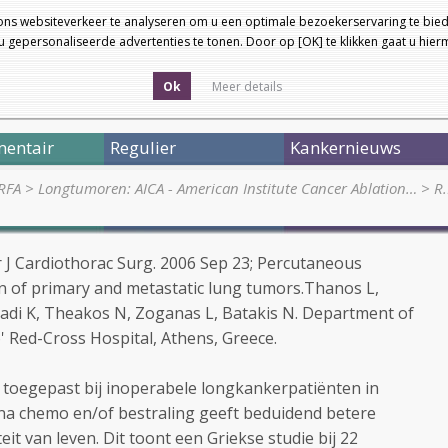
ons websiteverkeer te analyseren om u een optimale bezoekerservaring te bied
 gepersonaliseerde advertenties te tonen. Door op [OK] te klikken gaat u hie
Ok
Meer details
entair
Regulier
Kankernieuws
 RFA
>
Longtumoren: AICA - American Institute Cancer Ablation…
>
R.
r J Cardiothorac Surg. 2006 Sep 23; Percutaneous
n of primary and metastatic lung tumors.Thanos L,
adi K, Theakos N, Zoganas L, Batakis N. Department of
' Red-Cross Hospital, Athens, Greece.
toegepast bij inoperabele longkankerpatiënten in
na chemo en/of bestraling geeft beduidend betere
eit van leven. Dit toont een Griekse studie bij 22