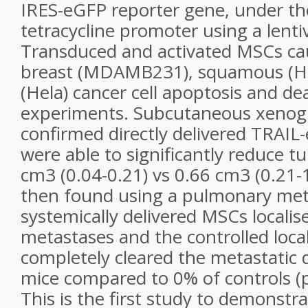
IRES-eGFP reporter gene, under the
tetracycline promoter using a lentiv
Transduced and activated MSCs ca
breast (MDAMB231), squamous (H35
(Hela) cancer cell apoptosis and de
experiments. Subcutaneous xenog
confirmed directly delivered TRAI
were able to significantly reduce 
cm
3
(0.04-0.21) vs 0.66 cm
3
(0.21-1
then found using a pulmonary met
systemically delivered MSCs localis
metastases and the controlled local
completely cleared the metastatic 
mice compared to 0% of controls (p
This is the first study to demonstra