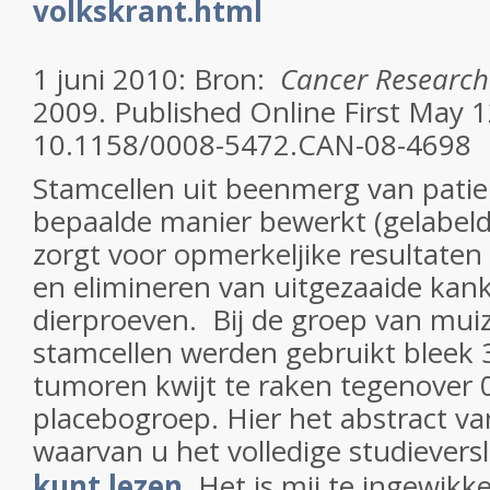
volkskrant.html
1 juni 2010: Bron:
Cancer Research
2009. Published Online First May 1
10.1158/0008-5472.CAN-08-4698
Stamcellen uit beenmerg van patie
bepaalde manier bewerkt (gelabeld
zorgt voor opmerkeljike resultaten
en elimineren van uitgezaaide kank
dierproeven. Bij de groep van mui
stamcellen werden gebruikt bleek 
tumoren kwijt te raken tegenover 
placebogroep. Hier het abstract va
waarvan u het volledige studievers
kunt lezen
. Het is mij te ingewikk