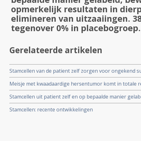
opmerkelijk resultaten in dier
elimineren van uitzaaiingen. 3
tegenover 0% in placebogroep.
Gerelateerde artikelen
Stamcellen van de patient zelf zorgen voor ongekend s
ernstig beschadigde ogen door chemicalien. 75% had suc
Meisje met kwaadaardige hersentumor komt in totale r
stamceltransplantatie. Artikel geplaatst 17 juli 2010
stamcellen van navelstrengbloed en lijkt genezen.
Stamcellen uit patient zelf en op bepaalde manier gela
opmerkelijk resultaten in dierproeven bij elimineren va
Stamcellen: recente ontwikkelingen
tegenover 0% in placebogroep.