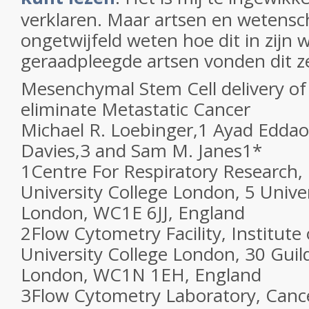
verklaren. Maar artsen en wetensc
ongetwijfeld weten hoe dit in zijn 
geraadpleegde artsen vonden dit z
Mesenchymal Stem Cell delivery of
eliminate Metastatic Cancer
Michael R. Loebinger,
1
Ayad Eddao
Davies,
3
and Sam M. Janes
1
*
1
Centre For Respiratory Research, 
University College London, 5 Univer
London, WC1E 6JJ, England
2
Flow Cytometry Facility, Institute 
University College London, 30 Guild
London, WC1N 1EH, England
3
Flow Cytometry Laboratory, Canc