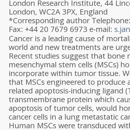
London Research Institute, 44 Linco
London, WC2A 3PX, England
*
Corresponding author Telephone:
Fax: +44 20 7679 6973 e-mail:
s.ja
Cancer is a leading cause of morta
world and new treatments are urge
Recent studies suggest that bone
mesenchymal stem cells (MSCs) h
incorporate within tumor tissue. 
that MSCs engineered to produce a
related apoptosis-inducing ligand (
transmembrane protein which caus
apoptosis of tumor cells, would hom
cancer cells in a lung metastatic c
Human MSCs were transduced with