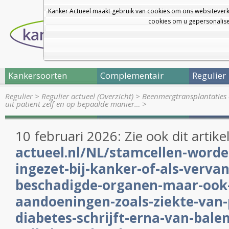
Kanker Actueel maakt gebruik van cookies om ons websiteverk
cookies om u gepersonalisee
Kankersoorten
Complementair
Regulier
Regulier
>
Regulier actueel (Overzicht)
>
Beenmergtransplantaties 
uit patient zelf en op bepaalde manier…
>
10 februari 2026: Zie ook dit artike
actueel.nl/NL/stamcellen-word
ingezet-bij-kanker-of-als-verva
beschadigde-organen-maar-ook-
aandoeningen-zoals-ziekte-van-
diabetes-schrijft-erna-van-balen