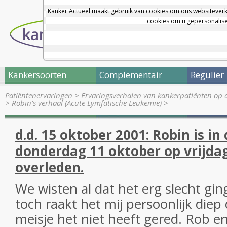
Kanker Actueel maakt gebruik van cookies om ons websiteverk
cookies om u gepersonalisee
Kankersoorten
Complementair
Regulier
Patiëntenervaringen
>
Ervaringsverhalen van kankerpatiënten op 
>
Robin's verhaal (Acute Lymfatische Leukemie)
>
d.d. 15 oktober 2001: Robin is in
donderdag 11 oktober op vrijda
overleden.
We wisten al dat het erg slecht gi
toch raakt het mij persoonlijk diep 
meisje het niet heeft gered. Rob en