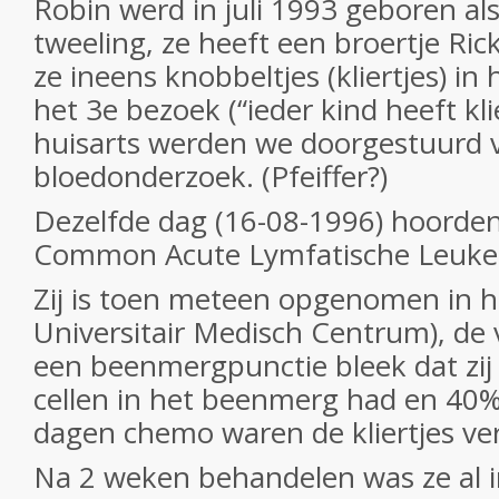
Robin werd in juli 1993 geboren als
tweeling, ze heeft een broertje Rick
ze ineens knobbeltjes
(kliertjes) in
het 3
e
bezoek (“ieder kind heeft kli
huisarts werden we doorgestuurd 
bloedonderzoek. (Pfeiffer?)
Dezelfde dag (16-08-1996) hoorden
Common Acute Lymfatische Leukem
Zij is toen meteen opgenomen in 
Universitair Medisch Centrum), de
een beenmergpunctie bleek dat zi
cellen in het beenmerg had en 40% 
dagen chemo waren de kliertjes ve
Na 2 weken behandelen was ze al in