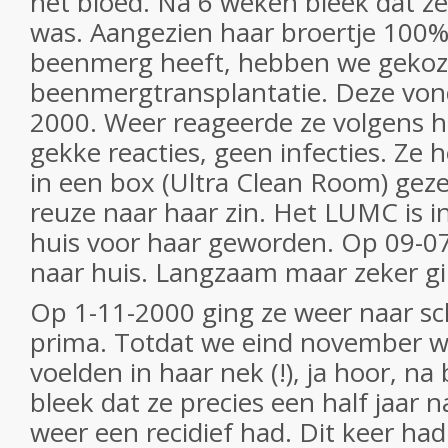
het bloed. Na 6 weken bleek dat ze
was. Aangezien haar broertje 100%
beenmerg heeft, hebben we gekoz
beenmergtransplantatie. Deze vond
2000. Weer reageerde ze volgens h
gekke reacties, geen infecties. Ze 
in een box (Ultra Clean Room) geze
reuze naar haar zin. Het LUMC is i
huis voor haar geworden. Op 09-0
naar huis. Langzaam maar zeker gi
Op 1-11-2000 ging ze weer naar sch
prima. Totdat we eind november we
voelden in haar nek (!), ja hoor, n
bleek dat ze precies een half jaar n
weer een recidief had. Dit keer ha