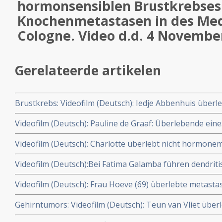
hormonsensiblen Brustkrebses 
Knochenmetastasen in des Med
Cologne. Video d.d. 4 Novembe
Gerelateerde artikelen
Brustkrebs: Videofilm (Deutsch): Iedje Abbenhuis überl
metastasierten Brustkrebs auf eine vor allem nicht-toxi
Videofilm (Deutsch): Pauline de Graaf: Überlebende ein
dendritische Zelltherapie und Hyperthermie in des Med
metastasierten Rezidiv eines nicht hormonsensitiven Br
Videofilm (Deutsch): Charlotte überlebt nicht hormone
dendritische Zelltherapie und Hyperthermie in des Medic
IIIa) mit komplementärer Vorgehensweise: mit die dendr
25-06-200
Videofilm (Deutsch):Bei Fatima Galamba führen dendriti
Hyperthermie und Akupunktur. Video d.d. 27-08-2009
Hyperthermie zur kompletten Remission eines hormons
Videofilm (Deutsch): Frau Hoeve (69) überlebte metastas
IV) mit Knochenmetastasen in des Medical Center Colog
hormonempfindlichen Brustkrebs (Grad IV) mit die dendr
2009
Gehirntumors: Videofilm (Deutsch): Teun van Vliet über
Hyperthermie in des Medical Center Cologne.
Gehirntumors - Glioblastoma multiforme (Grad IV)mit di