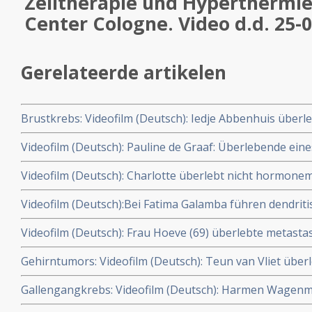
Zelltherapie und Hyperthermie
Center Cologne. Video d.d. 25-
Gerelateerde artikelen
Brustkrebs: Videofilm (Deutsch): Iedje Abbenhuis überl
metastasierten Brustkrebs auf eine vor allem nicht-toxi
Videofilm (Deutsch): Pauline de Graaf: Überlebende ein
dendritische Zelltherapie und Hyperthermie in des Med
metastasierten Rezidiv eines nicht hormonsensitiven Br
Videofilm (Deutsch): Charlotte überlebt nicht hormone
dendritische Zelltherapie und Hyperthermie in des Medic
IIIa) mit komplementärer Vorgehensweise: mit die dendr
25-06-200
Videofilm (Deutsch):Bei Fatima Galamba führen dendriti
Hyperthermie und Akupunktur. Video d.d. 27-08-2009
Hyperthermie zur kompletten Remission eines hormons
Videofilm (Deutsch): Frau Hoeve (69) überlebte metastas
IV) mit Knochenmetastasen in des Medical Center Colog
hormonempfindlichen Brustkrebs (Grad IV) mit die dendr
2009
Gehirntumors: Videofilm (Deutsch): Teun van Vliet über
Hyperthermie in des Medical Center Cologne.
Gehirntumors - Glioblastoma multiforme (Grad IV)mit di
Gallengangkrebs: Videofilm (Deutsch): Harmen Wagenm
Hyperthermie in des Medical Center Cologne.
Gallengangskrebs mit Metastasen in Leber und Pankre