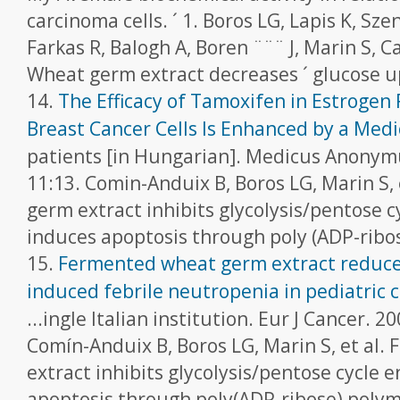
carcinoma cells. ´ 1. Boros LG, Lapis K, Sz
Farkas R, Balogh A, Boren ¨¨¨ J, Marin S, 
Wheat germ extract decreases ´ glucose up
14.
The Efficacy of Tamoxifen in Estrogen 
Breast Cancer Cells Is Enhanced by a Med
patients [in Hungarian]. Medicus Anony
11:13. Comin-Anduix B, Boros LG, Marin S,
germ extract inhibits glycolysis/pentose 
induces apoptosis through poly (ADP-ribos
15.
Fermented wheat germ extract reduc
induced febrile neutropenia in pediatric 
...ingle Italian institution. Eur J Cancer. 2
Comín-Anduix B, Boros LG, Marin S, et al
extract inhibits glycolysis/pentose cycle
apoptosis through poly(ADP-ribose) polyme