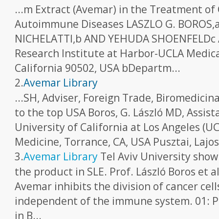
...m Extract (Avemar) in the Treatment of
Autoimmune Diseases LASZLO G. BOROS,
NICHELATTI,b AND YEHUDA SHOENFELDc A
Research Institute at Harbor-UCLA Medica
California 90502, USA bDepartm...
2.
Avemar Library
...SH, Adviser, Foreign Trade, Biromedicina
to the top USA Boros, G. László MD, Assist
University of California at Los Angeles (UC
Medicine, Torrance, CA, USA Pusztai, Lajos 
3.
Avemar Library
Tel Aviv University show
the product in SLE. Prof. László Boros et a
Avemar inhibits the division of cancer ce
independent of the immune system. 01: P
in B...