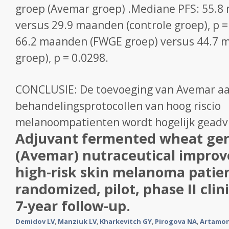
groep (Avemar groep) .Mediane PFS: 55.
versus 29.9 maanden (controle groep), p 
66.2 maanden (FWGE groep) versus 44.7 
groep), p = 0.0298.
CONCLUSIE: De toevoeging van Avemar a
behandelingsprotocollen van hoog riscio
melanoompatienten wordt hogelijk geadv
Adjuvant fermented wheat ger
(Avemar) nutraceutical improve
high-risk skin melanoma patien
randomized, pilot, phase II clin
7-year follow-up.
Demidov LV
,
Manziuk LV
,
Kharkevitch GY
,
Pirogova NA
,
Artamon