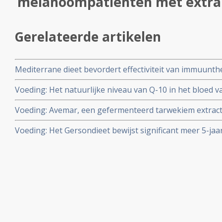
melanoompatienten met extra g
Gerelateerde artikelen
Mediterrane dieet bevordert effectiviteit van immuunth
bij patienten met gevorderde melanoom blijkt uit de N
Voeding: Het natuurlijke niveau van Q-10 in het bloed 
een onafhankelijke en betrouwbare voorspeller voor de
Voeding: Avemar, een gefermenteerd tarwekiem extract 
of geen recidief
chemo (dacarbazine) verlengt overlevingstijd met 40 p
Voeding: Het Gersondieet bewijst significant meer 5-jaa
met extra groot risico.
bewerkstelligen bij melanoompatiënten in alle stadia v
statistieken uit de medische literatuur bij vergelijkbare 