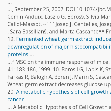
...
..., September 25, 2002, DOI 10.1074/jbc
Comin-Anduix, Laszlo G. Boros§, Silvia Mar
Callol-Massot, ~ ´ ´ ´ Josep J. Centelles, Jos
, Sara Bassilian§, and Marta Cascante** Fr
19.
Fermented wheat germ extract induce
downregulation of major histocompatibilit
proteins
...
...f MSC on the immune response of mic
41: 183-186, 1999. 10. Boros LG, Lapis K, 
Farkas R, Balogh A, Boren J, Marin S, Casc
Wheat germ extract decreases glucose upt
20.
A metabolic hypothesis of cell growth 
cancer
... A Metabolic Hypothesis of Cell Growth