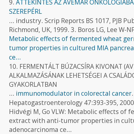
9.
ÁTTEKINTÉS AZ AVEMAR ONKOLÓGIÁB
SZEREPÉRL
... industry. Scrip Reports BS 1017, PJB Pub
Richmond, UK, 1999. 3. Boros LG, Lee W-N
Metabolic effects of fermented wheat ger
tumor properties in cultured MIA pancre
ce...
10. FERMENTÁLT BÚZACSÍRA KIVONAT (A
ALKALMAZÁSÁNAK LEHETSÉGEI A CSALÁD
GYAKORLATBAN
...
immunomodulator in colorectal cancer
.
Hepatogastroenterology 47:393-395, 2000.
Hidvégi M, Go VLW: Metabolic effects of
extract with anti-tumor properties in cul
adenocarcinoma ce...