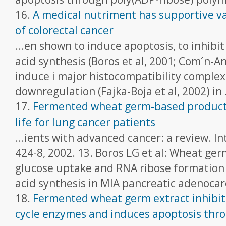
16.
A medical nutriment has supportive v
of colorectal cancer
...en shown to induce apoptosis, to inhibit
acid synthesis (Boros et al, 2001; Com´n-An
induce i major histocompatibility complex 
downregulation (Fajka-Boja et al, 2002) in .
17.
Fermented wheat germ-based product 
life for lung cancer patients
...ients with advanced cancer: a review. In
424-8, 2002. 13. Boros LG et al: Wheat ge
glucose uptake and RNA ribose formation 
acid synthesis in MIA pancreatic adenocarc
18.
Fermented wheat germ extract inhibit
cycle enzymes and induces apoptosis thro