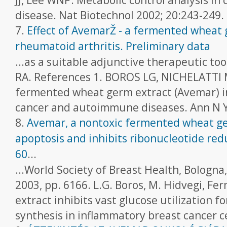
disease. Nat Biotechnol 2002; 20:243-249. 8
7.
Effect of AvemarŽ - a fermented wheat 
rheumatoid arthritis. Preliminary data
...as a suitable adjunctive therapeutic too
RA. References 1. BOROS LG, NICHELATTI
fermented wheat germ extract (Avemar) i
cancer and autoimmune diseases. Ann N Y 
8.
Avemar, a nontoxic fermented wheat ge
apoptosis and inhibits ribonucleotide re
60
...
...World Society of Breast Health, Bologna
2003, pp. 61­66. L.G. Boros, M. Hidvegi, 
extract inhibits vast glucose utilization fo
synthesis in inflammatory breast cancer cell