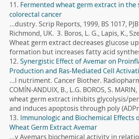
11.
Fermented wheat germ extract in the 
colorectal cancer
...dustry. Scrip Reports, 1999, BS 1017, PJB
Richmond, UK. ­ 3. Boros, L. G., Lapis, K., S
Wheat germ extract decreases glucose up
formation but increases fatty acid synthes
12.
Synergistic Effect of Avemar on Proin
Production and Ras-Mediated Cell Activat
...l nutriment. Cancer Biother. Radiopharm.
COMÍN-ANDUIX, B., L.G. BOROS, S. MARIN, 
wheat germ extract inhibits glycolysis/pe
and induces apoptosis through poly (ADPr
13.
Immunologic and Biochemical Effects 
Wheat Germ Extract Avemar
...y Avemars biochemical activity in relat