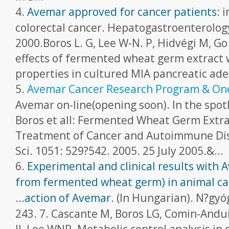
4.
Avemar approved for cancer patients
: 
colorectal cancer. Hepatogastroenterolog
2000.Boros L. G, Lee W-N. P, Hidvégi M, Go
effects of fermented wheat germ extract 
properties in cultured MIA pancreatic ade
5.
Avemar Cancer Research Program & On
Avemar on-line(opening soon). In the spo
Boros et all: Fermented Wheat Germ Extra
Treatment of Cancer and Autoimmune Dise
Sci. 1051: 529?542. 2005. 25 July 2005.&...
6.
Experimental and clinical results with 
from fermented wheat germ) in animal can
...action of Avemar
. (In Hungarian). N?gyó
243. 7. Cascante M, Boros LG, Comin-Anduix
JJ, Lee WNP. Metabolic control analysis in