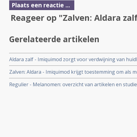
Plaats een reactie ...
Reageer op "Zalven: Aldara zal
Gerelateerde artikelen
Aldara zalf - Imiquimod zorgt voor verdwijning van hu
gerandomiseerde dubbelblinde fase II studie.
Zalven: Aldara - Imiquimod krijgt toestemming om als 
huidkankers te worden gebruikt na positieve resultate
Regulier - Melanomen: overzicht van artikelen en studie
dubbelblinde studies