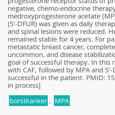
progesterone receptor status of p
negative, chemo-endocrine therapy,
medroxyprogesterone acetate (MPA)
(5'-DFUR) was given as daily therap
and spinal lesions were reduced. H
remained stable for 4 years. For pa
metastatic breast cancer, complete
uncommon, and disease stabilizatio
goal of successful therapy. In this 
with CAF, followed by MPA and 5'
successful in the patient. PMID: 
in process]
borstkanker
,
MPA