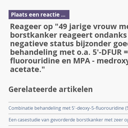
Plaats een reactie ...
Reageer op "49 jarige vrouw m
borstkanker reageert ondank
negatieve status bijzonder go
behandeling met o.a. 5'-DFUR =
fluorouridine en MPA - medro
acetate."
Gerelateerde artikelen
Combinatie behandeling met 5'-deoxy-5-fluorouridine 
(CPA) en medroxyprogesterone acetate (MPA) als pijnver
Een casestudie van gevorderde borstkanker met zeer op
borstkankerpatiënten succesvol.
behandeling met combinatietherapie van 5'-DFUR en M