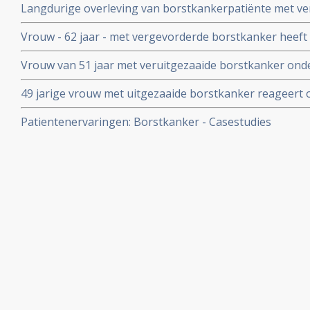
Langdurige overleving van borstkankerpatiënte met ve
met combinatie behandeling van 5'-deoxy-5-fluorouridi
Vrouw - 62 jaar - met vergevorderde borstkanker heeft 
medroxyprogesterone acetate (MPA)
behandeling met combinatietherapie van 5'-DFUR en M
Vrouw van 51 jaar met veruitgezaaide borstkanker ond
behandeling chemo endocrine-therapie van CEF (cycloph
49 jarige vrouw met uitgezaaide borstkanker reageer
fluorouracil) en 5'-DFUR (5'-deoxy-5-fluorouridine) +
status bijzonder goed op combinatie behandeling met o.
acetate)
Patientenervaringen: Borstkanker - Casestudies
fluorouridine en MPA - medroxyprogesterone acetate.