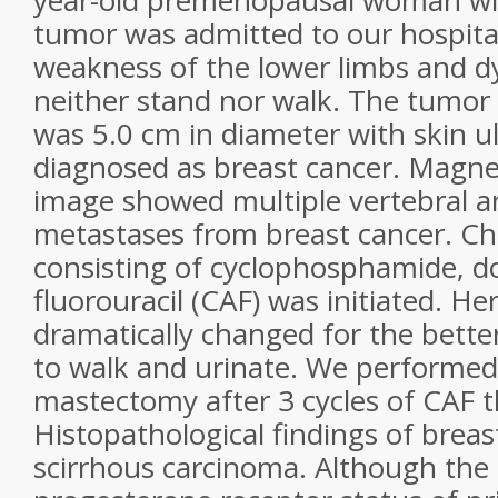
year-old premenopausal woman with
tumor was admitted to our hospital
weakness of the lower limbs and dy
neither stand nor walk. The tumor i
was 5.0 cm in diameter with skin ul
diagnosed as breast cancer. Magne
image showed multiple vertebral a
metastases from breast cancer. C
consisting of cyclophosphamide, d
fluorouracil (CAF) was initiated. 
dramatically changed for the bette
to walk and urinate. We performed 
mastectomy after 3 cycles of CAF t
Histopathological findings of bre
scirrhous carcinoma. Although the