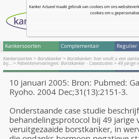
Kanker Actueel maakt gebruik van cookies om ons websiteverk
cookies om u gepersonalisee
Kankersoorten
Complementair
Regulier
Kankersoorten
>
Borstkanker
>
Borstkanker: hier vindt u een aanta
bij…
>
Patientenervaringen: Borstkanker - Casestudies
>
49 jarige
10 januari 2005: Bron: Pubmed: G
Ryoho. 2004 Dec;31(13):2151-3.
Onderstaande case studie beschrijf
behandelingsprotocol bij 49 jarige
veruitgezaaide borstkanker, in wer
die ondanks hormoon negatieve st