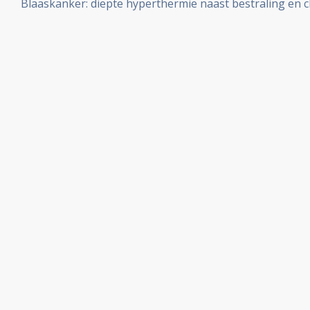
Blaaskanker: diepte hyperthermie naast bestraling en c
blaaskankerpatienten (T1 en T2) met verhoogd risico op
resultaten op overall overleving en ziektevrije tijd dan